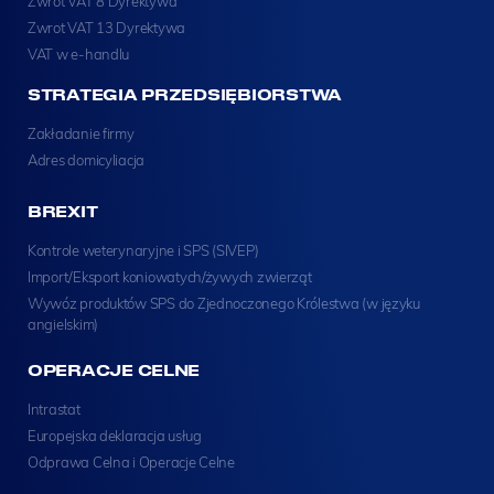
Zwrot VAT 8 Dyrektywa
Zwrot VAT 13 Dyrektywa
VAT w e-handlu
STRATEGIA PRZEDSIĘBIORSTWA
Zakładanie firmy
Adres domicyliacja
BREXIT
Kontrole weterynaryjne i SPS (SIVEP)
Import/Eksport koniowatych/żywych zwierząt
Wywóz produktów SPS do Zjednoczonego Królestwa (w języku
angielskim)
OPERACJE CELNE
Intrastat
Europejska deklaracja usług
Odprawa Celna i Operacje Celne