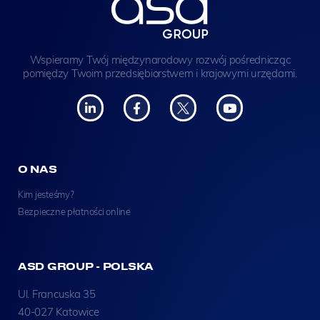
Wspieramy Twój międzynarodowy rozwój pośrednicząc
pomiędzy Twoim przedsiębiorstwem i krajowymi urzędami.
O NAS
Kim jesteśmy?
Bezpieczne płatności online
ASD GROUP - POLSKA
Ul. Francuska 35
40-027 Katowice