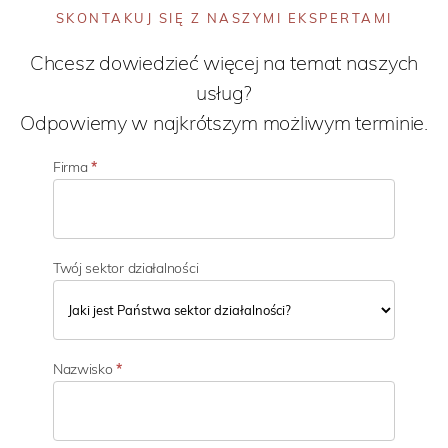
SKONTAKUJ SIĘ Z NASZYMI EKSPERTAMI
Chcesz dowiedzieć więcej na temat naszych
usług?
Odpowiemy w najkrótszym możliwym terminie.
Firma
*
Twój sektor działalności
T
w
Nazwisko
*
ó
j
s