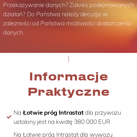
Przekazywanie danych? Zakres podejmowanych
działań? Do Państwa należy decyzja w
zależności od Państwa możliwości dostarczenia
danych.
Informacje
Praktyczne
Na
Łotwie próg Intrastat
dla przywozu
ustalony jest na kwotę 380 000 EUR
Na Łotwie próg Intrastat dla wywozu