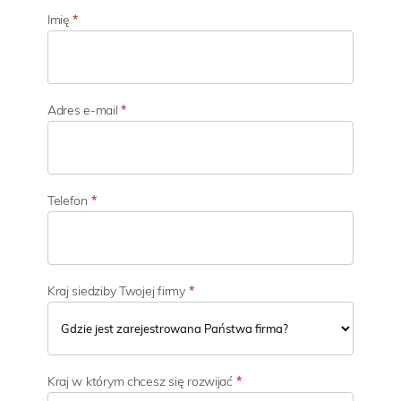
e
k
Imię
*
t
o
r
d
z
Adres e-mail
*
i
a
ł
a
l
Telefon
*
n
o
ś
c
i
Kraj siedziby Twojej firmy
*
Kraj w którym chcesz się rozwijać
*