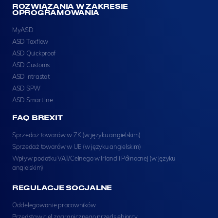
ROZWIĄZANIA W ZAKRESIE
OPROGRAMOWANIA
MyASD
ASD Taxflow
ASD Quickproof
ASD Customs
ASD Intrastat
ASD SPW
ASD Smartline
FAQ BREXIT
Sprzedaż towarów w ZK (w języku angielskim)
Sprzedaż towarów w UE (w języku angielskim)
Wpływ podatku VAT/Celnego w Irlandii Północnej (w języku
angielskim)
REGULACJE SOCJALNE
Oddelegowanie pracowników
Przedstawiciel zagranicznego przedsiebiorcy