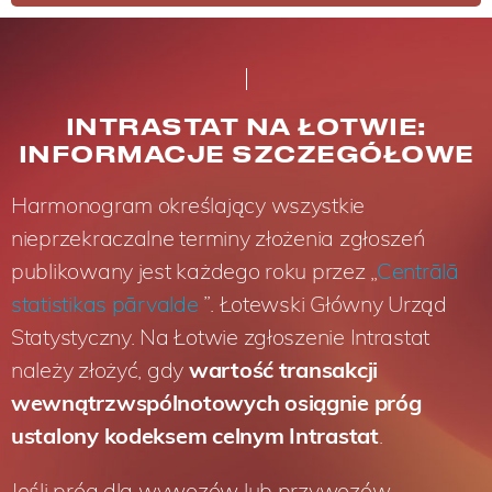
INTRASTAT NA ŁOTWIE:
INFORMACJE SZCZEGÓŁOWE
Harmonogram określający wszystkie
nieprzekraczalne terminy złożenia zgłoszeń
publikowany jest każdego roku przez „
Centrālā
statistikas pārvalde
”. Łotewski Główny Urząd
Statystyczny. Na Łotwie zgłoszenie Intrastat
należy złożyć, gdy
wartość transakcji
wewnątrzwspólnotowych osiągnie próg
ustalony kodeksem celnym Intrastat
.
Jeśli próg dla wywozów lub przywozów