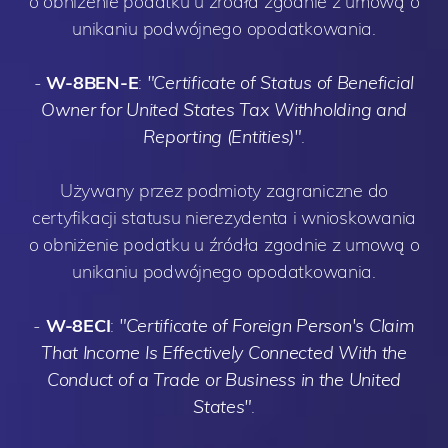
o obniżenie podatku u źródła zgodnie z umową o
unikaniu podwójnego opodatkowania.
-
W-8BEN-E
:
"Certificate of Status of Beneficial
Owner for United States Tax Withholding and
Reporting (Entities)"
.
Używany przez podmioty zagraniczne do
certyfikacji statusu nierezydenta i wnioskowania
o obniżenie podatku u źródła zgodnie z umową o
unikaniu podwójnego opodatkowania.
-
W-8ECI
:
"Certificate of Foreign Person's Claim
That Income Is Effectively Connected With the
Conduct of a Trade or Business in the United
States"
.