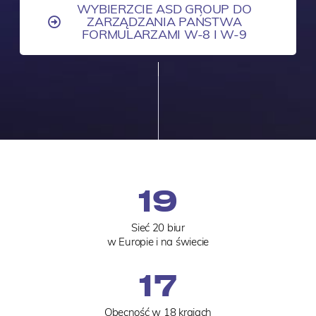
WYBIERZCIE ASD GROUP DO
ZARZĄDZANIA PAŃSTWA
FORMULARZAMI W-8 I W-9
20
Sieć 20 biur
w Europie i na świecie
18
Obecność w 18 krajach