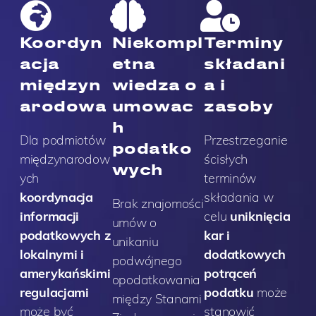
Koordyn
Niekompl
Terminy
acja
etna
składani
międzyn
wiedza o
a i
arodowa
umowac
zasoby
h
Dla podmiotów
Przestrzeganie
podatko
międzynarodow
ścisłych
wych
ych
terminów
koordynacja
składania w
Brak znajomości
informacji
celu
uniknięcia
umów o
podatkowych z
kar i
unikaniu
lokalnymi i
dodatkowych
podwójnego
amerykańskimi
potrąceń
opodatkowania
regulacjami
podatku
może
między Stanami
może być
stanowić