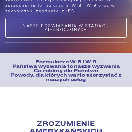
zarządzaniu formularzami W-8 i W-9 oraz w
zachowaniu zgodności z IRS.
NASZE ROZWIĄZANIA W STANACH
ZJEDNOCZONYCH
Formularze W-8 i W-9
Państwa wyzwania to nasze wyzwania
Co robimy dla Państwa
Powody, dla których warto skorzystać z
naszych usług
ZROZUMIENIE
AMERYKAŃSKICH