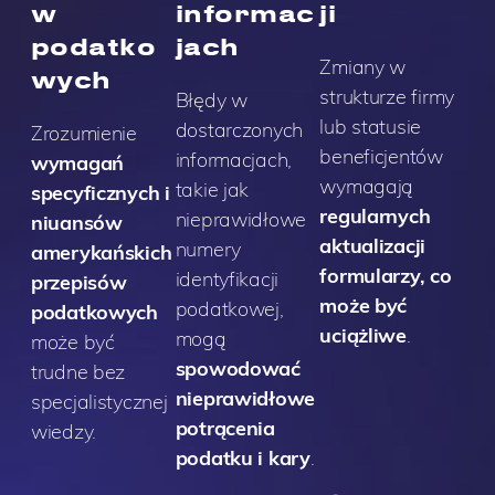
w
informac
ji
podatko
jach
Zmiany w
wych
strukturze firmy
Błędy w
lub statusie
dostarczonych
Zrozumienie
beneficjentów
informacjach,
wymagań
wymagają
takie jak
specyficznych i
regularnych
nieprawidłowe
niuansów
aktualizacji
numery
amerykańskich
formularzy, co
identyfikacji
przepisów
może być
podatkowej,
podatkowych
uciążliwe
.
mogą
może być
spowodować
trudne bez
nieprawidłowe
specjalistycznej
potrącenia
wiedzy.
podatku i kary
.