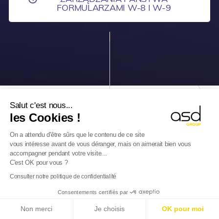
FORMULARZAMI W-8 I W-9
Salut c'est nous...
les Cookies !
On a attendu d'être sûrs que le contenu de ce site
WYBIERZCIE NASZE
vous intéresse avant de vous déranger, mais on aimerait bien vous
accompagner pendant votre visite...
ROZWIĄZANIA WSPARCIA
C'est OK pour vous ?
PRZY FORMULARZACH W-8 I
Consulter notre politique de confidentialité
W-9
W TYCH KRAJACH JUŻ
Consentements certifiés par
E-Reporting we Francji od 01.09.2026
: Zagraniczne
TERAZ!
Non merci
Je choisis
OK pour moi
firmy, przygotujcie się!
Dowiedz się więcej