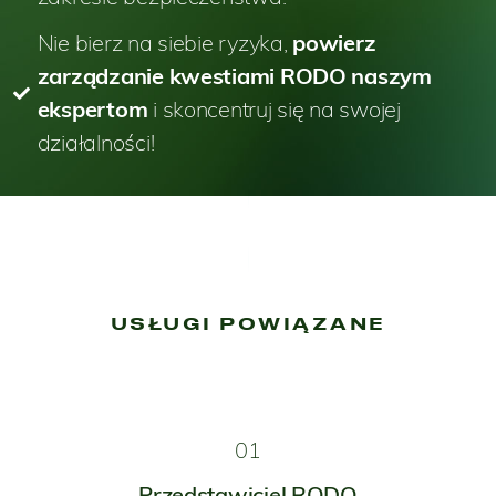
Nie bierz na siebie ryzyka,
powierz
zarządzanie kwestiami RODO naszym
ekspertom
i skoncentruj się na swojej
działalności!
USŁUGI POWIĄZANE
01
Przedstawiciel RODO