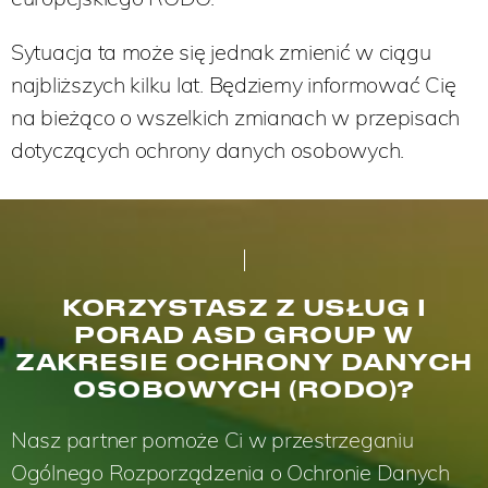
Sytuacja ta może się jednak zmienić w ciągu
najbliższych kilku lat. Będziemy informować Cię
na bieżąco o wszelkich zmianach w przepisach
dotyczących ochrony danych osobowych.
KORZYSTASZ Z USŁUG I
PORAD ASD GROUP W
ZAKRESIE OCHRONY DANYCH
OSOBOWYCH (RODO)?
Nasz partner pomoże Ci w przestrzeganiu
Ogólnego Rozporządzenia o Ochronie Danych