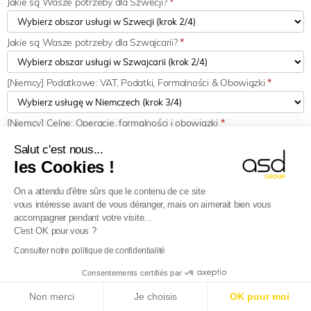
Jakie są Wasze potrzeby dla Szwecji?
*
Jakie są Wasze potrzeby dla Szwajcarii?
*
[Niemcy] Podatkowe: VAT, Podatki, Formalności & Obowiązki
*
[Niemcy] Celne: Operacje, formalności i obowiązki
*
Salut c'est nous...
[Niemcy] Strategia: Rozwój przedsiębiorstw
*
les Cookies !
On a attendu d'être sûrs que le contenu de ce site
[Austria] Podatkowe: VAT, Podatki, Formalności & Obowiązki
*
vous intéresse avant de vous déranger, mais on aimerait bien vous
accompagner pendant votre visite...
C'est OK pour vous ?
[Austria] Cło: Operacje, formalności i obowiązki
*
Consulter notre politique de confidentialité
Consentements certifiés par
[Austria] Strategia: Rozwój przedsiębiorstw
*
E-Reporting we Francji od 01.09.2026
: Zagraniczne
Non merci
Je choisis
OK pour moi
firmy, przygotujcie się!
Dowiedz się więcej