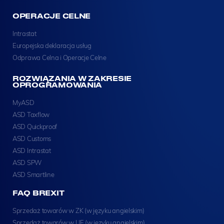
OPERACJE CELNE
Intrastat
Europejska deklaracja usług
Odprawa Celna i Operacje Celne
ROZWIĄZANIA W ZAKRESIE
OPROGRAMOWANIA
MyASD
ASD Taxflow
ASD Quickproof
ASD Customs
ASD Intrastat
ASD SPW
ASD Smartline
FAQ BREXIT
Sprzedaż towarów w ZK (w języku angielskim)
Sprzedaż towarów w UE (w języku angielskim)