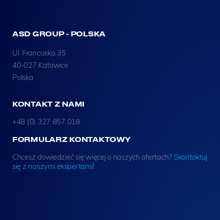
ASD GROUP - POLSKA
Ul. Francuska 35
40-027 Katowice
Polska
KONTAKT Z NAMI
+48 (0) 327 857 018
FORMULARZ KONTAKTOWY
Chcesz dowiedzieć się więcej o naszych ofertach?
Skontaktuj
się z naszymi ekspertami
!