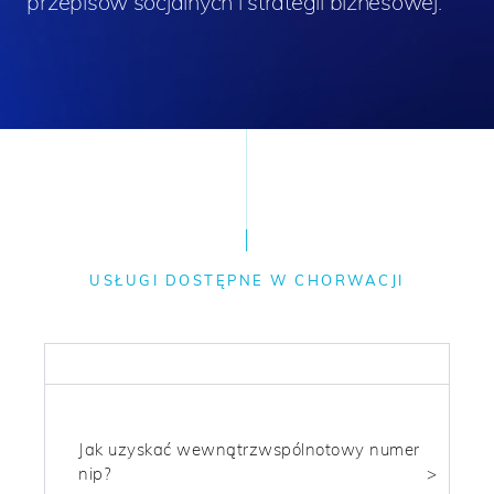
przepisów socjalnych i strategii biznesowej.
USŁUGI DOSTĘPNE W CHORWACJI
PODATKOWY
Jak uzyskać wewnątrzwspólnotowy numer
nip?