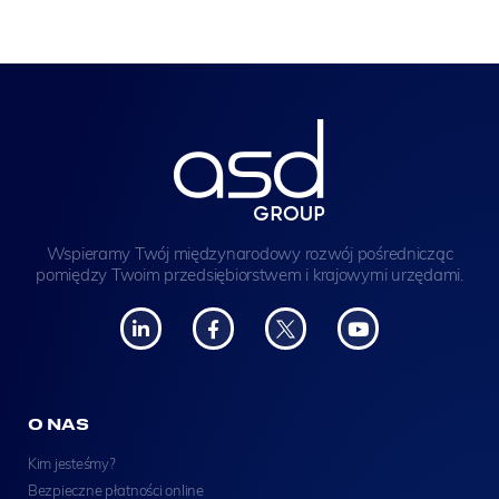
Wspieramy Twój międzynarodowy rozwój pośrednicząc
pomiędzy Twoim przedsiębiorstwem i krajowymi urzędami.
O NAS
Kim jesteśmy?
Bezpieczne płatności online