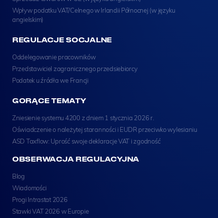
Wpływ podatku VAT/Celnego w Irlandii Północnej (w języku
angielskim)
REGULACJE SOCJALNE
Oddelegowanie pracowników
Przedstawiciel zagranicznego przedsiebiorcy
Podatek u źródła we Francji
GORĄCE TEMATY
Zniesienie systemu 4200 z dniem 1 stycznia 2026 r.
Oświadczenie o należytej staranności i EUDR przeciwko wylesianiu
ASD Taxflow: Uprość swoje deklaracje VAT i zgodność
OBSERWACJA REGULACYJNA
Blog
Wiadomości
Progi Intrastat 2026
Stawki VAT 2026 w Europie