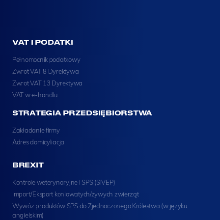
VAT I PODATKI
Pełnomocnik podatkowy
Zwrot VAT 8 Dyrektywa
Zwrot VAT 13 Dyrektywa
VAT w e-handlu
STRATEGIA PRZEDSIĘBIORSTWA
Zakładanie firmy
Adres domicyliacja
BREXIT
Kontrole weterynaryjne i SPS (SIVEP)
Import/Eksport koniowatych/żywych zwierząt
Wywóz produktów SPS do Zjednoczonego Królestwa (w języku
angielskim)