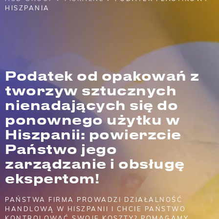
HISZPANIA
Podatek od opakowań z
tworzyw sztucznych
nienadających się do
ponownego użytku w
Hiszpanii: powierzcie
Państwo jego
zarządzanie i obsługę
ekspertom!
PAŃSTWA FIRMA PROWADZI DZIAŁALNOŚĆ
HANDLOWĄ W HISZPANII I CHCIE PAŃSTWO
KONTROLOWAĆ SWOJE KOSZTY? POMAGAMY