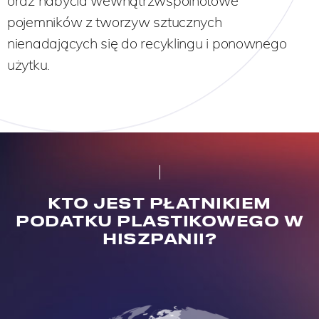
oraz nabycia wewnątrzwspólnotowe
pojemników z tworzyw sztucznych
nienadających się do recyklingu i ponownego
użytku.
KTO JEST PŁATNIKIEM
PODATKU PLASTIKOWEGO W
HISZPANII?