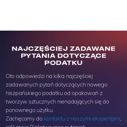
NAJCZĘŚCIEJ ZADAWANE
PYTANIA DOTYCZĄCE
PODATKU
Oto odpowiedzi na kilka najczęściej
zadawanych pytań dotyczących nowego
hiszpańskiego podatku od opakowań z
tworzyw sztucznych nienadających się do
ponownego użytku.
Zachęcamy do
kontaktu z naszymi ekspertami
,
jeśli mają Państwo inne pytania!