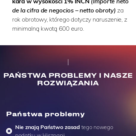
kara w wysokości 1% INCN
(Importe neto
de la cifra de negocios – netto obroty)
za
rok obrotowy, którego dotyczy naruszenie, z
minimalną kwotą 600 euro.
PAŃSTWA PROBLEMY I NASZE
ROZWIĄZANIA
Państwa problemy
Nie znają Państwo zasad
tego nowego
podatku w Hiszpanii