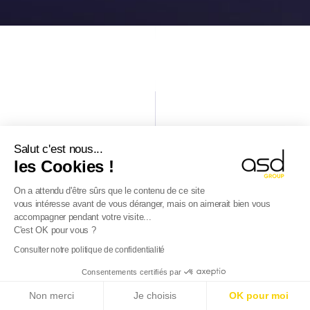
Salut c'est nous...
les Cookies !
On a attendu d'être sûrs que le contenu de ce site
USŁUGI POWIĄZANE ASD
vous intéresse avant de vous déranger, mais on aimerait bien vous
accompagner pendant votre visite...
GROUP
C'est OK pour vous ?
Consulter notre politique de confidentialité
Udostępniamy również Państwu naszą
ekspertyzę w zakresie następujących usług:
Consentements certifiés par
E-Reporting we Francji od 01.09.2026
: Zagraniczne
Non merci
Je choisis
OK pour moi
firmy, przygotujcie się!
Dowiedz się więcej