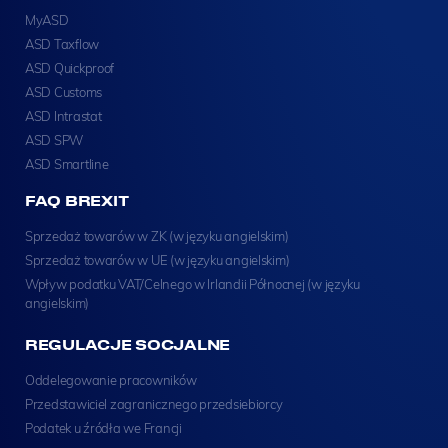
MyASD
ASD Taxflow
ASD Quickproof
ASD Customs
ASD Intrastat
ASD SPW
ASD Smartline
FAQ BREXIT
Sprzedaż towarów w ZK (w języku angielskim)
Sprzedaż towarów w UE (w języku angielskim)
Wpływ podatku VAT/Celnego w Irlandii Północnej (w języku
angielskim)
REGULACJE SOCJALNE
Oddelegowanie pracowników
Przedstawiciel zagranicznego przedsiebiorcy
Podatek u źródła we Francji