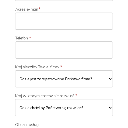
d
z
Adres e-mail
*
i
a
ł
a
l
Telefon
*
n
o
ś
c
i
Kraj siedziby Twojej firmy
*
Kraj w którym chcesz się rozwijać
*
Obszar usług