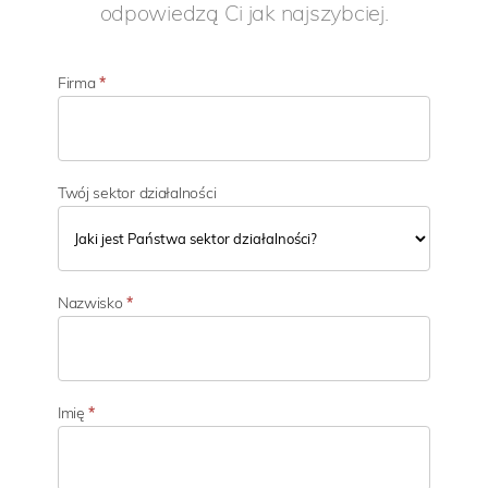
odpowiedzą Ci jak najszybciej.
Firma
*
Twój sektor działalności
T
w
Nazwisko
*
ó
j
s
e
k
Imię
*
t
o
r