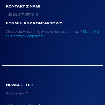
KONTAKT Z NAMI
+48 (0) 327 857 018
FORMULARZ KONTAKTOWY
Chcesz dowiedzieć się więcej o naszych ofertach?
Skontaktuj
się z naszymi ekspertami
!
NEWSLETTER
N
Adres e-mail
*
e
w