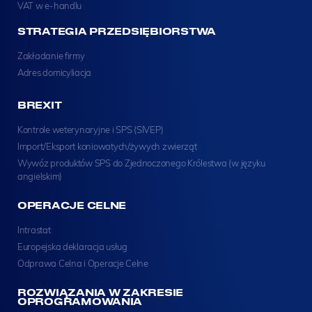
VAT w e-handlu
STRATEGIA PRZEDSIĘBIORSTWA
Zakładanie firmy
Adres domicyliacja
BREXIT
Kontrole weterynaryjne i SPS (SIVEP)
Import/Eksport koniowatych/żywych zwierząt
Wywóz produktów SPS do Zjednoczonego Królestwa (w języku
angielskim)
OPERACJE CELNE
Intrastat
Europejska deklaracja usług
Odprawa Celna i Operacje Celne
ROZWIĄZANIA W ZAKRESIE
OPROGRAMOWANIA