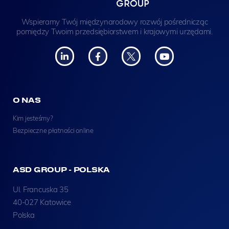
Wspieramy Twój międzynarodowy rozwój pośrednicząc
pomiędzy Twoim przedsiębiorstwem i krajowymi urzędami.
O NAS
Kim jesteśmy?
Bezpieczne płatności online
ASD GROUP - POLSKA
Ul. Francuska 35
40-027 Katowice
Polska