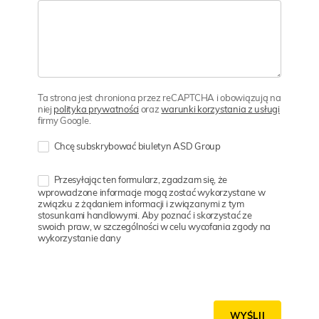
Ta strona jest chroniona przez reCAPTCHA i obowiązują na
niej
polityka prywatności
oraz
warunki korzystania z usługi
firmy Google.
Chcę subskrybować biuletyn ASD Group
Przesyłając ten formularz, zgadzam się, że
wprowadzone informacje mogą zostać wykorzystane w
związku z żądaniem informacji i związanymi z tym
stosunkami handlowymi. Aby poznać i skorzystać ze
swoich praw, w szczególności w celu wycofania zgody na
wykorzystanie dany
WYŚLIJ