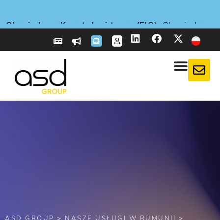
E-reporting we Francji
E-reporting we Francji
E-reporting we Francji
Nowość
Nowość
Nowość
Obowiązkowa Koperta Logistyczna (ELO)
Obowiązkowa Koperta Logistyczna (ELO)
Obowiązkowa Koperta Logistyczna (ELO)
Nowa usługa
Nowa usługa
Nowa usługa
Oświadczenie o dochowaniu należytej staranności
Oświadczenie o dochowaniu należytej staranności
Oświadczenie o dochowaniu należytej staranności
: ASD Taxflow: Zoptymalizuj swoje deklaracje VAT!
: ASD Taxflow: Zoptymalizuj swoje deklaracje VAT!
: ASD Taxflow: Zoptymalizuj swoje deklaracje VAT!
: CBAM: przygotuj się już teraz na obowiązki
: CBAM: przygotuj się już teraz na obowiązki
: CBAM: przygotuj się już teraz na obowiązki
: Spółki zagraniczne, przygotujcie się
: Spółki zagraniczne, przygotujcie się
: Spółki zagraniczne, przygotujcie się
: Obowiązkowa
: Obowiązkowa
: Obowiązkowa
: Co
: Co
: Co
związane z podatkiem węglowym
związane z podatkiem węglowym
związane z podatkiem węglowym
mówi EUDR na temat wylesiania?
mówi EUDR na temat wylesiania?
mówi EUDR na temat wylesiania?
od 20 kwietnia 2026 r.
od 20 kwietnia 2026 r.
od 20 kwietnia 2026 r.
na 1 września 2026 r.
na 1 września 2026 r.
na 1 września 2026 r.
Więcej informacji
Więcej informacji
Więcej informacji
Więcej informacji
Więcej informacji
Więcej informacji
Więcej informacji
Więcej informacji
Więcej informacji
Więcej informacji
Więcej informacji
Więcej informacji
Więcej informacji
Więcej informacji
Więcej informacji
ASD GROUP
>
NASZE USŁUGI W RUMUNII
>