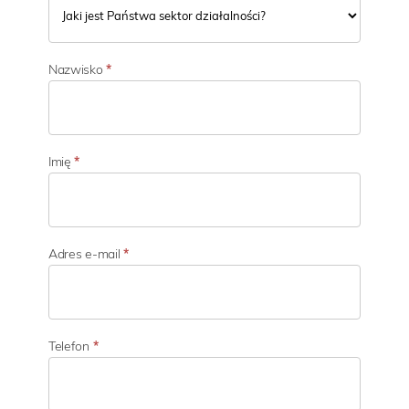
T
w
Nazwisko
*
ó
j
s
e
k
Imię
*
t
o
r
d
z
Adres e-mail
*
i
a
ł
a
l
Telefon
*
n
o
ś