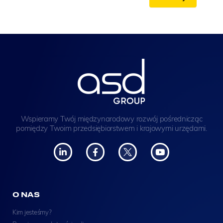
Wspieramy Twój międzynarodowy rozwój pośrednicząc
pomiędzy Twoim przedsiębiorstwem i krajowymi urzędami.
O NAS
Kim jesteśmy?