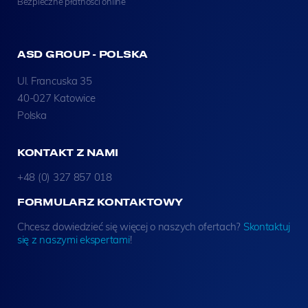
Bezpieczne płatności online
ASD GROUP - POLSKA
Ul. Francuska 35
40-027 Katowice
Polska
KONTAKT Z NAMI
+48 (0) 327 857 018
FORMULARZ KONTAKTOWY
Chcesz dowiedzieć się więcej o naszych ofertach?
Skontaktuj
się z naszymi ekspertami
!