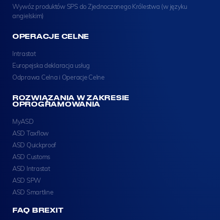
Wywóz produktów SPS do Zjednoczonego Królestwa (w języku
angielskim)
OPERACJE CELNE
Intrastat
Europejska deklaracja usług
Odprawa Celna i Operacje Celne
ROZWIĄZANIA W ZAKRESIE
OPROGRAMOWANIA
MyASD
ASD Taxflow
ASD Quickproof
ASD Customs
ASD Intrastat
ASD SPW
ASD Smartline
FAQ BREXIT