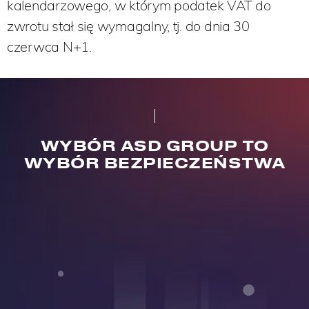
kalendarzowego, w którym podatek VAT do
zwrotu stał się wymagalny, tj. do dnia 30
czerwca N+1.
WYBÓR ASD GROUP TO
WYBÓR BEZPIECZEŃSTWA