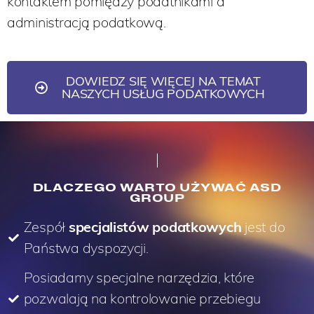
kontaktem pomiędzy podatnikami a
administracją podatkową.
DOWIEDZ SIĘ WIĘCEJ NA TEMAT
NASZYCH USŁUG PODATKOWYCH
DLACZEGO WARTO UŻYWAĆ ASD
GROUP
Zespół
specjalistów podatkowych
jest do
Państwa dyspozycji.
Posiadamy specjalne narzędzia, które
pozwalają na kontrolowanie przebiegu