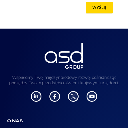
WYŚLIJ
Wspieramy Twój międzynarodowy rozwój pośrednicząc
pomiędzy Twoim przedsiębiorstwem i krajowymi urzędami.
O NAS