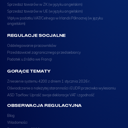
Sprzedaż towarów w ZK (w języku angielskim)
Sprzedaż towarów w UE (w języku angielskim)
Wpływ podatku VAT/Celnego w Irlandii Północnej (w języku
angielskim)
REGULACJE SOCJALNE
Oddelegowanie pracowników
Przedstawiciel zagranicznego przedsiebiorcy
Podatek u źródła we Francji
GORĄCE TEMATY
Zniesienie systemu 4200 z dniem 1 stycznia 2026 r.
Oświadczenie o należytej staranności i EUDR przeciwko wylesianiu
ASD Taxflow: Uprość swoje deklaracje VAT i zgodność
OBSERWACJA REGULACYJNA
Blog
Wiadomości