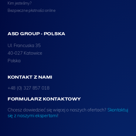
Kim jesteśmy?
Bezpieczne płatności online
ASD GROUP - POLSKA
Ul. Francuska 35
40-027 Katowice
Polska
KONTAKT Z NAMI
+48 (0) 327 857 018
FORMULARZ KONTAKTOWY
Chcesz dowiedzieć się więcej o naszych ofertach?
Skontaktuj
się z naszymi ekspertami
!