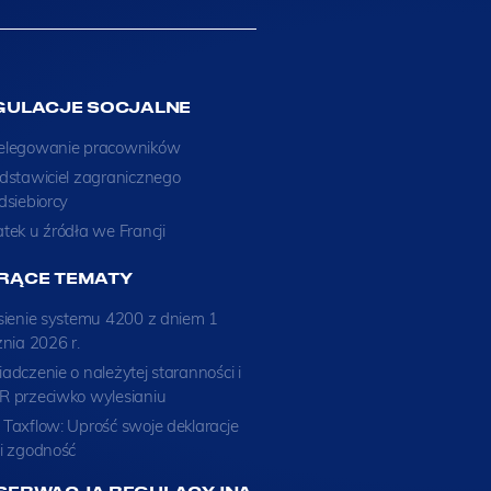
GULACJE SOCJALNE
elegowanie pracowników
dstawiciel zagranicznego
dsiebiorcy
tek u źródła we Francji
RĄCE TEMATY
sienie systemu 4200 z dniem 1
znia 2026 r.
adczenie o należytej staranności i
 przeciwko wylesianiu
Taxflow: Uprość swoje deklaracje
i zgodność