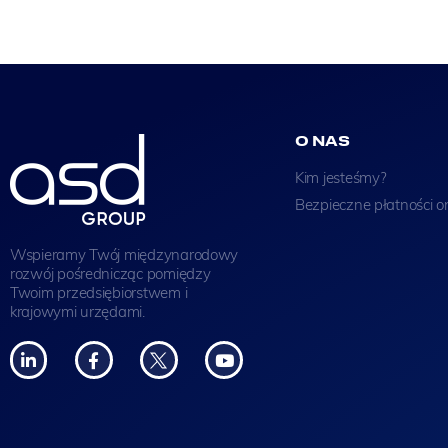
O NAS
Kim jesteśmy?
Bezpieczne płatności o
Wspieramy Twój międzynarodowy
rozwój pośrednicząc pomiędzy
Twoim przedsiębiorstwem i
krajowymi urzędami.