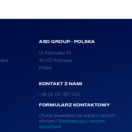
ASD GROUP - POLSKA
Ul. Francuska 35
nline
40-027 Katowice
Polska
KONTAKT Z NAMI
+48 (0) 327 857 018
FORMULARZ KONTAKTOWY
Chcesz dowiedzieć się więcej o naszych
ofertach?
Skontaktuj się z naszymi
ekspertami
!