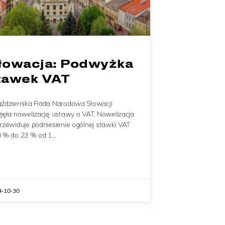
łowacja: Podwyżka
tawek VAT
aździernika Rada Narodowa Słowacji
yjęła nowelizację ustawy o VAT. Nowelizacja
przewiduje podniesienie ogólnej stawki VAT
0 % do 23 % od 1…
4-10-30