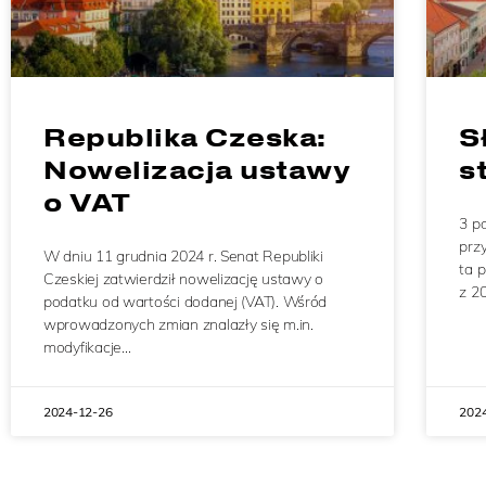
Republika Czeska:
S
Nowelizacja ustawy
s
o VAT
3 p
prz
W dniu 11 grudnia 2024 r. Senat Republiki
ta 
Czeskiej zatwierdził nowelizację ustawy o
z 2
podatku od wartości dodanej (VAT). Wśród
wprowadzonych zmian znalazły się m.in.
modyfikacje…
2024-12-26
202