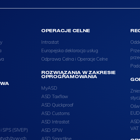
OPERACJE CELNE
RE
y
Intrastat
Odd
a
Europejska deklaracja usług
Prze
prze
wa
Odprawa Celna i Operacje Celne
Poda
ROZWIĄZANIA W ZAKRESIE
OPROGRAMOWANIA
GO
TWA
MyASD
Znie
ASD Taxflow
styc
ASD Quickproof
Oświ
EUDR
ASD Customs
ASD 
ASD Intrastat
VAT 
 i SPS (SIVEP)
ASD SPW
atych/żywych
ASD Smartline