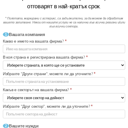
отговарят в най-кратък срок.
* Полетата, маркирани с астерикс, са задължителни, за да можем да обработим
вашето запитване.
Някои от нашите услуги не са налични във всички региони и/или
във всички сектори.
Вашата компания
1
Какво е името на вашата фирма?
*
В коя страна е регистрирана вашата фирма?
*
Избрахте "Други страни", можете ли да уточните?
*
Какъв е секторът на вашата фирма?
*
Избрахте "Друг сектор", можете ли да уточните?
*
Вашите нужди
2