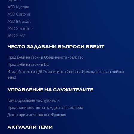
ASD Kyanite
ASD Customs
ASD Intrastat
ASD Smartline
ASD SPW
ЧЕСТО ЗАДАВАНИ ВЪПРОСИ BREXIT
Продажби на стоки в Обединеното кралство
Продажби на стоки в ЕС
Въздействие на ДДС/митниците в Северна Ирландия (на английски
език)
УПРАВЛЕНИЕ НА СЛУЖИТЕЛИТЕ
Командироване на служители
Представителство на чуждестранна фирма
Данък при източника във Франция
АКТУАЛНИ ТЕМИ