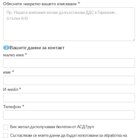
Обяснете накратко вашето изискване
*
Вашите данни за контакт
3
малко име
*
име
*
И-мейл
*
Телефон
*
Бих желал да получавам бюлетин от АСД Груп
Съгласявам се моите данни да бъдат използвани за обработка на