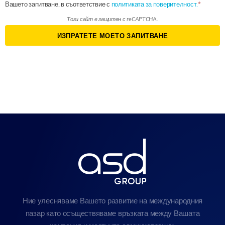
Вашето запитване, в съответствие с
политиката за поверителност.
Този сайт е защитен с reCAPTCHA.
ИЗПРАТЕТЕ МОЕТО ЗАПИТВАНЕ
Ние улесняваме Вашето развитие на международния
пазар като осъществяваме връзката между Вашата