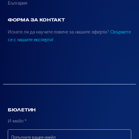
България
ФОРМА ЗА КОНТАКТ
Искате ли да научите повече за нашите оферти?
Свържете
се с нашите експерти
!
БЮЛЕТИН
N
И-мейл
*
e
w
s