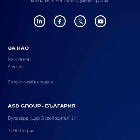
компания и местните администрации.
ЗА НАС
Кои сме ние?
Агенции
Сигурно онлайн плащане
ASD GROUP - БЪЛГАРИЯ
Булевард „Цар Освободител“14
1000 София