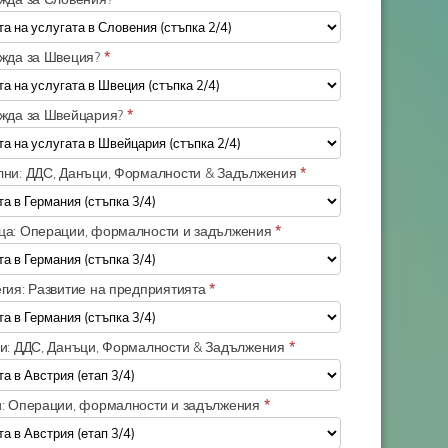
ужда за Швеция?
*
ужда за Швейцария?
*
лни: ДДС, Данъци, Формалности & Задължения
*
ца: Операции, формалности и задължения
*
егия: Развитие на предприятията
*
ни: ДДС, Данъци, Формалности & Задължения
*
и: Операции, формалности и задължения
*