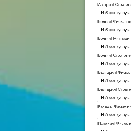
[Австрия] Стратег
[Белгия] Фискалн
[Белгия] Митници
[Белгия] Стратеги
[България] Фиска
[България] Страт
[Канада] Фискалн
[Испания] Фискал