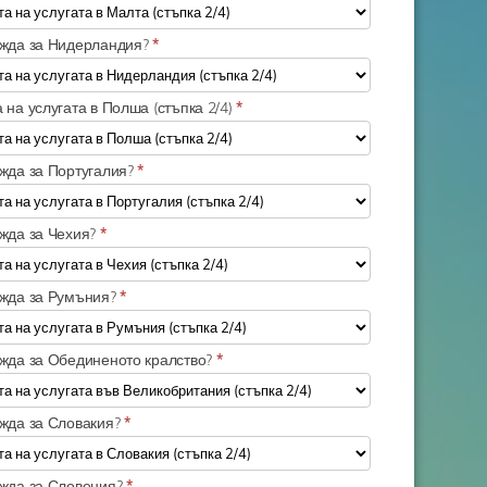
ужда за Нидерландия?
*
 на услугата в Полша (стъпка 2/4)
*
ужда за Португалия?
*
ужда за Чехия?
*
ужда за Румъния?
*
ужда за Обединеното кралство?
*
ужда за Словакия?
*
ужда за Словения?
*