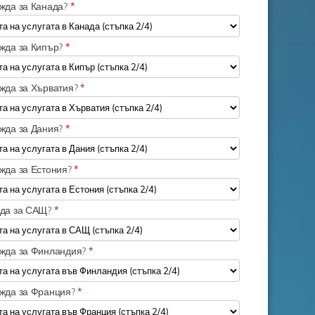
ужда за Канада?
*
ужда за Кипър?
*
ужда за Хърватия?
*
ужда за Дания?
*
ужда за Естония?
*
жда за САЩ?
*
ужда за Финландия?
*
ужда за Франция?
*