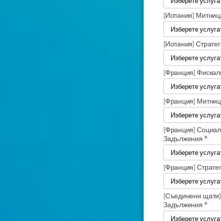
[Испания] Митниц
[Испания] Страте
[Франция] Фискал
[Франция] Митни
[Франция] Социал
Задължения
*
[Франция] Страте
[Съединени щати]
Задължения
*