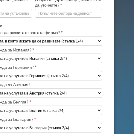
да уточните?
*
и
ате да развивате вашата фирма?
*
ужда за Испания?
*
ужда за Германия?
*
жда за Австрия?
ужда за Белгия?
*
ужда за България?
*