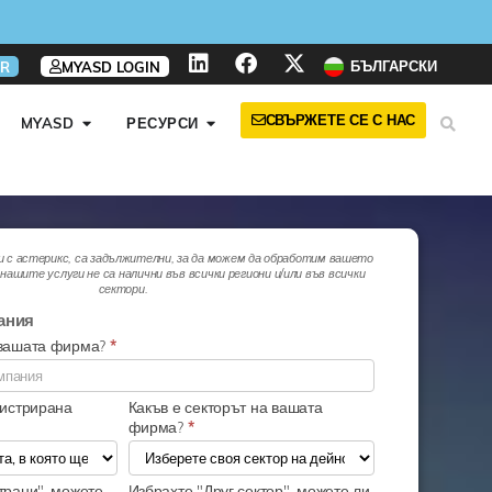
БЪЛГАРСКИ
R
MYASD LOGIN
СВЪРЖЕТЕ СЕ С НАС
MYASD
РЕСУРСИ
и с астерикс, са задължителни, за да можем да обработим вашето
нашите услуги не са налични във всички региони и/или във всички
сектори.
ания
 вашата фирма?
*
гистрирана
Какъв е секторът на вашата
фирма?
*
трани", можете
Избрахте "Друг сектор", можете ли