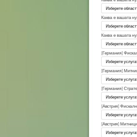
Каква е вашата н
Каква е вашата н
[Германия] Фиска
[Германия] Митни
[Германия] Страт
[Австрия] Фискал
[Австрия] Митниц