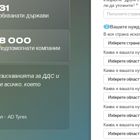
31
ли да уточните?
*
обхванати държави
Вашите нужд
2
В коя страна иск
8 000
подпомогнати компании
Каква е вашата н
Каква е вашата н
изискванията за ДДС и
 е всичко, което
Каква е вашата ну
Каква е вашата н
л - AD Tyres
Каква е вашата н