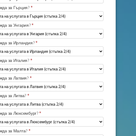
ужда за Гърция?
*
ужда за Унгария?
*
ужда за Ирландия?
*
ужда за Италия?
*
ужда за Латвия?
*
ужда за Литва?
*
ужда за Люксембург?
*
ужда за Малта?
*