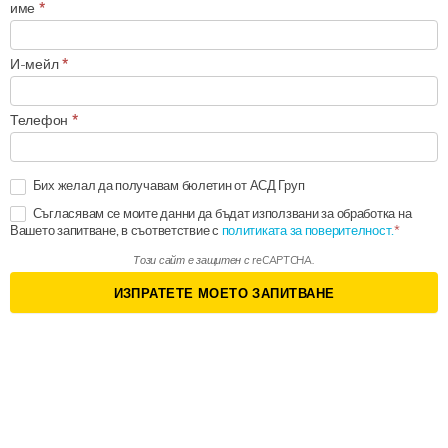
име
*
И-мейл
*
Телефон
*
Бих желал да получавам бюлетин от АСД Груп
Съгласявам се моите данни да бъдат използвани за обработка на
Вашето запитване, в съответствие с
политиката за поверителност.
Този сайт е защитен с reCAPTCHA.
ИЗПРАТЕТЕ МОЕТО ЗАПИТВАНЕ