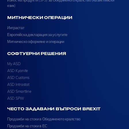
език)
МИТНИЧЕСКИ ОПЕРАЦИИ
Интрастат
Европейска декларация за услугите
Митническо оформяне и операции
СОФТУЕРНИ РЕШЕНИЯ
My ASD
ASD Kyanite
ASD Customs
ASD Intrastat
ASD Smartline
ASD SPW
ЧЕСТО ЗАДАВАНИ ВЪПРОСИ BREXIT
Продажби на стоки в Обединеното кралство
Продажби на стоки в ЕС