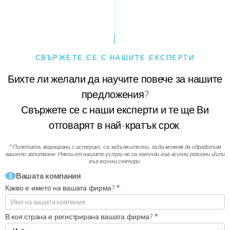
СВЪРЖЕТЕ СЕ С НАШИТЕ ЕКСПЕРТИ
Бихте ли желали да научите повече за нашите
предложения?
Свържете се с наши експерти и те ще Ви
отговарят в най-кратък срок.
* Полетата, маркирани с астерикс, са задължителни, за да можем да обработим
вашето запитване.
Някои от нашите услуги не са налични във всички региони и/или
във всички сектори.
Вашата компания
1
Какво е името на вашата фирма?
*
В коя страна е регистрирана вашата фирма?
*