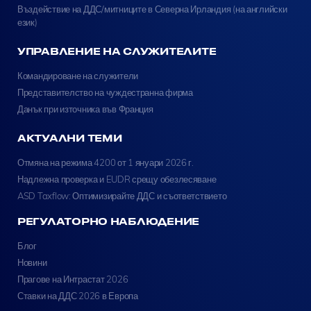
Въздействие на ДДС/митниците в Северна Ирландия (на английски
език)
УПРАВЛЕНИЕ НА СЛУЖИТЕЛИТЕ
Командироване на служители
Представителство на чуждестранна фирма
Данък при източника във Франция
АКТУАЛНИ ТЕМИ
Отмяна на режима 4200 от 1 януари 2026 г.
Надлежна проверка и EUDR срещу обезлесяване
ASD Taxflow: Оптимизирайте ДДС и съответствието
РЕГУЛАТОРНО НАБЛЮДЕНИЕ
Блог
Новини
Прагове на Интрастат 2026
Ставки на ДДС 2026 в Европа