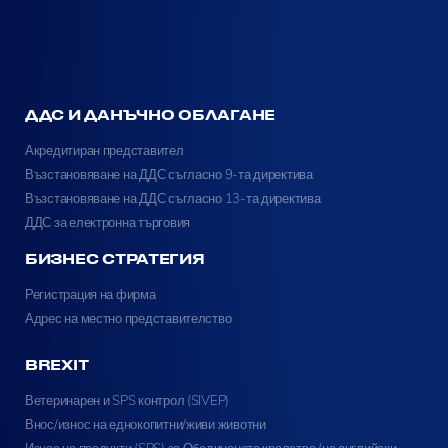
ДДС И ДАНЪЧНО ОБЛАГАНЕ
Акредитиран представител
Възстановяване на ДДС съгласно 9-та директива
Възстановяване на ДДС съгласно 13-та директива
ДДС за електронна търговия
БИЗНЕС СТРАТЕГИЯ
Регистрация на фирма
Адрес на местно представителство
BREXIT
Ветеринарен и SPS контрол (SIVEP)
Внос/износ на еднокопитни/живи животни
Износ на продукти (SPS) за Обединеното кралство (на английски