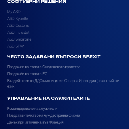
СОФТУЕРНИ РЕШЕНИЯ
My ASD
ASD Kyanite
ASD Customs
ASD Intrastat
ASD Smartline
ASD SPW
ЧЕСТО ЗАДАВАНИ ВЪПРОСИ BREXIT
Продажби на стоки в Обединеното кралство
Продажби на стоки в ЕС
Въздействие на ДДС/митниците в Северна Ирландия (на английски
език)
УПРАВЛЕНИЕ НА СЛУЖИТЕЛИТЕ
Командироване на служители
Представителство на чуждестранна фирма
Данък при източника във Франция