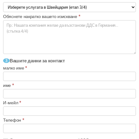
Обяснете накратко вашето изискване
*
Вашите данни за контакт
3
малко име
*
име
*
И-мейл
*
Телефон
*