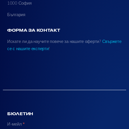
1000 София
България
ФОРМА ЗА КОНТАКТ
Искате ли да научите повече за нашите оферти?
Свържете
се с нашите експерти
!
БЮЛЕТИН
N
И-мейл
*