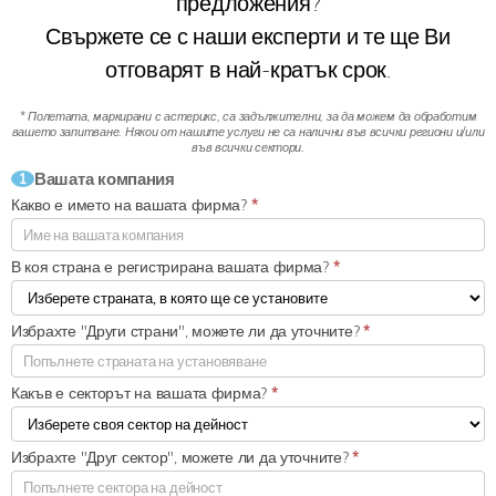
предложения?
Свържете се с наши експерти и те ще Ви
отговарят в най-кратък срок.
* Полетата, маркирани с астерикс, са задължителни, за да можем да обработим
вашето запитване.
Някои от нашите услуги не са налични във всички региони и/или
във всички сектори.
Вашата компания
1
Какво е името на вашата фирма?
*
В коя страна е регистрирана вашата фирма?
*
Избрахте "Други страни", можете ли да уточните?
*
Какъв е секторът на вашата фирма?
*
Избрахте "Друг сектор", можете ли да уточните?
*