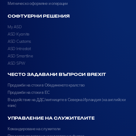
Митническо оформяне и операции
СОФТУЕРНИ РЕШЕНИЯ
My ASD
ASD Kyanite
ASD Customs
ASD Intrastat
ASD Smartline
ASD SPW
ЧЕСТО ЗАДАВАНИ ВЪПРОСИ BREXIT
Продажби на стоки в Обединеното кралство
Продажби на стоки в ЕС
Въздействие на ДДС/митниците в Северна Ирландия (на английски
език)
УПРАВЛЕНИЕ НА СЛУЖИТЕЛИТЕ
Командироване на служители