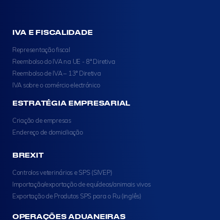
IVA E FISCALIDADE
Representação fiscal
Reembolso do IVA na UE - 8ª Diretiva
Reembolso de IVA – 13ª Diretiva
IVA sobre o comércio electrónico
ESTRATÉGIA EMPRESARIAL
Criação de empresas
Endereço de domiciliação
BREXIT
Controlos veterinários e SPS (SIVEP)
Importação/exportação de equídeos/animais vivos
Exportação de Produtos SPS para o Ru (inglês)
OPERAÇÕES ADUANEIRAS