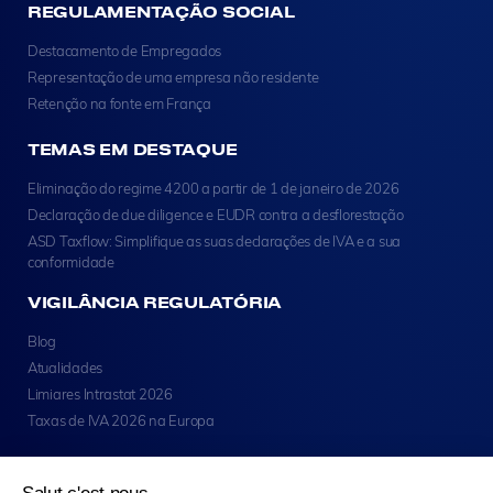
REGULAMENTAÇÃO SOCIAL
Destacamento de Empregados
Representação de uma empresa não residente
Retenção na fonte em França
TEMAS EM DESTAQUE
Eliminação do regime 4200 a partir de 1 de janeiro de 2026
Declaração de due diligence e EUDR contra a desflorestação
ASD Taxflow: Simplifique as suas declarações de IVA e a sua
conformidade
VIGILÂNCIA REGULATÓRIA
Blog
Atualidades
Limiares Intrastat 2026
Taxas de IVA 2026 na Europa