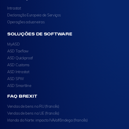
Intrastat
Declaração Europeia de Serviços
Operações aduaneiras
SOLUÇÕES DE SOFTWARE
MyASD
ASD Taxflow
ASD Quickproof
ASD Customs
ASD Intrastat
ASD SPW
ASD Smartline
FAQ BREXIT
Vendas de bens no RU (francês)
Vendas de bens na UE (francês)
Irlanda do Norte: impacto IVA/alfândega (francês)