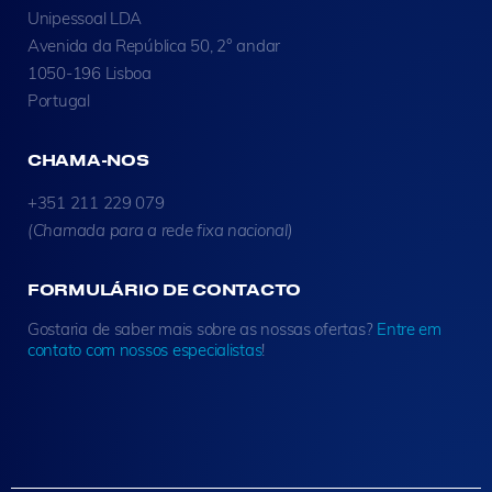
Unipessoal LDA
Avenida da República 50, 2° andar
1050-196 Lisboa
Portugal
CHAMA-NOS
+351 211 229 079
(Chamada para a rede fixa nacional)
FORMULÁRIO DE CONTACTO
Gostaria de saber mais sobre as nossas ofertas?
Entre em
contato com nossos especialistas
!