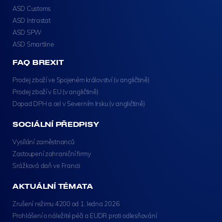
ASD Customs
ASD Intrastat
ASD SPW
ASD Smartline
FAQ BREXIT
Prodej zboží ve Spojeném království (v angličtině)
Prodej zboží v EU (v angličtině)
Dopad DPH a cel v Severním Irsku (v angličtině)
SOCIÁLNÍ PŘEDPISY
Vysílání zaměstnanců
Zastoupení zahraniční firmy
Srážková daň ve Francii
AKTUÁLNÍ TÉMATA
Zrušení režimu 4200 od 1. ledna 2026
Prohlášení o náležité péči a EUDR proti odlesňování