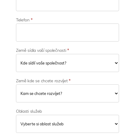
o
s
t
i
Telefon
*
Země sídla vaší společnosti
*
Země kde se chcete rozvíjet
*
Oblasti služeb