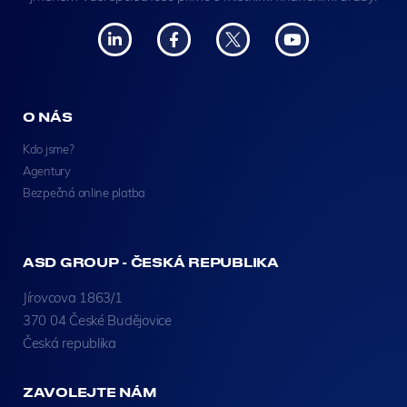
O NÁS
Kdo jsme?
Agentury
Bezpečná online platba
ASD GROUP - ČESKÁ REPUBLIKA
Jírovcova 1863/1
370 04 České Budějovice
Česká republika
ZAVOLEJTE NÁM