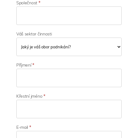
Společnost
*
Váš sektor činnosti
V
á
Příjmení
*
š
s
e
k
t
Křestní jméno
*
o
r
č
i
n
E-mail
*
n