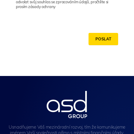
odvolat svůj souhlas se zpracováním údajů, pročtěte si
prosím zásady ochrany
POSLAT
Usnadňujeme Váš mezinárodní rozvoj, tím že komunikujeme
jménem Vaší společnosti přímo s místními finančními úřady.