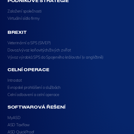
PODNIKOVÉ STRATEGIE
Založení společnosti
Virtuální sídlo firmy
BREXIT
Veterinární a SPS (SIVEP)
Dovoz/vývoz koňovitých/živých zvířat
Vývoz výrobků SPS do Spojeného království (v angličtině)
CELNÍ OPERACE
Intrastat
Evropské prohlášení o službách
Celní odbavení a celní operace
SOFTWAROVÁ ŘEŠENÍ
MyASD
ASD Taxflow
ASD QuickProof