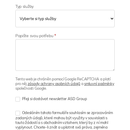
Typ služby
Popište svou potřebu
*
Tento web je chráněn pomocí Google ReCAPTCHA a platí
pro něj
zásady ochrany osobních údajů
a
smluvní podmínky
společnosti Google.
Přeji si dostávat newsletter ASD Group
Odesláním tohoto formuláře souhlasím se zpracováním
zadaných údajů, které mohou být využity v souvislosti s
touto žádostí a s obchodním vztahem, který by z ní mohl
vyplynout. Chcete-li znát a uplatnit svá práva, zejména