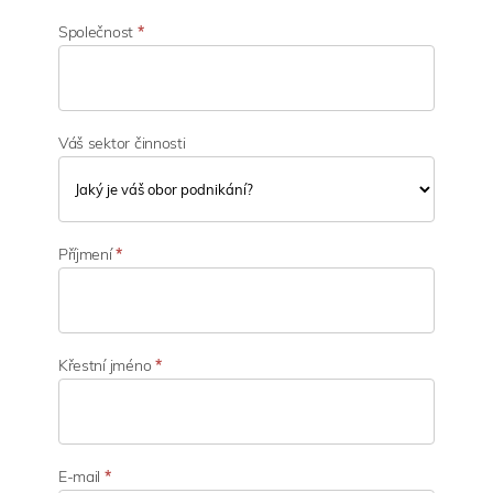
Společnost
*
Váš sektor činnosti
V
á
Příjmení
*
š
s
e
k
t
Křestní jméno
*
o
r
č
i
n
E-mail
*