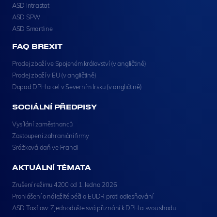
ASD Intrastat
ASD SPW
ASD Smartline
FAQ BREXIT
Prodej zboží ve Spojeném království (v angličtině)
Prodej zboží v EU (v angličtině)
Dopad DPH a cel v Severním Irsku (v angličtině)
SOCIÁLNÍ PŘEDPISY
Vysílání zaměstnanců
Zastoupení zahraniční firmy
Srážková daň ve Francii
AKTUÁLNÍ TÉMATA
Zrušení režimu 4200 od 1. ledna 2026
Prohlášení o náležité péči a EUDR proti odlesňování
ASD Taxflow: Zjednodušte svá přiznání k DPH a svou shodu