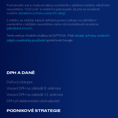
t
Poskytnutím své e-mailové adresy souhlasíte s odběrem našeho měsíčního
e
newsletteru "ASD Link" e-mailem a potvrzujete, že jste se seznámili
r
s našimi
zásadami ochrany osobních údajů
.
S
Z odběru se můžete kdykoli odhlásit pomocí odkazu na odhlášení
i
uvedeného v každém newsletteru nebo nás kontaktovat na adrese
g
gdpr@asd-int.com
.
n
Tento web je chráněn službou reCAPTCHA. Platí
zásady ochrany osobních
u
údajů
a
podmínky používání
společnosti Google.
p
DPH A DANĚ
Daňový zástupce
Vracení DPH na základě 8. směrnice
Vracení DPH na základě 13. směrnice
DPH při elektronickém obchodování
PODNIKOVÉ STRATEGIE