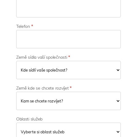
n
o
s
t
i
Telefon
*
Země sídla vaší společnosti
*
Země kde se chcete rozvíjet
*
Oblasti služeb