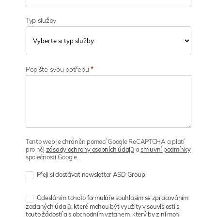
Typ služby
Popište svou potřebu
*
Tento web je chráněn pomocí Google ReCAPTCHA a platí
pro něj
zásady ochrany osobních údajů
a
smluvní podmínky
společnosti Google.
Přeji si dostávat newsletter ASD Group
Odesláním tohoto formuláře souhlasím se zpracováním
zadaných údajů, které mohou být využity v souvislosti s
touto žádostí a s obchodním vztahem, který by z ní mohl