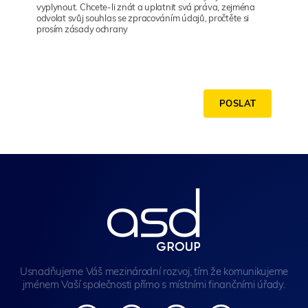
vyplynout. Chcete-li znát a uplatnit svá práva, zejména
odvolat svůj souhlas se zpracováním údajů, pročtěte si
prosím zásady ochrany
POSLAT
Usnadňujeme Váš mezinárodní rozvoj, tím že komunikujeme
jménem Vaší společnosti přímo s místními finančními úřady.