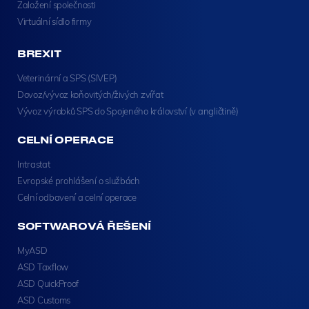
Založení společnosti
Virtuální sídlo firmy
BREXIT
Veterinární a SPS (SIVEP)
Dovoz/vývoz koňovitých/živých zvířat
Vývoz výrobků SPS do Spojeného království (v angličtině)
CELNÍ OPERACE
Intrastat
Evropské prohlášení o službách
Celní odbavení a celní operace
SOFTWAROVÁ ŘEŠENÍ
MyASD
ASD Taxflow
ASD QuickProof
ASD Customs