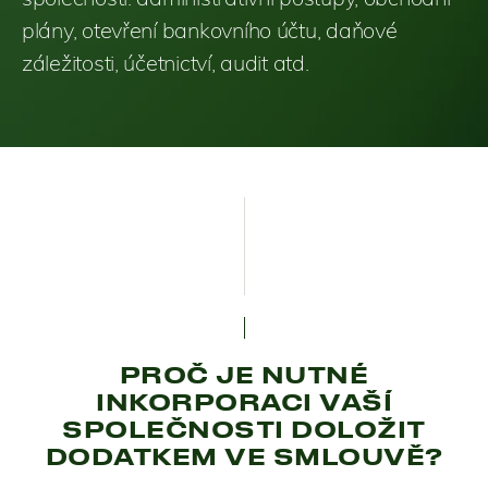
plány, otevření bankovního účtu, daňové
záležitosti, účetnictví, audit atd.
PROČ JE NUTNÉ
INKORPORACI VAŠÍ
SPOLEČNOSTI DOLOŽIT
DODATKEM VE SMLOUVĚ?