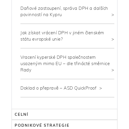
Daňové zastoupení, správa DPH a dalších
povinností na Kypru
Jak získat vrácení DPH v jiném členském
státu evropské unie?
Vracení kyperské DPH společnostem
usazeným mimo EU – dle třinácté směrnice
Rady
Doklad o přepravě – ASD QuickProof
CELNÍ
PODNIKOVÉ STRATEGIE