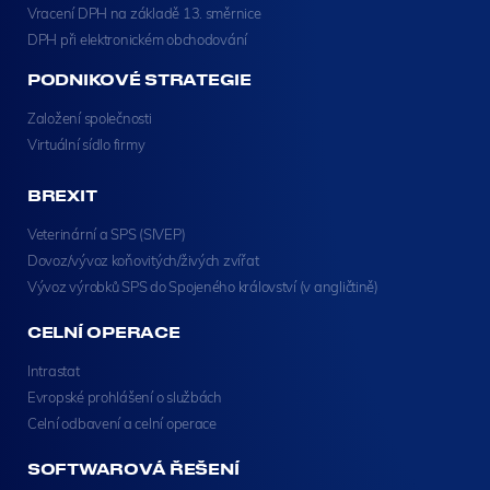
Vracení DPH na základě 13. směrnice
DPH při elektronickém obchodování
PODNIKOVÉ STRATEGIE
Založení společnosti
Virtuální sídlo firmy
BREXIT
Veterinární a SPS (SIVEP)
Dovoz/vývoz koňovitých/živých zvířat
Vývoz výrobků SPS do Spojeného království (v angličtině)
CELNÍ OPERACE
Intrastat
Evropské prohlášení o službách
Celní odbavení a celní operace
SOFTWAROVÁ ŘEŠENÍ