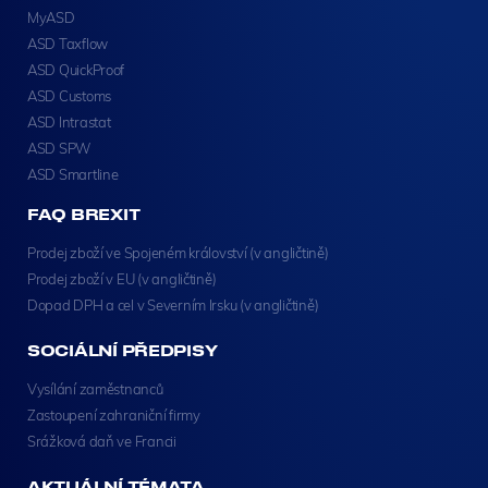
MyASD
ASD Taxflow
ASD QuickProof
ASD Customs
ASD Intrastat
ASD SPW
ASD Smartline
FAQ BREXIT
Prodej zboží ve Spojeném království (v angličtině)
Prodej zboží v EU (v angličtině)
Dopad DPH a cel v Severním Irsku (v angličtině)
SOCIÁLNÍ PŘEDPISY
Vysílání zaměstnanců
Zastoupení zahraniční firmy
Srážková daň ve Francii
AKTUÁLNÍ TÉMATA