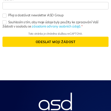
Přeji si dostávat newsletter ASD Group
Souhlasím s tím, aby moje údaje byly použity ke zpracování Vaší
žádosti v souladu se
zásadami ochrany osobních údajů.
Tato stránka je chráněna službou reCAPTCHA.
ODESLAT MOJI ŽÁDOST