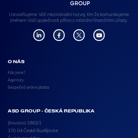
Usnadňujeme Váš mezinárodní rozvoj, tím že komunikujeme
jménem Vaší společnosti přímo s místními finančními úřady.
O NÁS
Kdo jsme?
Agentury
Bezpečná online platba
ASD GROUP - ČESKÁ REPUBLIKA
Jírovcova 1863/1
370 04 České Budějovice