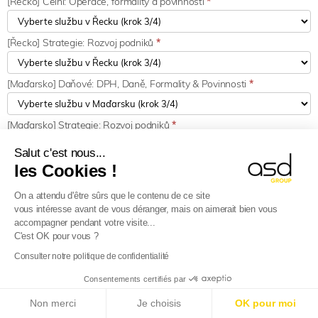
[Řecko] Celní: Operace, formality a povinnosti
*
[Řecko] Strategie: Rozvoj podniků
*
[Maďarsko] Daňové: DPH, Daně, Formality & Povinnosti
*
[Maďarsko] Strategie: Rozvoj podniků
*
Salut c'est nous...
[Irsko] Daňové: DPH, Daně, Formality & Povinnosti
*
les Cookies !
On a attendu d'être sûrs que le contenu de ce site
[Irsko] Strategie: Rozvoj podniků
*
vous intéresse avant de vous déranger, mais on aimerait bien vous
accompagner pendant votre visite...
C'est OK pour vous ?
[Lotyšsko] Daňové: DPH, Daně, Formality & Povinnosti
*
Consulter notre politique de confidentialité
Consentements certifiés par
[Lotyšsko] Celní: Operace, formality a povinnosti
*
E-Reporting ve Francii od 01.09.2026
: Zahraniční
Non merci
Je choisis
OK pour moi
společnosti, připravte se!
Více informací