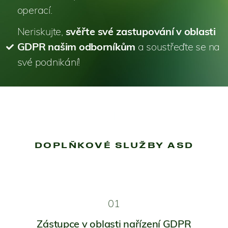
operací.
Neriskujte,
svěřte své zastupování v oblasti
GDPR našim odborníkům
a soustřeďte se na
své podnikání!
DOPLŇKOVÉ SLUŽBY ASD
01
Zástupce v oblasti nařízení GDPR