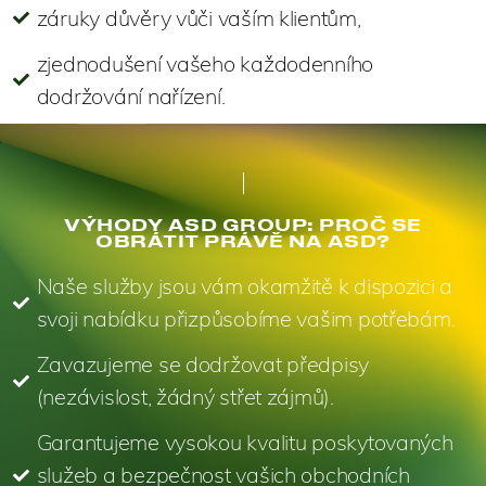
záruky důvěry vůči vaším klientům,
zjednodušení vašeho každodenního
dodržování nařízení.
VÝHODY ASD GROUP: PROČ SE
OBRÁTIT PRÁVĚ NA ASD?
Naše služby jsou vám okamžitě k dispozici a
svoji nabídku přizpůsobíme vašim potřebám.
Zavazujeme se dodržovat předpisy
(nezávislost, žádný střet zájmů).
Garantujeme vysokou kvalitu poskytovaných
služeb a bezpečnost vašich obchodních