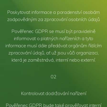
Poskytovat informace a poradenství osobám
zodpovědným za zpracování osobních údajů
Pověřenec GDPR se musí být pravidelně
informovat o platných nařízeních a tyto
informace musí dále předávat orgánům řídícím
zpracování údajů, ať už jsou vůči organizaci,
která je zaměstnává, interní nebo externí.
02
Kontrolovat dodržování nařízení
Pověřenec GDPR bude také prověřovat interní