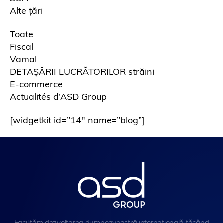
Alte țări
Toate
Fiscal
Vamal
DETAȘĂRII LUCRĂTORILOR străini
E-commerce
Actualités d’ASD Group
[widgetkit id=”14″ name=”blog”]
Facilităm dezvoltarea dumneavoastră internațională făcând