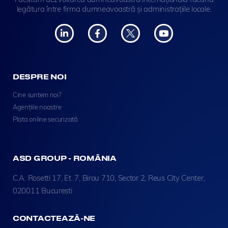
legătura între firma dumneavoastră și administrațiile locale.
DESPRE NOI
Cine suntem noi?
Agențiile noastre
Plata online securizată
ASD GROUP - ROMÂNIA
C.A. Rosetti 17, Et. 7, Birou 710, Sector 2, Reus City Center,
020011 Bucuresti
CONTACTEAZĂ-NE