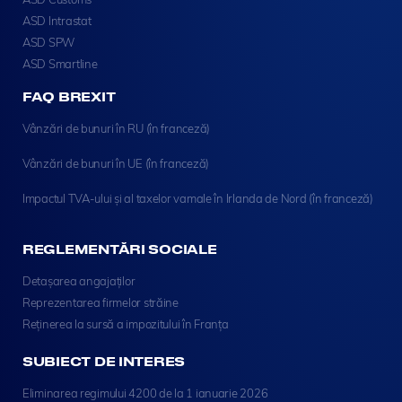
ASD Intrastat
ASD SPW
ASD Smartline
FAQ BREXIT
Vânzări de bunuri în RU (în franceză)
Vânzări de bunuri în UE (în franceză)
Impactul TVA-ului și al taxelor vamale în Irlanda de Nord (în franceză)
REGLEMENTĂRI SOCIALE
Detașarea angajaților
Reprezentarea firmelor străine
Reținerea la sursă a impozitului în Franța
SUBIECT DE INTERES
Eliminarea regimului 4200 de la 1 ianuarie 2026