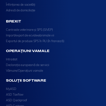
Înființarea de societăți
Adresă de domiciliație
BREXIT
Controale veterinare și SPS (SIVEP)
Import/export de ecvidee/animale vii
Exportul de produse SPS în RU (în franceză)
OPERAȚIUNI VAMALE
Intrastat
Declarația europeană de servicii
Vămuire/Operațiuni vamale
SOLUȚII SOFTWARE
MyASD
ASD Taxflow
ASD Quickproof
ASD Customs