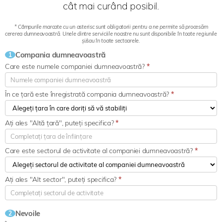
cât mai curând posibil.
* Câmpurile marcate cu un asterisc sunt obligatorii pentru a ne permite să procesăm
cererea dumneavoastră. Unele dintre serviciile noastre nu sunt disponibile în toate regiunile
și/sau în toate sectoarele.
Compania dumneavoastră
1
Care este numele companiei dumneavoastră?
*
În ce țară este înregistrată compania dumneavoastră?
*
Ați ales "Altă țară", puteți specifica?
*
Care este sectorul de activitate al companiei dumneavoastră?
*
Ați ales "Alt sector", puteți specifica?
*
Nevoile
2