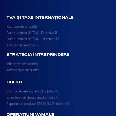
TVA ȘI TAXE INTERNAȚIONALE
Reprezentare fiscală
Rambursarea de TVA - Directiva 8
Rambursarea de TVA – Directiva 13
TVA comerț electronic
STRATEGIA ÎNTREPRINDERII
Înființarea de societăți
Adresă de domiciliație
BREXIT
Controale veterinare și SPS (SIVEP)
Import/export de ecvidee/animale vii
Exportul de produse SPS în RU (în franceză)
OPERAȚIUNI VAMALE