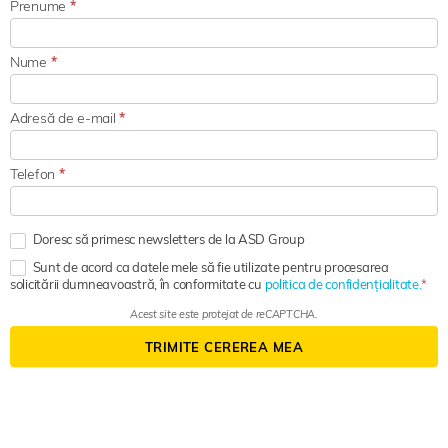
Prenume
*
Nume
*
Adresă de e-mail
*
Telefon
*
Doresc să primesc newsletters de la ASD Group
Sunt de acord ca datele mele să fie utilizate pentru procesarea
solicitării dumneavoastră, în conformitate cu
politica de confidențialitate.
Acest site este protejat de reCAPTCHA.
TRIMITE CEREREA MEA