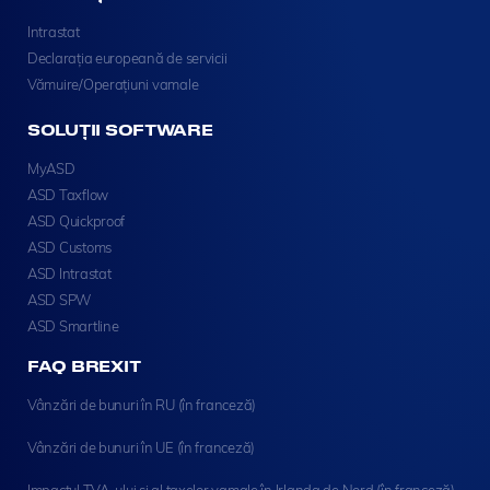
Intrastat
Declarația europeană de servicii
Vămuire/Operațiuni vamale
SOLUȚII SOFTWARE
MyASD
ASD Taxflow
ASD Quickproof
ASD Customs
ASD Intrastat
ASD SPW
ASD Smartline
FAQ BREXIT
Vânzări de bunuri în RU (în franceză)
Vânzări de bunuri în UE (în franceză)
Impactul TVA-ului și al taxelor vamale în Irlanda de Nord (în franceză)