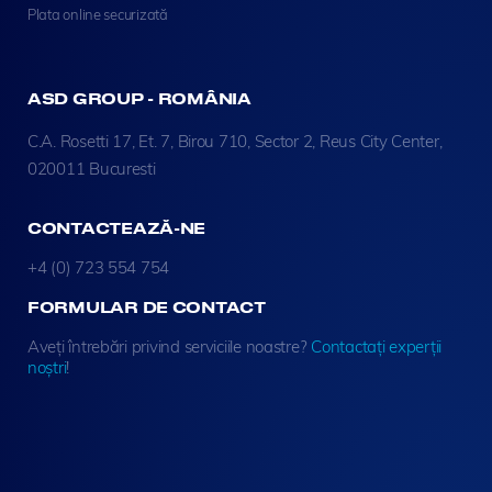
Plata online securizată
ASD GROUP - ROMÂNIA
C.A. Rosetti 17, Et. 7, Birou 710, Sector 2, Reus City Center,
020011 Bucuresti
CONTACTEAZĂ-NE
+4 (0) 723 554 754
FORMULAR DE CONTACT
Aveți întrebări privind serviciile noastre?
Contactați experții
noștri
!