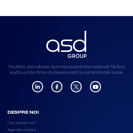
Facilităm dezvoltarea dumneavoastră internațională făcând
legătura între firma dumneavoastră și administrațiile locale.
DESPRE NOI
Cine suntem noi?
Agențiile noastre