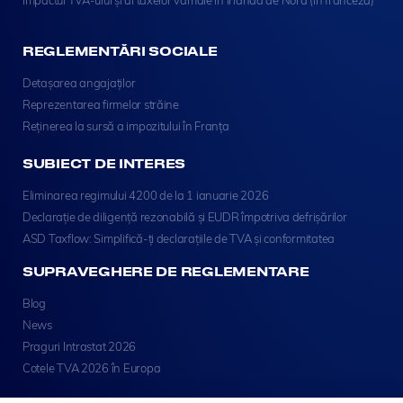
REGLEMENTĂRI SOCIALE
Detașarea angajaților
Reprezentarea firmelor străine
Reținerea la sursă a impozitului în Franța
SUBIECT DE INTERES
Eliminarea regimului 4200 de la 1 ianuarie 2026
Declarație de diligență rezonabilă și EUDR împotriva defrișărilor
ASD Taxflow: Simplifică-ți declarațiile de TVA și conformitatea
SUPRAVEGHERE DE REGLEMENTARE
Blog
News
Praguri Intrastat 2026
Cotele TVA 2026 în Europa