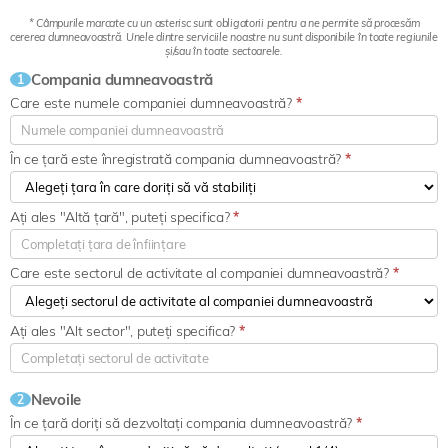
* Câmpurile marcate cu un asterisc sunt obligatorii pentru a ne permite să procesăm
cererea dumneavoastră. Unele dintre serviciile noastre nu sunt disponibile în toate regiunile
și/sau în toate sectoarele.
Compania dumneavoastră
1
Care este numele companiei dumneavoastră?
*
În ce țară este înregistrată compania dumneavoastră?
*
Ați ales "Altă țară", puteți specifica?
*
Care este sectorul de activitate al companiei dumneavoastră?
*
Ați ales "Alt sector", puteți specifica?
*
Nevoile
2
În ce țară doriți să dezvoltați compania dumneavoastră?
*