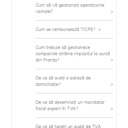
Cum să vă gestionați operațiunile
vamale?
Cum se rambursează TICPE?
Cum trebuie să gestioneze
companiile străine impozitul la sursă
din Franța?
De ce să avețI o adresă de
domiciliație?
De ce să desemnațI un mandatar
fiscal expert în TVA?
De ce să facețI un audit de TVA