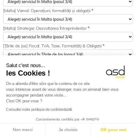
[Malta] Vamal: Operațiuni, formalități și obligații
*
[Malta] Strategie: Dezvoltarea întreprinderilor
*
[Țările de Jos] Fiscal: TVA, Taxe, Formalități & Obligații
*
[Olanda] Vamal: Operațiuni, formalități și obligații
*
Salut c'est nous...
les Cookies !
[Olanda] Strategie: Dezvoltarea întreprinderilor
*
On a attendu d'être sûrs que le contenu de ce site
vous intéresse avant de vous déranger, mais on aimerait bien vous
accompagner pendant votre visite...
[Polonia] Fiscal: TVA, Taxe, Formalități & Obligații
*
C'est OK pour vous ?
Consulter notre politique de confidentialité
[Polonia] Vamal: Operațiuni, formalități și obligații
*
Consentements certifiés par
E-Reporting în Franța începând cu 01.09.2026
:
Non merci
Je choisis
OK pour moi
Companii străine, pregătiți-vă!
Aflați mai multe
[Polonia] Strategie: Dezvoltarea afacerilor
*