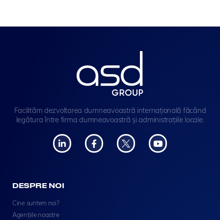
Facilităm dezvoltarea dumneavoastră internațională făcând
legătura între firma dumneavoastră și administrațiile locale.
DESPRE NOI
Cine suntem noi?
Agențiile noastre