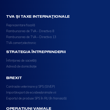
TVA ȘI TAXE INTERNAȚIONALE
Reprezentare fiscală
Rambursarea de TVA - Directiva 8
Rambursarea de TVA – Directiva 13
TVA comerț electronic
STRATEGIA ÎNTREPRINDERII
Înființarea de societăți
Adresă de domiciliație
BREXIT
Controale veterinare și SPS (SIVEP)
Import/export de ecvidee/animale vii
Exportul de produse SPS în RU (în franceză)
OPERAȚIUNI VAMALE