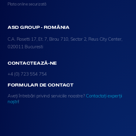
Plata online securizată
ASD GROUP - ROMÂNIA
C.A. Rosetti 17, Et. 7, Birou 710, Sector 2, Reus City Center,
020011 Bucuresti
CONTACTEAZĂ-NE
+4 (0) 723 554 754
FORMULAR DE CONTACT
Aveți întrebări privind serviciile noastre?
Contactați experții
noștri
!