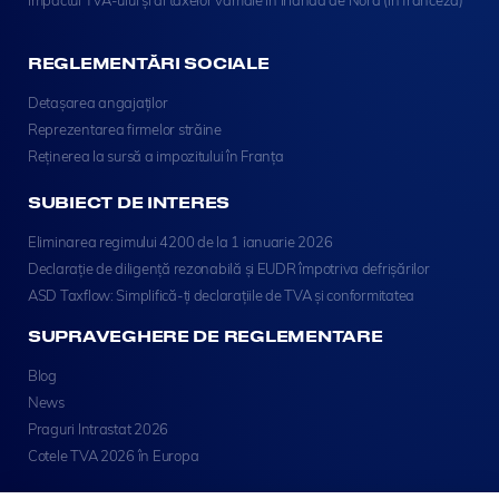
REGLEMENTĂRI SOCIALE
Detașarea angajaților
Reprezentarea firmelor străine
Reținerea la sursă a impozitului în Franța
SUBIECT DE INTERES
Eliminarea regimului 4200 de la 1 ianuarie 2026
Declarație de diligență rezonabilă și EUDR împotriva defrișărilor
ASD Taxflow: Simplifică-ți declarațiile de TVA și conformitatea
SUPRAVEGHERE DE REGLEMENTARE
Blog
News
Praguri Intrastat 2026
Cotele TVA 2026 în Europa