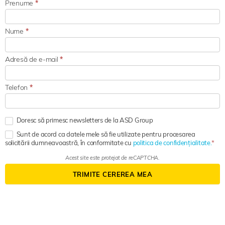
Prenume
*
Nume
*
Adresă de e-mail
*
Telefon
*
Doresc să primesc newsletters de la ASD Group
Sunt de acord ca datele mele să fie utilizate pentru procesarea
solicitării dumneavoastră, în conformitate cu
politica de confidențialitate.
Acest site este protejat de reCAPTCHA.
TRIMITE CEREREA MEA