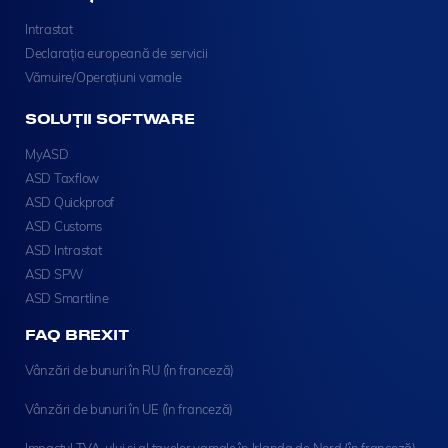
Intrastat
Declarația europeană de servicii
Vămuire/Operațiuni vamale
SOLUȚII SOFTWARE
MyASD
ASD Taxflow
ASD Quickproof
ASD Customs
ASD Intrastat
ASD SPW
ASD Smartline
FAQ BREXIT
Vânzări de bunuri în RU (în franceză)
Vânzări de bunuri în UE (în franceză)
Impactul TVA-ului și al taxelor vamale în Irlanda de Nord (în franceză)