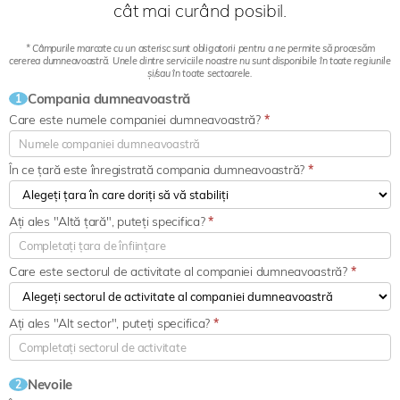
cât mai curând posibil.
* Câmpurile marcate cu un asterisc sunt obligatorii pentru a ne permite să procesăm
cererea dumneavoastră. Unele dintre serviciile noastre nu sunt disponibile în toate regiunile
și/sau în toate sectoarele.
Compania dumneavoastră
1
Care este numele companiei dumneavoastră?
*
În ce țară este înregistrată compania dumneavoastră?
*
Ați ales "Altă țară", puteți specifica?
*
Care este sectorul de activitate al companiei dumneavoastră?
*
Ați ales "Alt sector", puteți specifica?
*
Nevoile
2