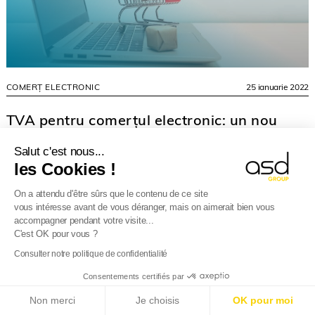
COMERȚ ELECTRONIC
25 ianuarie 2022
TVA pentru comerțul electronic: un nou
regulament începând de la 1 iulie 2021
Salut c'est nous...
Adoptarea „pachetului privind TVA pentru comerțul electronic” a
les Cookies !
adus schimbări majore peisajului fiscal și vamal european, în
special în ceea ce privește vânzările la distanță...
On a attendu d'être sûrs que le contenu de ce site
vous intéresse avant de vous déranger, mais on aimerait bien vous
accompagner pendant votre visite...
C'est OK pour vous ?
Consulter notre politique de confidentialité
Consentements certifiés par
E-Reporting în Franța începând cu 01.09.2026
:
Non merci
Je choisis
OK pour moi
Companii străine, pregătiți-vă!
Aflați mai multe