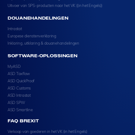
Uitvoer van SPS-producten naar het VK ((in het Engels))
DOUANEHANDELINGEN
Intrastat
Europese dienstenverklaring
Inklaring, uitklaring & douanehandelingen
SOFTWARE-OPLOSSINGEN
MyASD
ASD Taxflow
ASD QuickProof
ASD Customs
ASD Intrastat
ASD SPW
ASD Smartline
FAQ BREXIT
Verkoop van goederen in het VK (in het Engels)