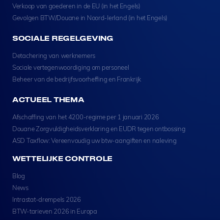
Verkoop van goederen in de EU (in het Engels)
Gevolgen BTW/Douane in Noord-Ierland (in het Engels)
SOCIALE REGELGEVING
Detachering van werknemers
Sociale vertegenwoordiging om personeel
Beheer van de bedrijfsvoorheffing en Frankrijk
ACTUEEL THEMA
Afschaffing van het 4200-regime per 1 januari 2026
Douane Zorgvuldigheidsverklaring en EUDR tegen ontbossing
ASD Taxflow: Vereenvoudig uw btw-aangiften en naleving
WETTELIJKE CONTROLE
Blog
News
Intrastat-drempels 2026
BTW-tarieven 2026 in Europa