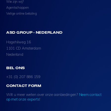
Wie zijn wij?
Agentschappen
Veilige online betaling
ASD GROUP - NEDERLAND
Hogehilweg 16
1101 CD Amsterdam
Nederland
BEL ONS
+31 (0) 207 886 159
CONTACT FORM
Wilt u meer weten over onze aanbiedingen?
Neem contact
op met onze experts
!