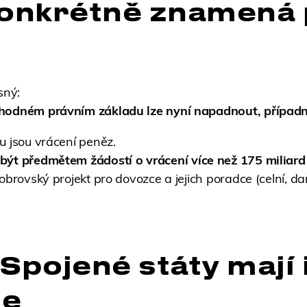
konkrétně znamená
sný:
vhodném právním základu lze nyní napadnout, případn
u jsou vrácení peněz.
být předmětem žádostí o vrácení více než 175 miliard 
á obrovský projekt pro dovozce a jejich poradce (celní, 
Spojené státy mají i
je