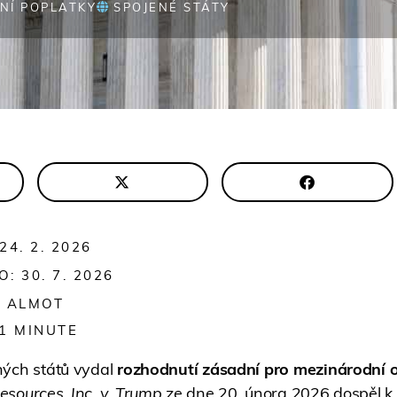
NÍ POPLATKY
SPOJENÉ STÁTY
4. 2. 2026
: 30. 7. 2026
E ALMOT
1
MINUTE
ných států vydal
rozhodnutí zásadní pro mezinárodní 
esources, Inc. v. Trump
ze dne 20. února 2026 dospěl k 