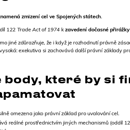
znamená zmizení cel ve Spojených státech
.
ddíl 122
Trade Act of 1974
k
zavedení dočasné přirážky
mo jiné zdůrazňuje, že i když je rozhodnutí právně zásad
vysoká: exekutiva si zachovává další právní základy pro
 body, které by si f
apamatovat
silně omezena jako právní základ pro uvalování cel.
tává reálné prostřednictvím jiných mechanismů (oddíl 12