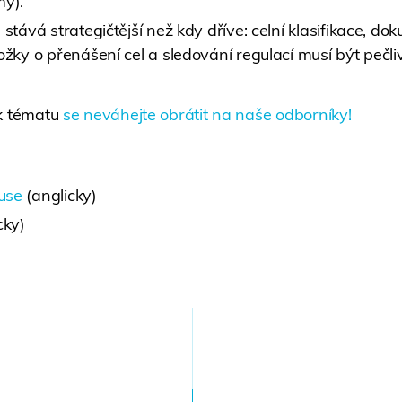
my).
 stává strategičtější než kdy dříve: celní klasifikace, d
ožky o přenášení cel a sledování regulací musí být pečl
 k tématu
se neváhejte obrátit na naše odborníky!
use
(anglicky)
cky)