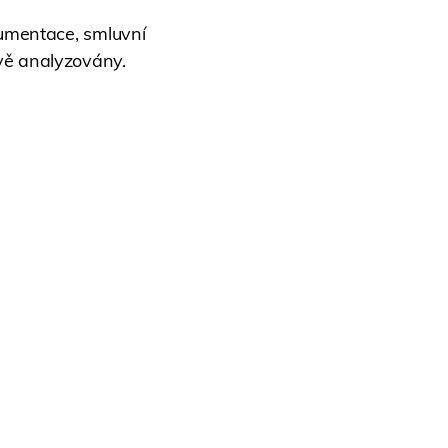
okumentace, smluvní
ivě analyzovány.