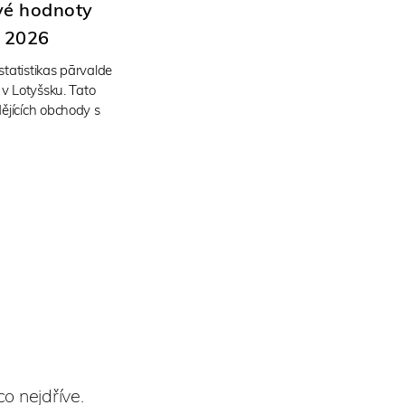
vé hodnoty
e 2026
tatistikas pārvalde
 v Lotyšsku. Tato
ějících obchody s
o nejdříve.