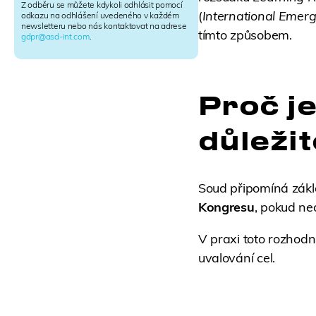
e
Z odběru se můžete kdykoli odhlásit pomocí
(
International Emer
r
odkazu na odhlášení uvedeného v každém
newsletteru nebo nás kontaktovat na adrese
S
tímto způsobem.
gdpr@asd-int.com
.
i
g
n
u
p
Proč je
důleži
Soud připomíná zákl
Kongresu
, pokud ne
V praxi toto rozhodn
uvalování cel.