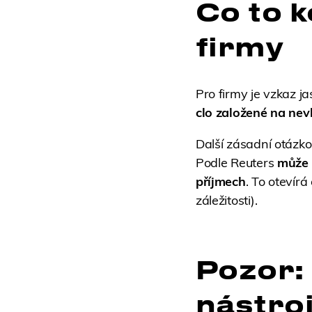
Co to 
firmy
Pro firmy je vzkaz ja
clo založené na ne
Další zásadní otázko
Podle Reuters
může 
příjmech
. To otevír
záležitosti).
Pozor: 
nástro