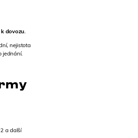
 k dovozu
.
ní, nejistota
 jednání.
irmy
2 a další