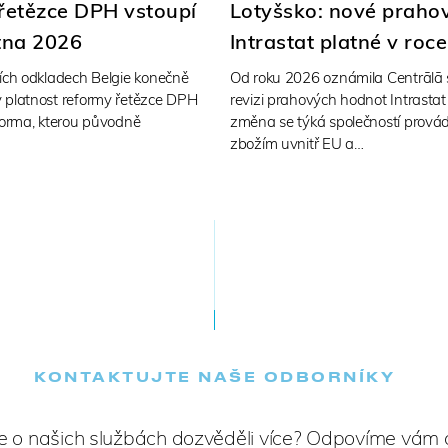
 řetězce DPH vstoupí
Lotyšsko: nové praho
ětna 2026
Intrastat platné v roc
cích odkladech Belgie konečně
Od roku 2026 oznámila Centrālā s
 platnost reformy řetězce DPH
revizi prahových hodnot Intrastat
forma, kterou původně
změna se týká společností provád
zbožím uvnitř EU a…
KONTAKTUJTE NAŠE ODBORNÍKY
e o našich službách dozvěděli více? Odpovíme vám c