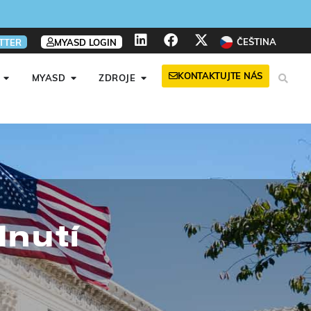
ČEŠTINA
TTER
MYASD LOGIN
KONTAKTUJTE NÁS
MYASD
ZDROJE
dnutí