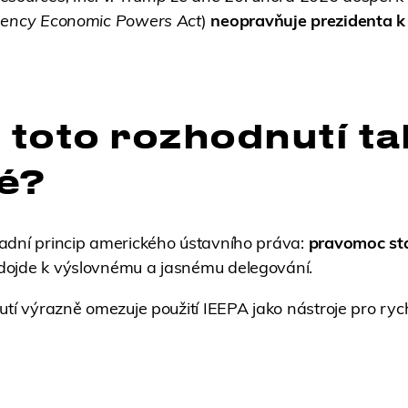
gency Economic Powers Act
)
neopravňuje prezidenta k 
 toto rozhodnutí ta
té?
adní princip amerického ústavního práva:
pravomoc sta
dojde k výslovnému a jasnému delegování.
utí výrazně omezuje použití IEEPA jako nástroje pro ryc