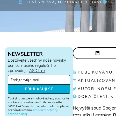
CELNÍ SPRÁVA
,
MEZINÁRODNÍ DANĚ
CEL
NEWSLETTER
Dostávejte všechny naše novinky
pomocí našeho regulačního
zpravodaje ‚
ASD Link
‚
PUBLIKOVÁNO: 2
N
AKTUALIZOVÁNO
e
w
AUTOR: NOÉMI
PŘIHLAŠUJI SE
s
DOBA ČTENÍ:
< 
l
Poskytnutím své e-mailové adresy souhlasíte
e
s odběrem našeho měsíčního newsletteru
"ASD Link" e-mailem a potvrzujete, že jste se
t
Nejvyšší soud Spoje
seznámili s našimi
zásadami ochrany
t
osobních údajů
.
rozsudku
Learning R