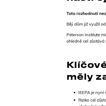
Toto rozhodnutí ne
Bílý dům již využil o
Peterson Institute mi
ohledně cel zůstává 
Klíčové
měly z
IEEPA je nyní 
Riziko cel zůs