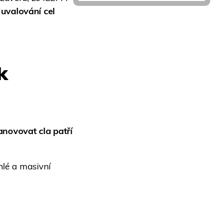
uvalování cel
k
novovat cla patří
hlé a masivní