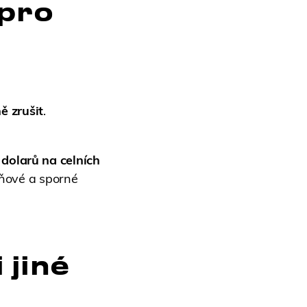
 pro
ě zrušit
.
dolarů na celních
daňové a sporné
 jiné