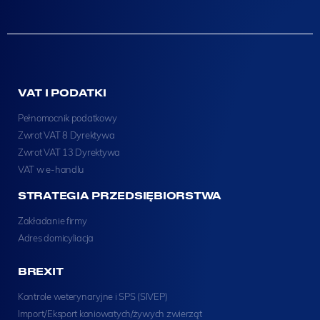
VAT I PODATKI
Pełnomocnik podatkowy
Zwrot VAT 8 Dyrektywa
Zwrot VAT 13 Dyrektywa
VAT w e-handlu
STRATEGIA PRZEDSIĘBIORSTWA
Zakładanie firmy
Adres domicyliacja
BREXIT
Kontrole weterynaryjne i SPS (SIVEP)
Import/Eksport koniowatych/żywych zwierząt