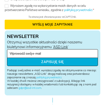
Wyrażam zgodę na wykorzystanie moich danych w celu
przetworzenia Państwa wniosku, zgodnie z
polityką prywatności.
Ta strona jest chroniona przez reCAPTCHA.
WYŚLIJ MOJE ZAPYTANIE
NEWSLETTER
Otrzymuj wszystkie aktualności dzięki naszemu
biuletynowi informacyjnemu ’
ASD Link
’
N
e
w
ZAPISUJĘ SIĘ
s
l
Podając swój adres e-mail, wyrażasz zgodę na otrzymywanie co miesiąc
e
naszego newslettera „ASD Link” drogą mailową oraz potwierdzasz
zapoznanie się z naszą
polityką prywatności
.
t
W każdej chwili możesz zrezygnować z subskrypcji, klikając link
t
rezygnacji dostępny w każdej wiadomości lub kontaktując się z nami pod
e
adresem
gdpr@asd-int.com
.
r
S
i
g