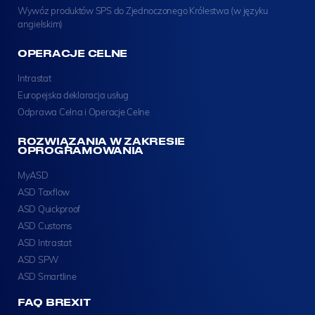
Wywóz produktów SPS do Zjednoczonego Królestwa (w języku
angielskim)
OPERACJE CELNE
Intrastat
Europejska deklaracja usług
Odprawa Celna i Operacje Celne
ROZWIĄZANIA W ZAKRESIE
OPROGRAMOWANIA
MyASD
ASD Taxflow
ASD Quickproof
ASD Customs
ASD Intrastat
ASD SPW
ASD Smartline
FAQ BREXIT