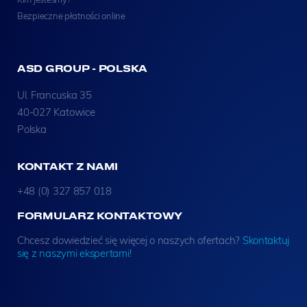
Bezpieczne płatności online
ASD GROUP - POLSKA
Ul. Francuska 35
40-027 Katowice
Polska
KONTAKT Z NAMI
+48 (0) 327 857 018
FORMULARZ KONTAKTOWY
Chcesz dowiedzieć się więcej o naszych ofertach?
Skontaktuj
się z naszymi ekspertami
!