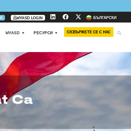
БЪЛГАРСКИ
R
MYASD LOGIN
СВЪРЖЕТЕ СЕ С НАС
MYASD
РЕСУРСИ
t Са