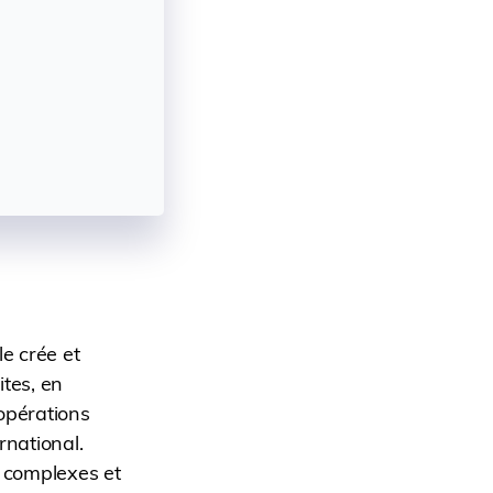
le crée et
ites, en
 opérations
rnational.
s complexes et