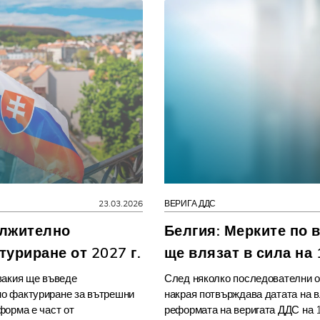
23.03.2026
ВЕРИГА ДДС
ължително
Белгия: Мерките по 
уриране от 2027 г.
ще влязат в сила на 
вакия ще въведе
След няколко последователни от
о фактуриране за вътрешни
накрая потвърждава датата на в
форма е част от
реформата на веригата ДДС на 1