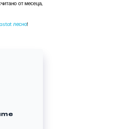
 считано от месеца,
astat лесно
!
ите