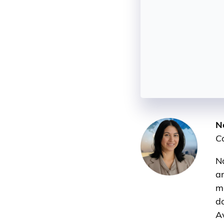
N
C
No
an
me
do
Av