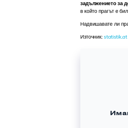
задължението за д
в който прагът е би
Надвишавате ли пр
Източник:
statistik.at
Има