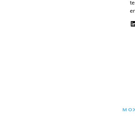
te
en
МОЖ