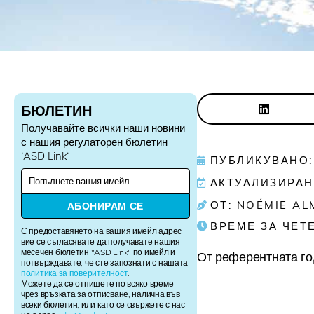
БЮЛЕТИН
Получавайте всички наши новини
с нашия регулаторен бюлетин
‘
ASD Link
‘
ПУБЛИКУВАНО: 
N
АКТУАЛИЗИРАН:
e
w
ОТ: NOÉMIE AL
АБОНИРАМ СЕ
s
ВРЕМЕ ЗА ЧЕТ
l
С предоставянето на вашия имейл адрес
e
вие се съгласявате да получавате нашия
месечен бюлетин "ASD Link" по имейл и
t
От референтната год
потвърждавате, че сте запознати с нашата
t
политика за поверителност
.
e
Можете да се отпишете по всяко време
r
чрез връзката за отписване, налична във
всеки бюлетин, или като се свържете с нас
S