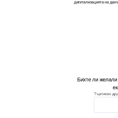
дигитализацията на дан
Бихте ли желали
ек
Търговско др