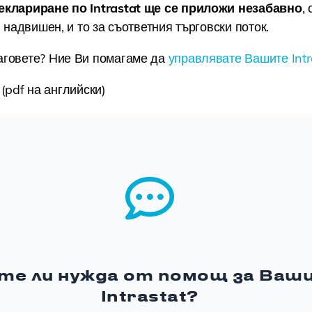
еклариране по Intrastat ще се приложи незабавно
,
л надвишен, и то за съответния търговски поток.
аговете? Ние Ви помагаме да
управлявате Вашите Intr
(pdf на английски)
те ли нужда от помощ за Ваш
Intrastat?