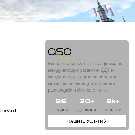
Експертна консултантска фирма по
международно развитие, ДДС и
международно данъчно облагане,
митнически операции, социални
разпоредби и бизнес стратег
26
30
+
8
k+
години
държави
клиенти
trastat
:
НАШИТЕ УСЛУГИ