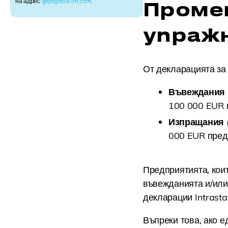
на адрес
gdpr@asd-int.com
.
Проме
i
g
n
упраж
u
p
От декларацията за
Въвеждания (
100 000 EUR 
Изпращания (
000 EUR пред
Предприятията, коит
въвежданията и/или
декларации Intrastat
Въпреки това, ако е