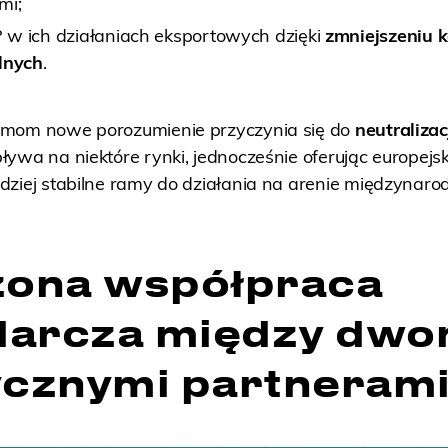
mi;
w ich działaniach eksportowych dzięki
zmniejszeniu k
lnych
.
zmom nowe porozumienie przyczynia się do
neutraliza
pływa na niektóre rynki, jednocześnie oferując europejs
dziej stabilne ramy do działania na arenie międzynaro
ona współpraca
darcza między dw
ycznymi partneram