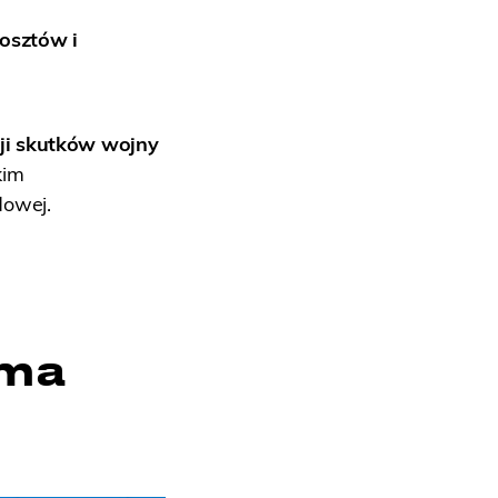
osztów i
cji skutków wojny
kim
dowej.
oma
i