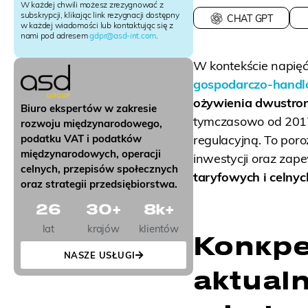
e
W każdej chwili możesz zrezygnować z
r
subskrypcji, klikając link rezygnacji dostępny
CHAT GPT
w każdej wiadomości lub kontaktując się z
S
nami pod adresem
gdpr@asd-int.com
.
i
g
W kontekście napięć
n
u
gospodarczo-hand
p
ożywienia dwustro
Biuro ekspertów w zakresie
tymczasowo od 2017 
rozwoju międzynarodowego,
regulacyjną. To por
podatku VAT i podatków
międzynarodowych, operacji
inwestycji oraz zap
celnych, przepisów społecznych
taryfowych i celnyc
oraz strategii przedsiębiorstwa.
26
30
+
8
k+
lat
krajów
klientów
Konкре
NASZE USŁUGI
aktual