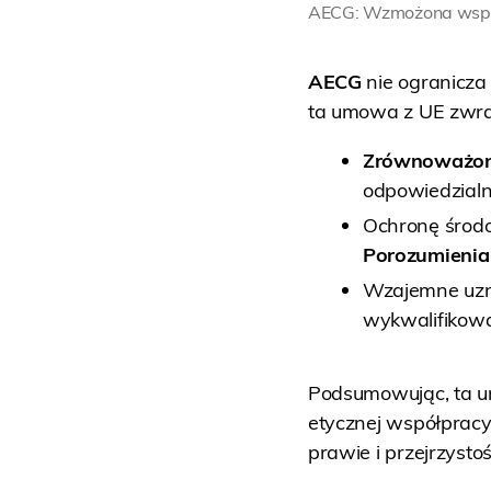
AECG: Wzmożona współ
AECG
nie ogranicza
ta umowa z UE zwra
Zrównoważon
odpowiedzialn
Ochronę środo
Porozumienia
Wzajemne uzna
wykwalifikow
Podsumowując, ta u
etycznej współprac
prawie i przejrzystoś