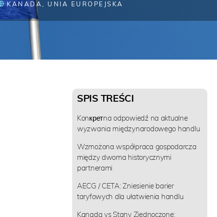
KANADA
,
UNIA EUROPEJSKA
SPIS TREŚCI
Konкретna odpowiedź na aktualne
wyzwania międzynarodowego handlu
Wzmożona współpraca gospodarcza
między dwoma historycznymi
partnerami
AECG / CETA: Zniesienie barier
taryfowych dla ułatwienia handlu
Kanada vs Stany Zjednoczone: