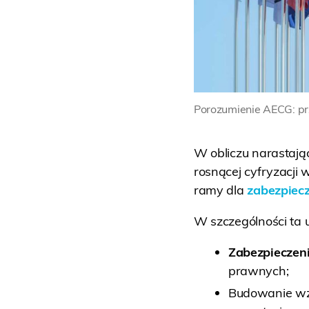
Porozumienie AECG: p
W obliczu narastają
rosnącej cyfryzacji
ramy dla
zabezpiec
W szczególności ta
Zabezpieczen
prawnych;
Budowanie wz