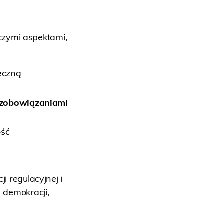
czymi aspektami,
eczną
zobowiązaniami
ość
 regulacyjnej i
demokracji,