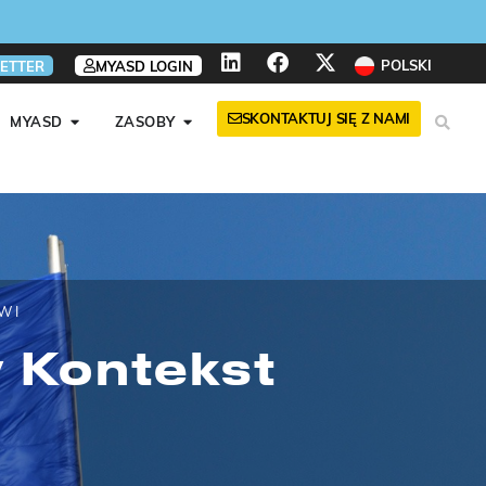
POLSKI
ETTER
MYASD LOGIN
SKONTAKTUJ SIĘ Z NAMI
MYASD
ZASOBY
WI
 Kontekst