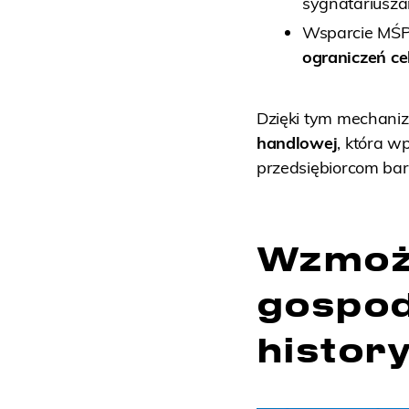
sygnatariusza
Wsparcie MŚP 
ograniczeń ce
Dzięki tym mechani
handlowej
, która w
przedsiębiorcom bar
Wzmoż
gospo
histor