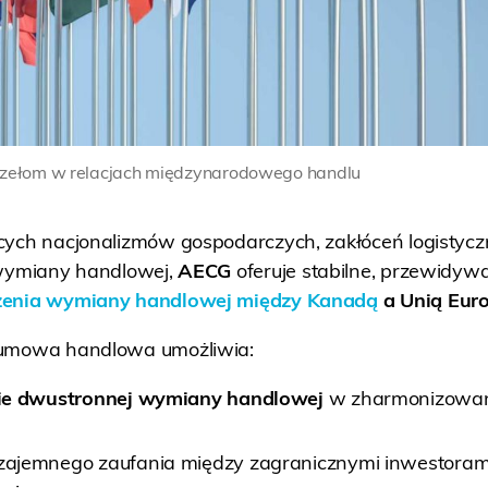
rzełom w relacjach międzynarodowego handlu
cych nacjonalizmów gospodarczych, zakłóceń logistycz
 wymiany handlowej,
AECG
oferuje stabilne, przewidywa
zenia wymiany handlowej między Kanadą
a Unią Eur
 umowa handlowa umożliwia:
ie dwustronnej wymiany handlowej
w zharmonizowa
ajemnego zaufania między zagranicznymi inwestoram