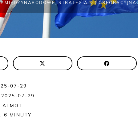
KI MIĘDZYNARODOWE
,
STRATEGIA D'KORPORACYJNA
025-07-29
 2025-07-29
E ALMOT
:
6
MINUTY