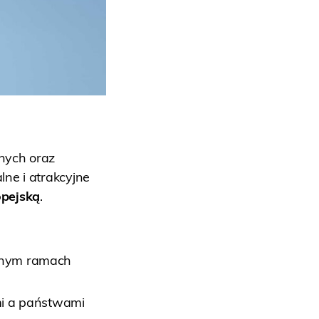
nych oraz
lne i atrakcyjne
opejską
.
nym ramach
i a państwami