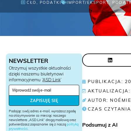
CŁO
,
PODATKI
IMPORT/EKSPORT
,
PODAT
NEWSLETTER
Otrzymuj wszystkie aktualności
dzięki naszemu biuletynowi
informacyjnemu ’
ASD Link
’
PUBLIKACJA: 2
N
AKTUALIZACJA:
e
w
AUTOR: NOÉMI
ZAPISUJĘ SIĘ
s
CZAS CZYTANIA
l
Podając swój adres e-mail, wyrażasz zgodę
e
na otrzymywanie co miesiąc naszego
newslettera „ASD Link” drogą mailową oraz
t
Podsumuj z AI
potwierdzasz zapoznanie się z naszą
polityką
t
prywatności
.