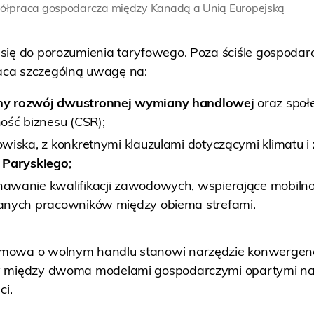
praca gospodarcza między Kanadą a Unią Europejską
 się do porozumienia taryfowego. Poza ściśle gospodar
ca szczególną uwagę na:
y rozwój dwustronnej wymiany handlowej
oraz społ
ość biznesu (CSR);
wiska, z konkretnymi klauzulami dotyczącymi klimatu i
 Paryskiego
;
wanie kwalifikacji zawodowych, wspierające mobiln
anych pracowników między obiema strefami.
mowa o wolnym handlu stanowi narzędzie konwergencji
y między dwoma modelami gospodarczymi opartymi na 
ci.