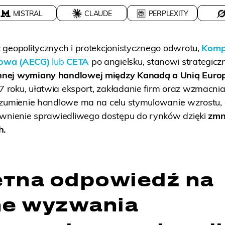
MISTRAL
CLAUDE
PERPLEXITY
 geopolitycznych i protekcjonistycznego odwrotu,
Komp
lowa
(AECG)
lub
CETA
po angielsku, stanowi strategicz
nnej wymiany handlowej między Kanadą a Unią Euro
roku, ułatwia eksport, zakładanie firm oraz wzmacni
ozumienie handlowe ma na celu stymulowanie wzrostu,
ewnienie sprawiedliwego dostępu do rynków dzięki
zmn
h.
тna odpowiedź na
ne wyzwania