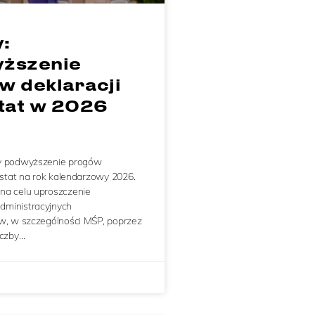
:
ższenie
w deklaracji
stat w 2026
ły podwyższenie progów
rastat na rok kalendarzowy 2026.
na celu uproszczenie
ministracyjnych
tw, w szczególności MŚP, poprzez
iczby…