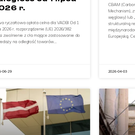
CBAM (Carbon
026 r.
Mechanism), 
węglowy) lub 
a ryczałtowa opłata celna dla VADBI Od 1
strukturalną r
ca 2026 r. rozporządzenie (UE) 2026/382
międzynarodo
si zwolnienie z cła mające zastosowanie do
Europejską. C
zedaży na odległość towarów…
6-06-29
2026-04-03