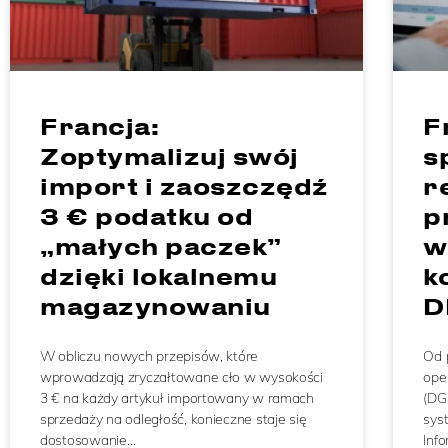
Francja:
F
Zoptymalizuj swój
s
import i zaoszczędź
r
3 € podatku od
p
„małych paczek”
w
dzięki lokalnemu
k
magazynowaniu
D
W obliczu nowych przepisów, które
Od 
wprowadzają zryczałtowane cło w wysokości
ope
3 € na każdy artykuł importowany w ramach
(DG
sprzedaży na odległość, konieczne staje się
sys
dostosowanie…
Inf