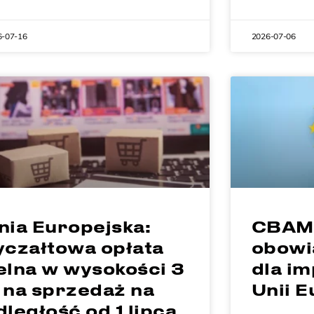
6-07-16
2026-07-06
nia Europejska:
CBAM:
yczałtowa opłata
obowi
elna w wysokości 3
dla i
 na sprzedaż na
Unii E
dległość od 1 lipca