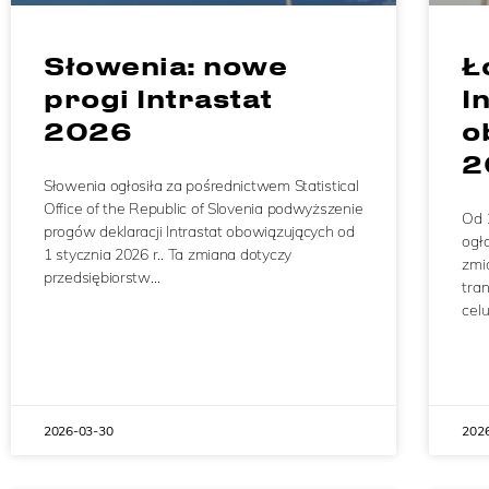
Słowenia: nowe
Ł
progi Intrastat
I
2026
o
2
Słowenia ogłosiła za pośrednictwem Statistical
Office of the Republic of Slovenia podwyższenie
Od 
progów deklaracji Intrastat obowiązujących od
ogło
1 stycznia 2026 r.. Ta zmiana dotyczy
zmi
przedsiębiorstw…
tra
cel
2026-03-30
202