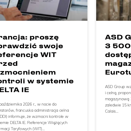
rancja: proszę
ASD G
prawdzić swoje
3 500
eferencje WIT
dostę
rzed
magaz
zmocnieniem
Eurot
ontroli w systemie
ASD Group wzm
ELTA IE
i celną, propo
magazynową 3 
października 2026 r., w nocie do
zaledwie 15 k
ratorów, francuska administracja celna
Calais…
DDI) informuje, że wzmocni kontrole w
temie DELTA IE. Referencje Wiążących
ormacji Taryfowych (WIT)…