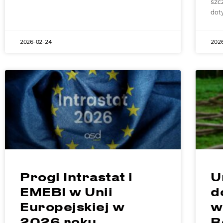
szcz
dot
2026-02-24
202
Progi Intrastat i
U
EMEBI w Unii
d
Europejskiej w
w
2026 roku
R