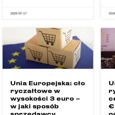
2026-07-17
202
Unia Europejska: cło
U
ryczałtowe w
r
wysokości 3 euro –
c
w jaki sposób
€
sprzedawcy
o