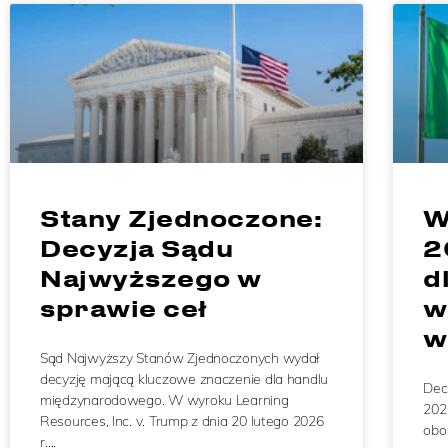
Stany Zjednoczone:
W
Decyzja Sądu
2
Najwyższego w
d
sprawie ceł
w
w
Sąd Najwyższy Stanów Zjednoczonych wydał
decyzję mającą kluczowe znaczenie dla handlu
Dec
międzynarodowego. W wyroku Learning
202
Resources, Inc. v. Trump z dnia 20 lutego 2026
obo
r….