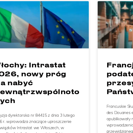
łochy: Intrastat
Francj
026, nowy próg
podat
la nabyć
przesy
ewnątrzwspólnoto
Państ
ych
Francuskie Słu
des Douanes et
yzja dyrektorska nr 84415 z dnia 3 lutego
opublikowały 
6 r. wprowadza znaczące uproszczenie
wprowadzenia 
wiązków Intrastat we Włoszech, w
przewidzianeg