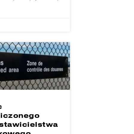
c
iczonego
stawicielstwa
kowego