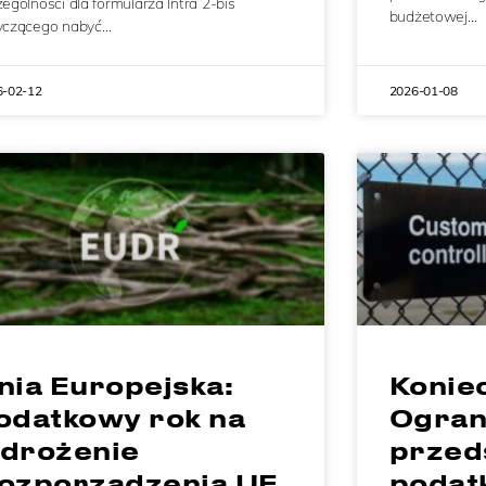
ególności dla formularza Intra 2-bis
budżetowej…
yczącego nabyć…
6-02-12
2026-01-08
nia Europejska:
Konie
odatkowy rok na
Ogran
drożenie
przed
ozporządzenia UE
podat