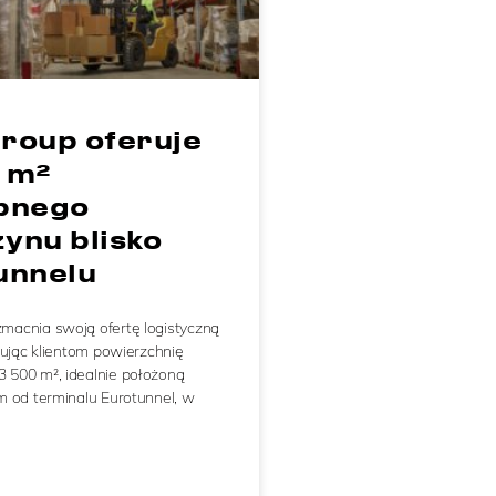
roup oferuje
 m²
pnego
ynu blisko
unnelu
acnia swoją ofertę logistyczną
nując klientom powierzchnię
500 m², idealnie położoną
m od terminalu Eurotunnel, w