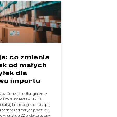
a: co zmienia
ek od małych
łek dla
wa importu
żby Celne (Direction générale
 Droits indirects – DGGDI)
notatkę informacyjną dotyczącą
podatku od małych przesyłek,
o w artykule 22 projektu ustawy