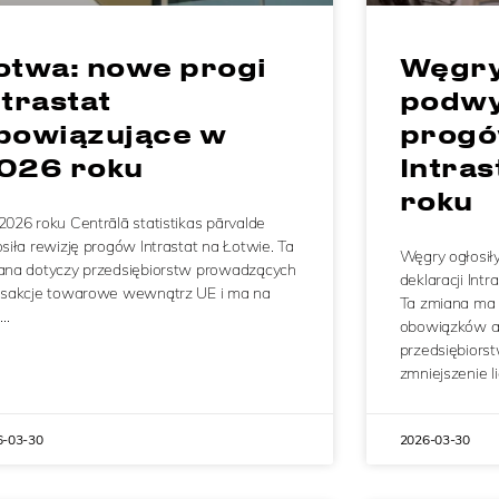
otwa: nowe progi
Węgry
ntrastat
podwy
bowiązujące w
progó
026 roku
Intra
roku
2026 roku Centrālā statistikas pārvalde
siła rewizję progów Intrastat na Łotwie. Ta
Węgry ogłosi
ana dotyczy przedsiębiorstw prowadzących
deklaracji Int
nsakcje towarowe wewnątrz UE i ma na
Ta zmiana ma 
u…
obowiązków ad
przedsiębiors
zmniejszenie l
6-03-30
2026-03-30