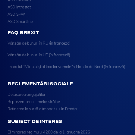
ASD Intrastat
ASD SPW
ASD Smartline
FAQ BREXIT
Vânzări de bunuri în RU (în franceză)
Vânzări de bunuri în UE (în franceză)
Impactul TVA-ului și al taxelor vamale în Irlanda de Nord (în franceză)
REGLEMENTĂRI SOCIALE
Detașarea angajaților
Reprezentarea firmelor străine
Reținerea la sursă a impozitului în Franța
SUBIECT DE INTERES
Eliminarea regimului 4200 de la 1 ianuarie 2026