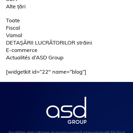
Alte țări
Toate
Fiscal
Vamal
DETAȘĂRII LUCRĂTORILOR străini
E-commerce
Actualités d’ASD Group
[widgetkit id=”22″ name=”blog”]
Facilităm dezvoltarea dumneavoastră internațională făcând