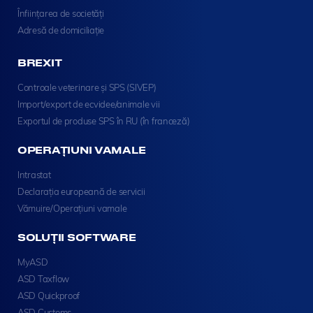
Înființarea de societăți
Adresă de domiciliație
BREXIT
Controale veterinare și SPS (SIVEP)
Import/export de ecvidee/animale vii
Exportul de produse SPS în RU (în franceză)
OPERAȚIUNI VAMALE
Intrastat
Declarația europeană de servicii
Vămuire/Operațiuni vamale
SOLUȚII SOFTWARE
MyASD
ASD Taxflow
ASD Quickproof
ASD Customs