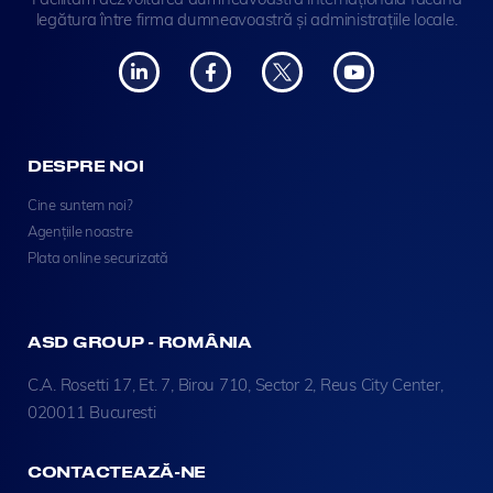
legătura între firma dumneavoastră și administrațiile locale.
DESPRE NOI
Cine suntem noi?
Agențiile noastre
Plata online securizată
ASD GROUP - ROMÂNIA
C.A. Rosetti 17, Et. 7, Birou 710, Sector 2, Reus City Center,
020011 Bucuresti
CONTACTEAZĂ-NE