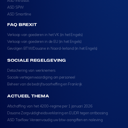
ASD Intrastat
ASD SPW
ASD Smartline
FAQ BREXIT
Verkoop van goederen in het VK (in het Engels)
Verkoop van goederen in de EU (in het Engels)
Gevolgen BTW/Douane in Noord-Ierland (in het Engels)
SOCIALE REGELGEVING
Detachering van werknemers
Sociale vertegenwoordiging om personeel
Beheer van de bedrijfsvoorheffing en Frankrijk
ACTUEEL THEMA
Afschaffing van het 4200-regime per 1 januari 2026
Douane Zorgvuldigheidsverklaring en EUDR tegen ontbossing
ASD Taxflow: Vereenvoudig uw btw-aangiften en naleving