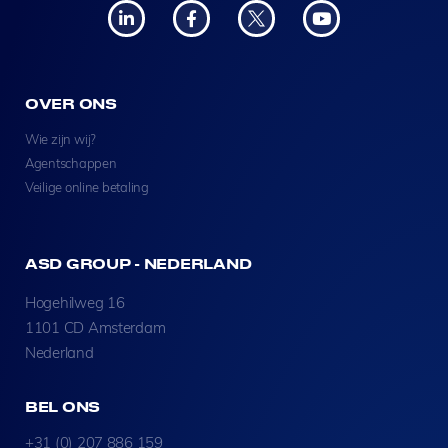
OVER ONS
Wie zijn wij?
Agentschappen
Veilige online betaling
ASD GROUP - NEDERLAND
Hogehilweg 16
1101 CD Amsterdam
Nederland
BEL ONS
+31 (0) 207 886 159