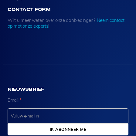
CONTACT FORM
Wilt u meer weten over onze aanbiedingen?
Neem contact
op met onze experts
!
NIEUWSBRIEF
N
Email
*
e
w
s
l
e
IK ABONNEER ME
t