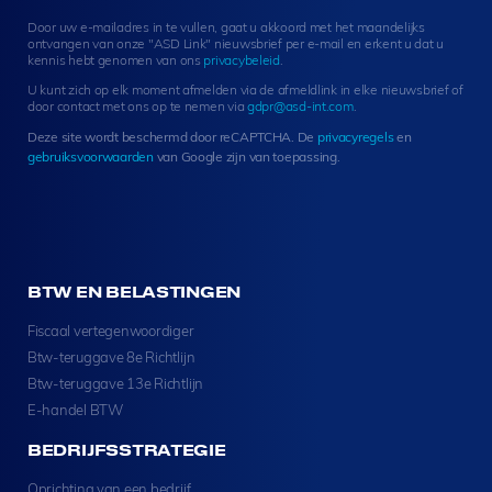
t
Door uw e-mailadres in te vullen, gaat u akkoord met het maandelijks
e
ontvangen van onze "ASD Link" nieuwsbrief per e-mail en erkent u dat u
r
kennis hebt genomen van ons
privacybeleid
.
S
U kunt zich op elk moment afmelden via de afmeldlink in elke nieuwsbrief of
i
door contact met ons op te nemen via
gdpr@asd-int.com
.
g
Deze site wordt beschermd door reCAPTCHA. De
privacyregels
en
n
gebruiksvoorwaarden
van Google zijn van toepassing.
u
p
BTW EN BELASTINGEN
Fiscaal vertegenwoordiger
Btw-teruggave 8e Richtlijn
Btw-teruggave 13e Richtlijn
E-handel BTW
BEDRIJFSSTRATEGIE
Oprichting van een bedrijf