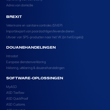
Adres van domicilie
BREXIT
Veterinaire en sanitaire controles (SIVEP)
Import/export van paardachtigen/levende dieren
Uitvoer van SPS-producten naar het VK ((in het Engels))
DOUANEHANDELINGEN
Intrastat
Europese dienstenverklaring
Inklaring, uitklaring & douanehandelingen
SOFTWARE-OPLOSSINGEN
MyASD
ASD Taxflow
ASD QuickProof
ASD Customs