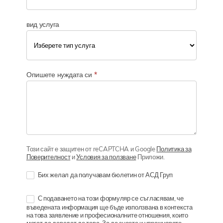
вид услуга
Опишете нуждата си
*
Този сайт е защитен от reCAPTCHA и Google
Политика за
Поверителност
и
Условия за ползване
Приложи.
Бих желал да получавам бюлетин от АСД Груп
С подаването на този формуляр се съгласявам, че
въведената информация ще бъде използвана в контекста
на това заявление и професионалните отношения, които