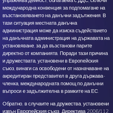
упражнява дейност, облагаема с ДДС, сключи
международна конвенция за подпомагане на
възстановяването на данъчни задължения. В
тази ситуация местната данъчна
администрация може да изиска съдействието
на данъчната администрация на държавата на
установяване, за да възстанови парите
директно от компанията. Поради тази причина
и дружествата, установени в Европейския
съюз, винаги са освободени от назначаване на
акредитиран представител в друга държава-
членка, международната помощ по данъчни
въпроси е задължителна в рамките на ЕС.
Обратно, в случаите на дружества, установени
извън Европейския съюз, Директива 2006/112