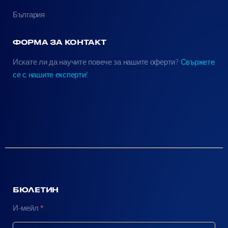
България
ФОРМА ЗА КОНТАКТ
Искате ли да научите повече за нашите оферти?
Свържете
се с нашите експерти
!
БЮЛЕТИН
N
И-мейл
*
e
w