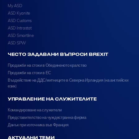
My ASD
ASD Kyanite
ASD Customs
ASD Intrastat
ASD Smartline
ASD SPW
ЧЕСТО ЗАДАВАНИ ВЪПРОСИ BREXIT
Продажби на стоки в Обединеното кралство
Продажби на стоки в ЕС
Въздействие на ДДС/митниците в Северна Ирландия (на английски
език)
УПРАВЛЕНИЕ НА СЛУЖИТЕЛИТЕ
Командироване на служители
Представителство на чуждестранна фирма
Данък при източника във Франция
АКТУАЛНИ ТЕМИ