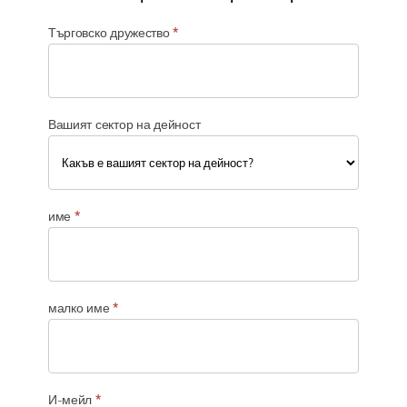
Търговско дружество
*
Вашият сектор на дейност
В
а
име
*
ш
и
я
т
с
малко име
*
е
к
т
о
р
И-мейл
*