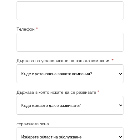
н
а
д
е
й
Телефон
*
н
о
с
т
Държава на установяване на вашата компания
*
Държава в която искате да се развивате
*
сервизната зона