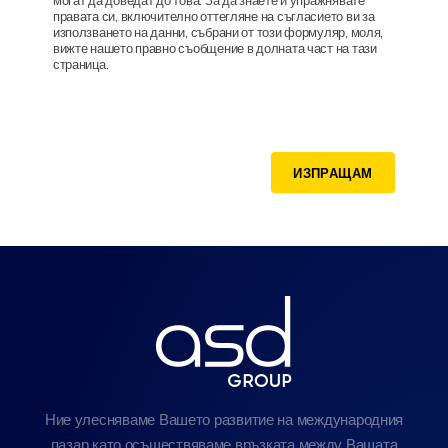
могат да доведат до това. За да знаете и упражнявате
правата си, включително оттегляне на съгласието ви за
използването на данни, събрани от този формуляр, моля,
вижте нашето правно съобщение в долната част на тази
страница.
ИЗПРАЩАМ
Ние улесняваме Вашето развитие на международния
пазар като осъществяваме връзката между Вашата