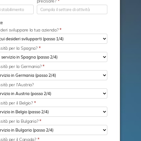
precisare?
*
ze
deri sviluppare la tua azienda?
*
ssità per la Spagna?
*
ssità per la Germania?
*
sità per l'Austria?
sità per il Belgio?
*
sità per la Bulgaria?
*
ssità per il Canada?
*