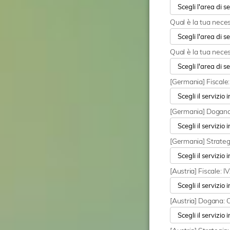
Qual è la tua neces
Qual è la tua neces
[Germania] Fiscale
[Germania] Dogana
[Germania] Strateg
[Austria] Fiscale:
[Austria] Dogana: 