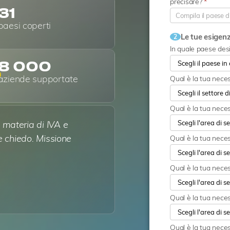
precisare?
*
31
paesi coperti
Le tue esigen
2
In quale paese desi
8 000
aziende supportate
Qual è la tua nece
Qual è la tua nece
materia di IVA e
e chiedo. Missione
Qual è la tua neces
Qual è la tua neces
Qual è la tua neces
Qual è la tua nece