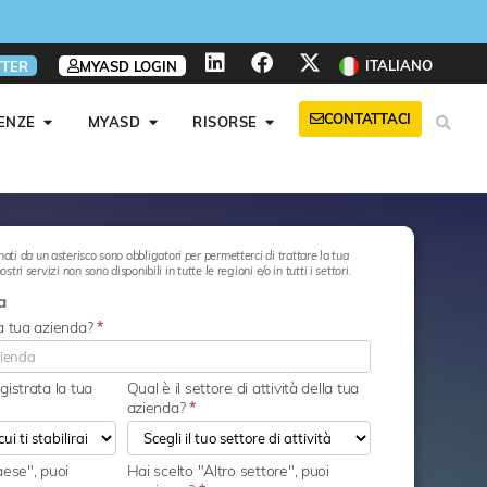
ITALIANO
TER
MYASD LOGIN
CONTATTACI
ENZE
MYASD
RISORSE
ati da un asterisco sono obbligatori per permetterci di trattare la tua
ostri servizi non sono disponibili in tutte le regioni e/o in tutti i settori.
a
la tua azienda?
*
gistrata la tua
Qual è il settore di attività della tua
azienda?
*
aese", puoi
Hai scelto "Altro settore", puoi