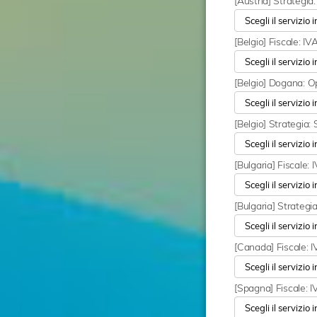
[Austria] Strategia
[Belgio] Fiscale: 
[Belgio] Dogana: O
[Belgio] Strategia:
[Bulgaria] Fiscale
[Bulgaria] Strategi
[Canada] Fiscale: 
[Spagna] Fiscale: 