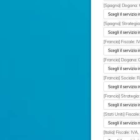
[Spagna] Dogana: 
[Spagna] Strategia
[Francia] Fiscale:
[Francia] Dogana: 
[Francia] Sociale:
[Francia] Strategia
[Stati Uniti] Fisca
[Italia] Fiscale: I