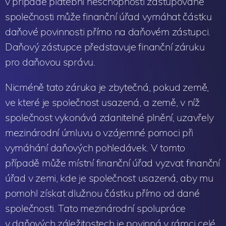
v případě platební neschopnosti zastupované
společnosti může finanční úřad vymáhat částku
daňové povinnosti přímo na daňovém zástupci.
Daňový zástupce představuje finanční záruku
pro daňovou správu.
Nicméně tato záruka je zbytečná, pokud země,
ve které je společnost usazená, a země, v níž
společnost vykonává zdanitelné plnění, uzavřely
mezinárodní úmluvu o vzájemné pomoci při
vymáhání daňových pohledávek. V tomto
případě může místní finanční úřad vyzvat finanční
úřad v zemi, kde je společnost usazená, aby mu
pomohl získat dlužnou částku přímo od dané
společnosti. Tato mezinárodní spolupráce
v daňových záležitostech je povinná v rámci celé