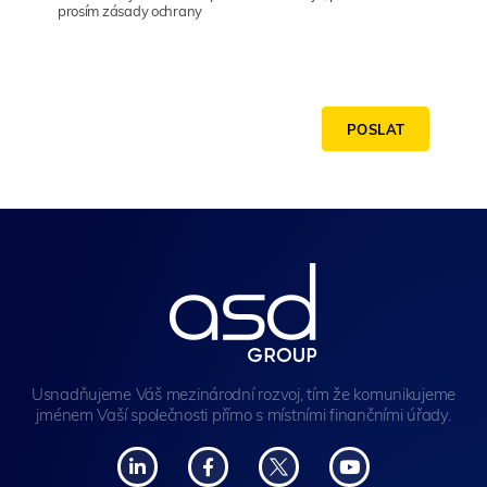
prosím zásady ochrany
POSLAT
Usnadňujeme Váš mezinárodní rozvoj, tím že komunikujeme
jménem Vaší společnosti přímo s místními finančními úřady.