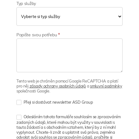
Typ služby
Popište svou potřebu
*
Tento web je chráněn pomocí Google ReCAPTCHA a platí
pro něj
zásady ochrany osobních údajů
a
smluvní podmínky
společnosti Google.
Přeji si dostávat newsletter ASD Group
Odesláním tohoto formuláře souhlasím se zpracováním
zadaných údajů, které mohou být využity v souvislosti s
touto žádostí a s obchodním vztahem, který by z ní mohl
vyplynout. Chcete-li znát a uplatnit svá práva, zejména
odvolat svůj souhlas se zpracováním údajů, pročtěte si