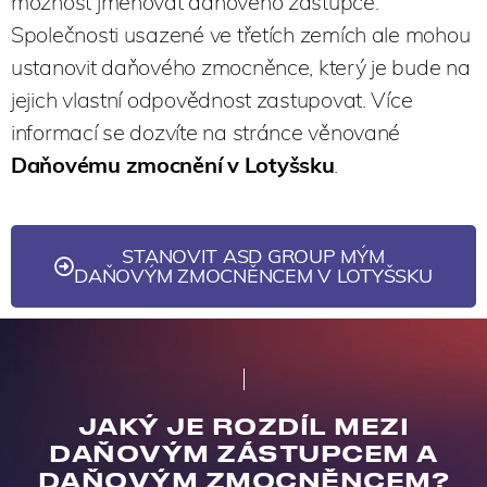
možnost jmenovat daňového zástupce.
Společnosti usazené ve třetích zemích ale mohou
ustanovit daňového zmocněnce, který je bude na
jejich vlastní odpovědnost zastupovat. Více
informací se dozvíte na stránce věnované
Daňovému zmocnění v Lotyšsku
.
STANOVIT ASD GROUP MÝM
DAŇOVÝM ZMOCNĚNCEM V LOTYŠSKU
JAKÝ JE ROZDÍL MEZI
DAŇOVÝM ZÁSTUPCEM A
DAŇOVÝM ZMOCNĚNCEM?