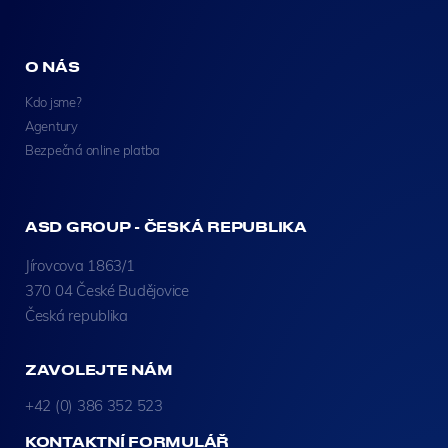
O NÁS
Kdo jsme?
Agentury
Bezpečná online platba
ASD GROUP - ČESKÁ REPUBLIKA
Jírovcova 1863/1
370 04 České Budějovice
Česká republika
ZAVOLEJTE NÁM
+42 (0) 386 352 523
KONTAKTNÍ FORMULÁŘ