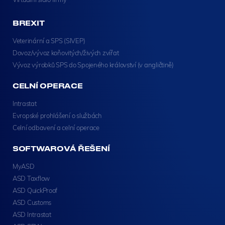
BREXIT
Veterinární a SPS (SIVEP)
Dovoz/vývoz koňovitých/živých zvířat
Vývoz výrobků SPS do Spojeného království (v angličtině)
CELNÍ OPERACE
Intrastat
Evropské prohlášení o službách
Celní odbavení a celní operace
SOFTWAROVÁ ŘEŠENÍ
MyASD
ASD Taxflow
ASD QuickProof
ASD Customs
ASD Intrastat