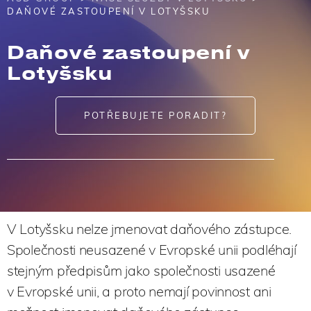
DAŇOVÉ ZASTOUPENÍ V LOTYŠSKU
Daňové zastoupení v
Lotyšsku
POTŘEBUJETE PORADIT?
V Lotyšsku nelze jmenovat daňového zástupce.
Společnosti neusazené v Evropské unii podléhají
stejným předpisům jako společnosti usazené
v Evropské unii, a proto nemají povinnost ani