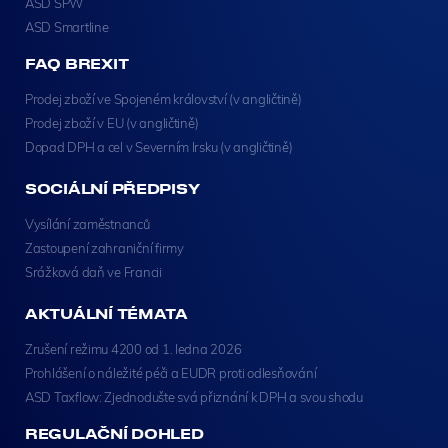
ASD SPW
ASD Smartline
FAQ BREXIT
Prodej zboží ve Spojeném království (v angličtině)
Prodej zboží v EU (v angličtině)
Dopad DPH a cel v Severním Irsku (v angličtině)
SOCIÁLNÍ PŘEDPISY
Vysílání zaměstnanců
Zastoupení zahraniční firmy
Srážková daň ve Francii
AKTUÁLNÍ TÉMATA
Zrušení režimu 4200 od 1. ledna 2026
Prohlášení o náležité péči a EUDR proti odlesňování
ASD Taxflow: Zjednodušte svá přiznání k DPH a svou shodu
REGULAČNÍ DOHLED