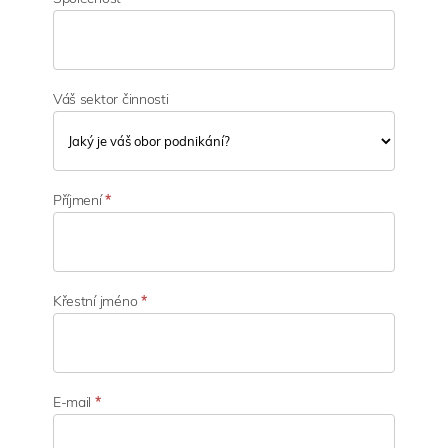
Váš sektor činnosti
V
á
Příjmení
*
š
s
e
k
t
Křestní jméno
*
o
r
č
i
n
E-mail
*
n
o