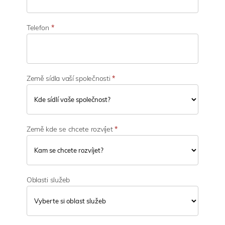
s
t
i
Telefon
*
Země sídla vaší společnosti
*
Země kde se chcete rozvíjet
*
Oblasti služeb