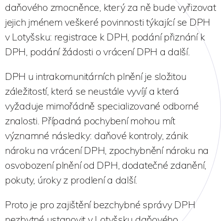
daňového zmocněnce, který za ně bude vyřizovat
jejich jménem veškeré povinnosti týkající se DPH
v Lotyšsku: registrace k DPH, podání přiznání k
DPH, podání žádosti o vrácení DPH a další.
DPH u intrakomunitárních plnění je složitou
záležitostí, která se neustále vyvíjí a která
vyžaduje mimořádně specializované odborné
znalosti. Případná pochybení mohou mít
významné následky: daňové kontroly, zánik
nároku na vrácení DPH, zpochybnění nároku na
osvobození plnění od DPH, dodatečné zdanění,
pokuty, úroky z prodlení a další.
Proto je pro zajištění bezchybné správy DPH
nezbytné ustanovit v Lotyšsku daňového