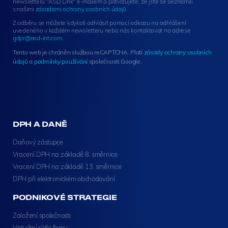
newsletteru "ASD Link" e-mailem a potvrzujete, že jste se seznámili
r
s našimi
zásadami ochrany osobních údajů
.
S
Z odběru se můžete kdykoli odhlásit pomocí odkazu na odhlášení
i
uvedeného v každém newsletteru nebo nás kontaktovat na adrese
g
gdpr@asd-int.com
.
n
Tento web je chráněn službou reCAPTCHA. Platí
zásady ochrany osobních
u
údajů
a
podmínky používání
společnosti Google.
p
DPH A DANĚ
Daňový zástupce
Vracení DPH na základě 8. směrnice
Vracení DPH na základě 13. směrnice
DPH při elektronickém obchodování
PODNIKOVÉ STRATEGIE
Založení společnosti
Virtuální sídlo firmy