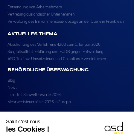
Entsendung von Arbeitnehmern
Vertretung ausländischer Unternehmen
Verwaltung des Einkommensteuerabzugs an der Quelle in Frankreich
AKTUELLES THEMA
Abschaffung des Verfahrens 4200 zum 1. Januar 2026
Sorgfaltspflicht-Erklärung und EUDR gegen Entwaldung
ASD Taxflow: Umsatzsteuer und Compliance vereinfachen
BEHÖRDLICHE ÜBERWACHUNG
Blog
News
Intrastat-Schwellenwerte 2026
Mehrwertsteuersätze 2026 in Europa
Salut c'est nous...
les Cookies !