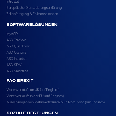
Intrastat
Europäische Dienstleistungserklärung
Zollabfertigung & Zolltransaktionen
SOFTWARELÖSUNGEN
MyASD
ASD Taxflow
ASD QuickProof
ASD Customs
ASD Intrastat
ASD SPW
ASD Smartline
FAQ BREXIT
Warenverkäufe an UK (auf Englisch)
Warenverkäufe in der EU (auf Englisch)
Auswirkungen von Mehrwertsteuer/Zoll in Nordirland (auf Englisch)
SOZIALE REGELUNGEN