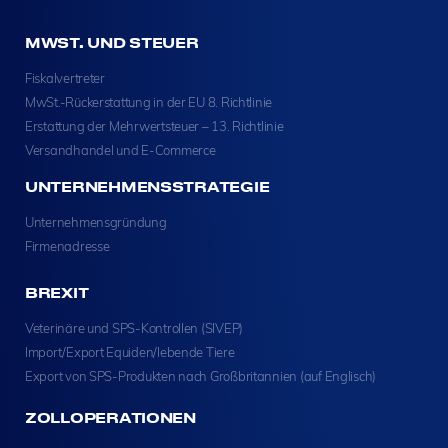
MWST. UND STEUER
Fiskalvertreter
MwSt.-Rückerstattung in der EU 8. Richtlinie
Erstattung der Mehrwertsteuer – 13. Richtlinie
Versandhandel und E-Commerce
UNTERNEHMENSSTRATEGIE
Unternehmensgründung
Firmenadresse
BREXIT
Veterinäre und SPS-Kontrollen (SIVEP)
Import/Export Equiden/lebende Tiere
Export von SPS-Produkten nach Großbritannien (auf Englisch)
ZOLLOPERATIONEN