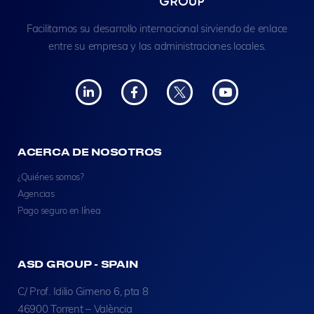
Facilitamos su desarrollo internacional sirviendo de enlace
entre su empresa y las administraciones locales.
ACERCA DE NOSOTROS
¿Quiénes somos?
Agencias
Pago seguro en línea
ASD GROUP - SPAIN
C/ Prof. Idilio Gimeno 6, pta 8
46900 Torrent – València