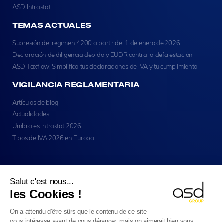
ASD Intrastat
TEMAS ACTUALES
Supresión del régimen 4200 a partir del 1 de enero de 2026
Declaración de diligencia debida y EUDR contra la deforestación
ASD Taxflow: Simplifica tus declaraciones de IVA y tu cumplimiento
VIGILANCIA REGLAMENTARIA
Artículos de blog
Actualidades
Umbrales Intrastat 2026
Tipos de IVA 2026 en Europa
Salut c'est nous...
les Cookies !
Copyright © ASD Group 2026 - Todos Los Derechos
On a attendu d'être sûrs que le contenu de ce site
Reservados
vous intéresse avant de vous déranger, mais on aimerait bien vous