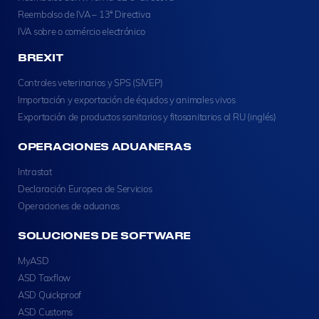
Reembolso de IVA – 13ª Directiva
IVA sobre o comércio electrónico
BREXIT
Controles veterinarios y SPS (SIVEP)
Importación y exportación de équidos y animales vivos
Exportación de productos sanitarios y fitosanitarios al RU (inglés)
OPERACIONES ADUANERAS
Intrastat
Declaración Europea de Servicios
Operaciones de aduanas
SOLUCIONES DE SOFTWARE
MyASD
ASD Taxflow
ASD Quickproof
ASD Customs