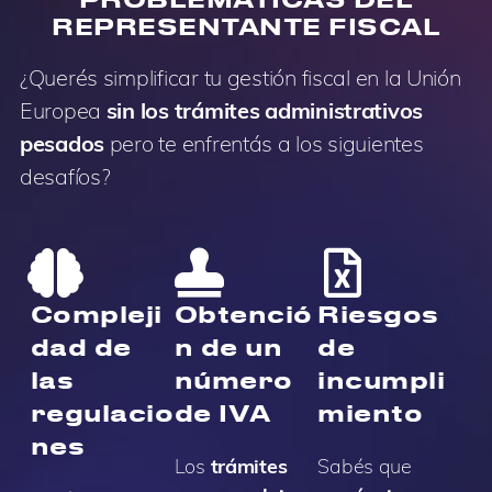
REPRESENTANTE FISCAL
¿Querés simplificar tu gestión fiscal en la Unión
Europea
sin los trámites administrativos
pesados
pero te enfrentás a los siguientes
desafíos?
Compleji
Obtenció
Riesgos
dad de
n de un
de
las
número
incumpli
regulacio
de IVA
miento
nes
Los
trámites
Sabés que