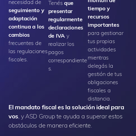
montón de
necesidad de
Tenés
que
tiempo y
seguimiento y
presentar
recursos
adaptación
regularmente
importantes
continua a los
declaraciones
para gestionar
cambios
de IVA
y
tus propias
frecuentes de
realizar los
actividades
las regulaciones
pagos
mientras
fiscales.
correspondiente
delegás la
s.
gestión de tus
obligaciones
fiscales a
distancia.
El mandato fiscal es la solución ideal para
vos
, y ASD Group te ayuda a superar estos
obstáculos de manera eficiente.