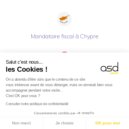
Mandataire fiscal à Chypre
Salut c'est nous...
les Cookies !
Mandataire fiscal en Croatie
On a attendu d'être sûrs que le contenu de ce site
vous intéresse avant de vous déranger, mais on aimerait bien vous
accompagner pendant votre visite...
C'est OK pour vous ?
Consulter notre politique de confidentialité
Consentements certifiés par
Mandataire fiscal au Danemark
E-Reporting en Francia a partir del 01/09/2026
: ¡Si
Non merci
Je choisis
OK pour moi
tu empresa es extranjera, preparate!
Más información