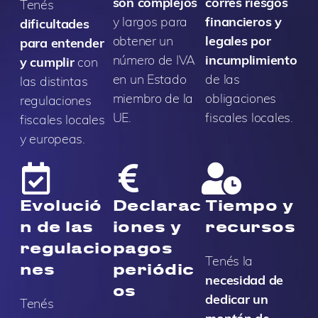
son complejos
corrés riesgos
Tenés
y largos para
financieros y
dificultades
obtener un
legales por
para entender
número de IVA
incumplimiento
y cumplir
con
en un Estado
de las
las distintas
miembro de la
obligaciones
regulaciones
UE.
fiscales locales.
fiscales locales
y europeas.
Evolució
Declarac
Tiempo y
n de las
iones y
recursos
regulacio
pagos
Tenés la
nes
periódic
necesidad de
os
dedicar un
Tenés