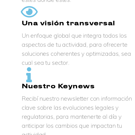
Una visión transversal
Un enfoque global que integra todos los
aspectos de tu actividad, para ofrecerte
soluciones coherentes y optimizadas, sea
cual sea tu sector.
Nuestro Keynews
Recibí nuestro newsletter con información
clave sobre las evoluciones legales y
regulatorias, para mantenerte al día y
anticipar los cambios que impactan tu
actividad.