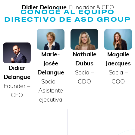
Didier Delangue
, Fundador & CEO
CONOCÉ AL EQUIPO
DIRECTIVO DE ASD GROUP
Marie-
Nathalie
Magalie
Josée
Dubus
Jaecques
Didier
Delangue
Socia –
Socia –
Delangue
Socia –
CDO
COO
Founder –
Asistente
CEO
ejecutiva