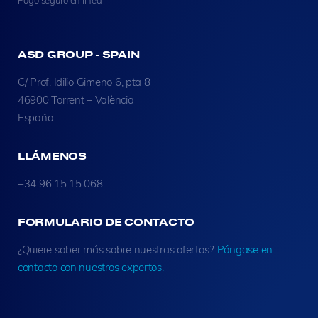
Pago seguro en línea
ASD GROUP - SPAIN
C/ Prof. Idilio Gimeno 6, pta 8
46900 Torrent – València
España
LLÁMENOS
+34 96 15 15 068
FORMULARIO DE CONTACTO
¿Quiere saber más sobre nuestras ofertas?
Póngase en
contacto con nuestros expertos.