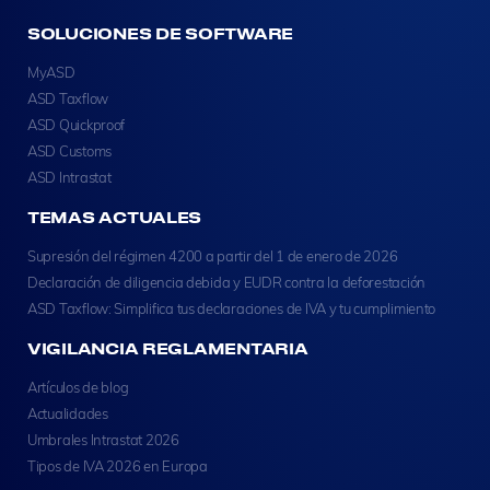
SOLUCIONES DE SOFTWARE
MyASD
ASD Taxflow
ASD Quickproof
ASD Customs
ASD Intrastat
TEMAS ACTUALES
Supresión del régimen 4200 a partir del 1 de enero de 2026
Declaración de diligencia debida y EUDR contra la deforestación
ASD Taxflow: Simplifica tus declaraciones de IVA y tu cumplimiento
VIGILANCIA REGLAMENTARIA
Artículos de blog
Actualidades
Umbrales Intrastat 2026
Tipos de IVA 2026 en Europa