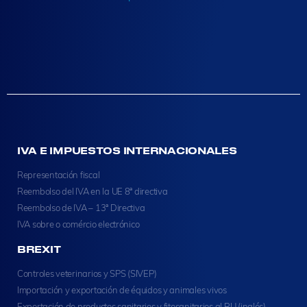
IVA E IMPUESTOS INTERNACIONALES
Representación fiscal
Reembolso del IVA en la UE 8ª directiva
Reembolso de IVA – 13ª Directiva
IVA sobre o comércio electrónico
BREXIT
Controles veterinarios y SPS (SIVEP)
Importación y exportación de équidos y animales vivos
Exportación de productos sanitarios y fitosanitarios al RU (inglés)