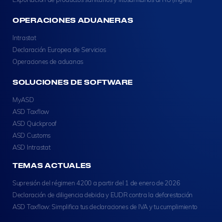
OPERACIONES ADUANERAS
Intrastat
Declaración Europea de Servicios
Operaciones de aduanas
SOLUCIONES DE SOFTWARE
MyASD
ASD Taxflow
ASD Quickproof
ASD Customs
ASD Intrastat
TEMAS ACTUALES
Supresión del régimen 4200 a partir del 1 de enero de 2026
Declaración de diligencia debida y EUDR contra la deforestación
ASD Taxflow: Simplifica tus declaraciones de IVA y tu cumplimiento