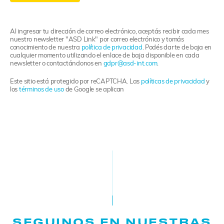
g
n
u
Al ingresar tu dirección de correo electrónico, aceptás recibir cada mes
p
nuestro newsletter "ASD Link" por correo electrónico y tomás
conocimiento de nuestra
política de privacidad
. Podés darte de baja en
cualquier momento utilizando el enlace de baja disponible en cada
newsletter o contactándonos en
gdpr@asd-int.com
.
Este sitio está protegido por reCAPTCHA. Las
políticas de privacidad
y
los
términos de uso
de Google se aplican
SEGUINOS EN NUESTRAS