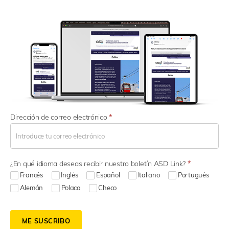
N
Dirección de correo electrónico
*
e
w
s
l
¿En qué idioma deseas recibir nuestro boletín ASD Link?
*
e
t
Francés
Inglés
Español
Italiano
Portugués
t
Alemán
Polaco
Checo
e
r
S
ME SUSCRIBO
i