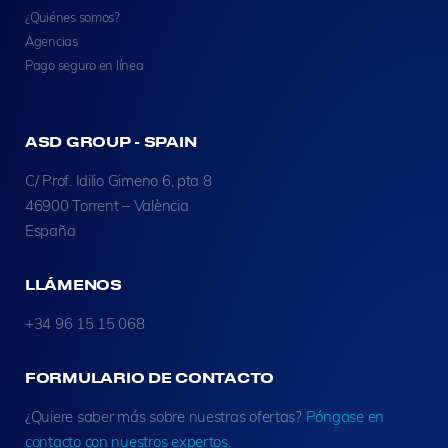
¿Quiénes somos?
Agencias
Pago seguro en línea
ASD GROUP - SPAIN
C/ Prof. Idilio Gimeno 6, pta 8
46900 Torrent – València
España
LLÁMENOS
+34 96 15 15 068
FORMULARIO DE CONTACTO
¿Quiere saber más sobre nuestras ofertas?
Póngase en
contacto con nuestros expertos.