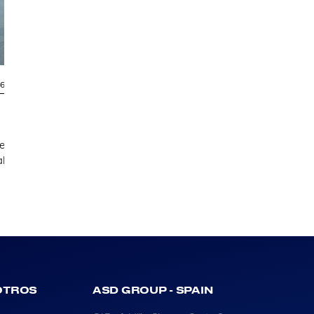
26
e
l
OTROS
ASD GROUP - SPAIN