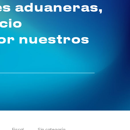
es aduaneras,
cio
por nuestros
Fiscal
Sin categoría