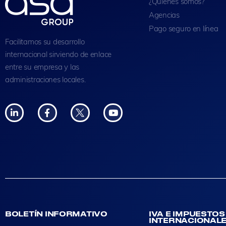
¿Quiénes somos?
Agencias
Pago seguro en línea
Facilitamos su desarrollo
internacional sirviendo de enlace
entre su empresa y las
administraciones locales.
BOLETÍN INFORMATIVO
IVA E IMPUESTOS
INTERNACIONAL