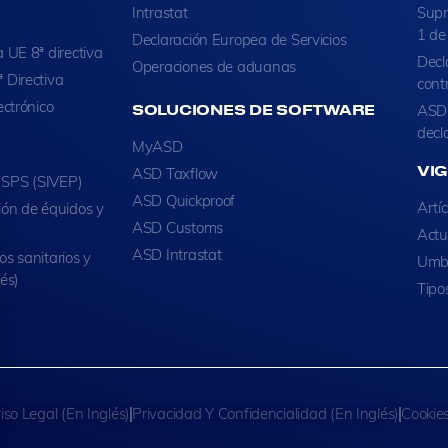
Intrastat
Supr
1 de
Declaración Europea de Servicios
 UE 8ª directiva
Decl
Operaciones de aduanas
 Directiva
cont
ectrónico
SOLUCIONES DE SOFTWARE
ASD 
decl
MyASD
VI
ASD Taxflow
y SPS (SIVEP)
ASD Quickproof
Artí
ión de équidos y
ASD Customs
Actu
ASD Intrastat
s sanitarios y
Umbr
lés)
Tipo
iso Legal (en Inglés)
Privacidad Y Confidencialidad (en Inglés)
Cookies