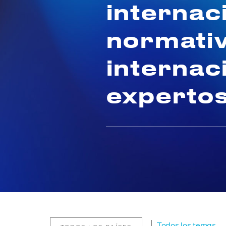
internac
normativ
internac
experto
Todos los temas