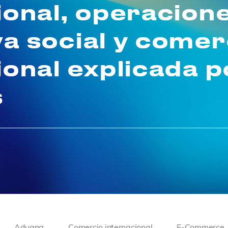
ional, operacion
a social y comer
ional explicada 
s
Aduana
Comercio internacional
E-Commerce