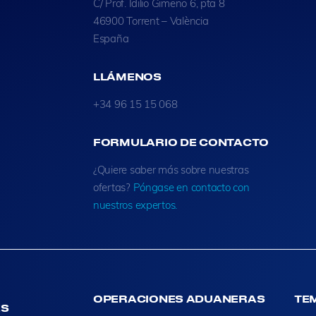
C/ Prof. Idilio Gimeno 6, pta 8
46900 Torrent – València
España
LLÁMENOS
+34 96 15 15 068
FORMULARIO DE CONTACTO
¿Quiere saber más sobre nuestras
ofertas?
Póngase en contacto con
nuestros expertos.
OPERACIONES ADUANERAS
TE
ES