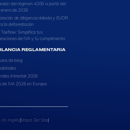
esión del régimen 4200 a partir del
 enero de 2026
aración de diligencia debida y EUDR
ra la deforestación
Taxflow: Simplifica tus
araciones de IVA y tu cumplimiento
GILANCIA REGLAMENTARIA
culos de blog
alidades
ales Intrastat 2026
s de IVA 2026 en Europa
 (in Inglés)
Mapa Del Sitio