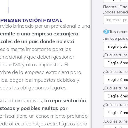
Elegiste "Otro
¿podés especi
EPRESENTACIÓN FISCAL
ervicio brindado por un profesional o una
Tus nece
2
permite a una empresa extranjera
¿En qué país 
scales de un país donde no está
specialmente importante para las
¿Cuál es tu n
ernacional y que deben gestionar
a de IVA y otros impuestos. El
ombre de la empresa extranjera para
¿Cuál es tu n
ales, pagar los impuestos debidos y
odas las obligaciones legales.
¿Cuál es tu n
sos administrativos,
la representación
¿Cuál es tu n
ostosos y posibles multas por
te fiscal tiene un conocimiento profundo
¿Cuál es tu n
uede ofrecer consejos estratégicos para