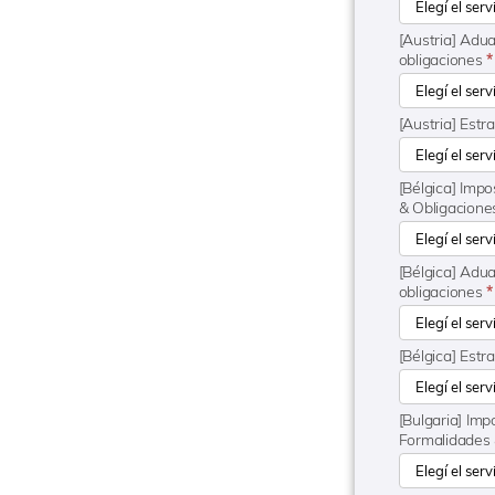
[Austria] Adu
obligaciones
*
[Austria] Estr
[Bélgica] Impo
& Obligacion
[Bélgica] Adu
obligaciones
*
[Bélgica] Estr
[Bulgaria] Imp
Formalidades