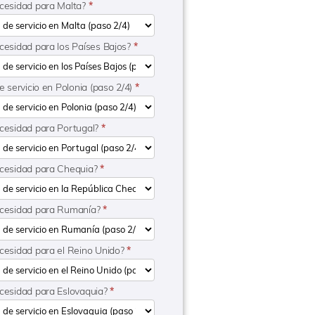
ecesidad para Malta?
*
ecesidad para los Países Bajos?
*
de servicio en Polonia (paso 2/4)
*
ecesidad para Portugal?
*
ecesidad para Chequia?
*
ecesidad para Rumanía?
*
ecesidad para el Reino Unido?
*
ecesidad para Eslovaquia?
*