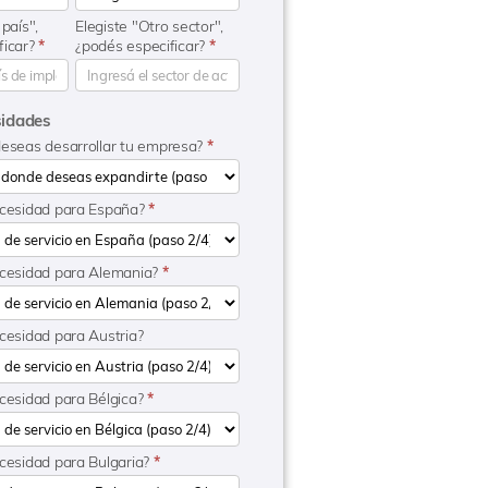
 país",
Elegiste "Otro sector",
ficar?
*
¿podés especificar?
*
sidades
deseas desarrollar tu empresa?
*
ecesidad para España?
*
ecesidad para Alemania?
*
ecesidad para Austria?
ecesidad para Bélgica?
*
ecesidad para Bulgaria?
*