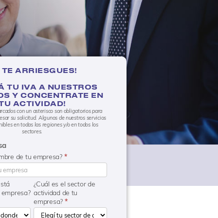
 TE ARRIESGUES!
Á TU IVA A NUESTROS
OS Y CONCENTRATE EN
TU ACTIVIDAD!
cados con un asterisco son obligatorios para
ar su solicitud. Algunos de nuestros servicios
ibles en todas las regiones y/o en todos los
sectores.
sa
ombre de tu empresa?
*
está
¿Cuál es el sector de
u empresa?
actividad de tu
empresa?
*