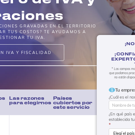
raciones
CIONES GRAVADAS EN EL TERRITORIO
AR TUS COSTOS? TE AYUDAMOS A
ESTIONAR TU IVA.
¡NO
N IVA Y FISCALIDAD
¡CONFI
EXPERT
* Los campos mar
que podamos proces
no están dispon
Tu empre
1
¿Cuál es el n
os
Las razones
Países
para elegirnos
cubiertos por
este servicio
¿En qué país 
establecida t
*