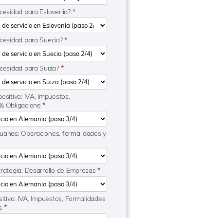
ecesidad para Eslovenia?
*
ecesidad para Suecia?
*
ecesidad para Suiza?
*
ositivo: IVA, Impuestos,
 & Obligacione
*
uanas: Operaciones, formalidades y
trategia: Desarrollo de Empresas
*
sitivo: IVA, Impuestos, Formalidades
es
*