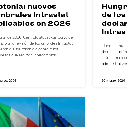
etonia: nuevos
Hungr
mbrales Intrastat
de lo
plicables en 2026
decla
Intra
rtir de 2026, Centrālā statistikas pārvalde
ció una revisión de los umbrales Intrastat
Hungría anunc
Letonia. Este cambio alcanza a las
de declaración 
resas que realizan intercambios…
Este cambio bu
administrativa
arzo, 2026
30 marzo, 2026