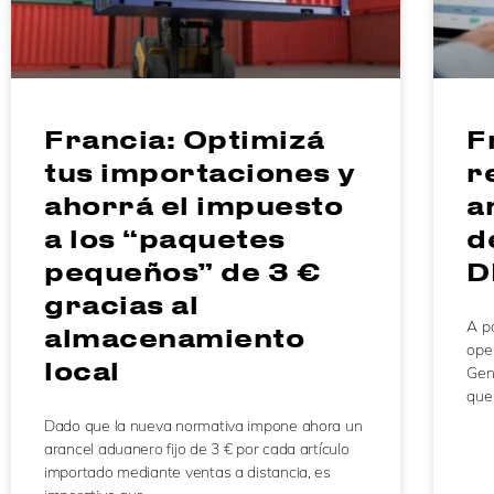
Francia: Optimizá
F
tus importaciones y
r
ahorrá el impuesto
a
a los “paquetes
d
pequeños” de 3 €
D
gracias al
A pa
almacenamiento
ope
local
Gen
que
Dado que la nueva normativa impone ahora un
arancel aduanero fijo de 3 € por cada artículo
importado mediante ventas a distancia, es