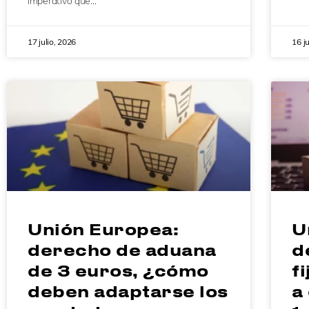
imperativo que…
17 julio, 2026
16 j
Unión Europea:
U
derecho de aduana
d
de 3 euros, ¿cómo
f
deben adaptarse los
a