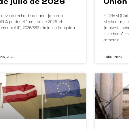
 de julio de 2026
Unión
nuevo derecho de aduana fijo para las
El CBAM (Car
I A partir del 1 de julio de 2026, el
Mechanism), 
lamento (UE) 2026/382 elimina la franquicia
(Impuesto sobr
el carbono”, e
comercio…
unio, 2026
3 abril, 2026