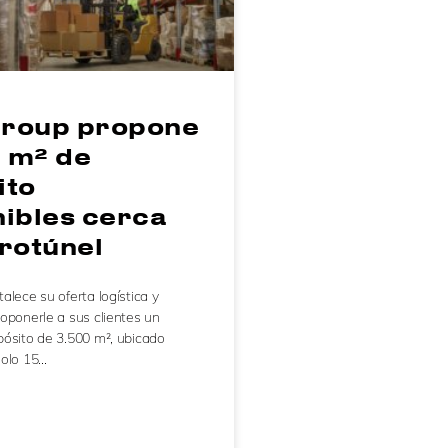
roup propone
 m² de
ito
nibles cerca
rotúnel
alece su oferta logística y
oponerle a sus clientes un
ósito de 3.500 m², ubicado
solo 15…