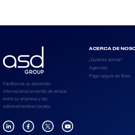
ACERCA DE NOS
¿Quiénes somos?
Agencias
Pago seguro en línea
Facilitamos su desarrollo
internacional sirviendo de enlace
entre su empresa y las
administraciones locales.