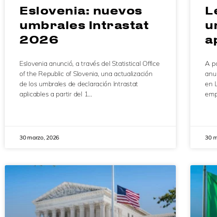
Eslovenia: nuevos
L
umbrales Intrastat
u
2026
a
Eslovenia anunció, a través del Statistical Office
A pa
of the Republic of Slovenia, una actualización
anun
de los umbrales de declaración Intrastat
en 
aplicables a partir del 1…
emp
30 marzo, 2026
30 m