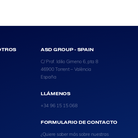
OTROS
ASD GROUP - SPAIN
C/ Prof. Idilio Gimeno 6, pta 8
46900 Torrent – València
España
LLÁMENOS
+34 96 15 15 068
FORMULARIO DE CONTACTO
¿Quiere saber más sobre nuestras