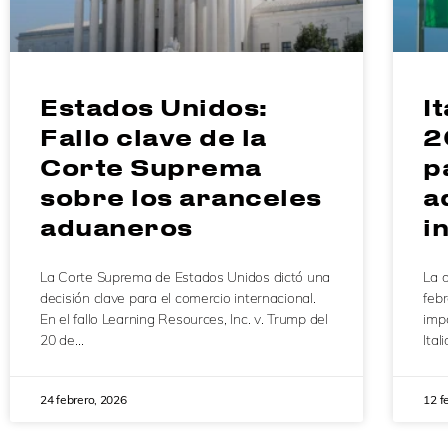
Estados Unidos:
It
Fallo clave de la
2
Corte Suprema
p
sobre los aranceles
a
aduaneros
i
La Corte Suprema de Estados Unidos dictó una
La d
decisión clave para el comercio internacional.
febr
En el fallo Learning Resources, Inc. v. Trump del
impo
20 de…
Ital
24 febrero, 2026
12 f