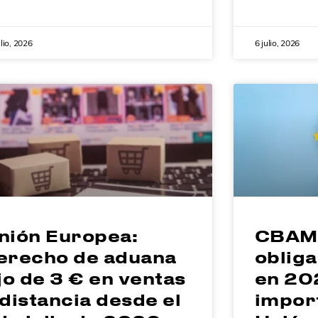
ulio, 2026
6 julio, 2026
nión Europea:
CBAM:
erecho de aduana
obliga
ijo de 3 € en ventas
en 20
 distancia desde el
impor