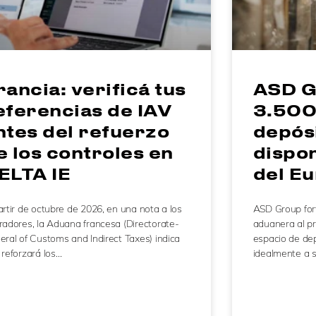
rancia: verificá tus
ASD G
eferencias de IAV
3.500
ntes del refuerzo
depós
e los controles en
dispo
ELTA IE
del Eu
rtir de octubre de 2026, en una nota a los
ASD Group fort
radores, la Aduana francesa (Directorate-
aduanera al pr
eral of Customs and Indirect Taxes) indica
espacio de dep
 reforzará los…
idealmente a 