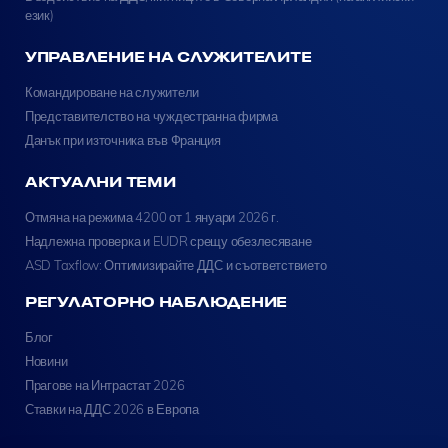
език)
УПРАВЛЕНИЕ НА СЛУЖИТЕЛИТЕ
Командироване на служители
Представителство на чуждестранна фирма
Данък при източника във Франция
АКТУАЛНИ ТЕМИ
Отмяна на режима 4200 от 1 януари 2026 г.
Надлежна проверка и EUDR срещу обезлесяване
ASD Taxflow: Оптимизирайте ДДС и съответствието
РЕГУЛАТОРНО НАБЛЮДЕНИЕ
Блог
Новини
Прагове на Интрастат 2026
Ставки на ДДС 2026 в Европа