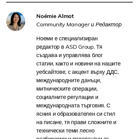
Noémie Almot
Community Manager и Редактор
Ноеми е специализиран
редактор в ASD Group. Тя
създава и управлява блог
статии, както и новини на нашите
уебсайтове, с акцент върху ДДС,
международните данъци,
митническите операции,
социалните регулации и
международната търговия. С
ясния и образователен си стил
на писане, тя прави сложните и
технически теми лесно
разбираеми и релевантни за