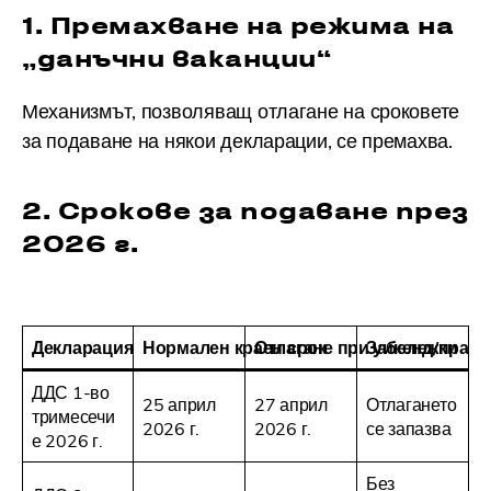
1. Премахване на режима на
„данъчни ваканции“
Механизмът, позволяващ отлагане на сроковете
за подаване на някои декларации, се премахва.
2. Срокове за подаване през
2026 г.
Декларация
Нормален краен срок
Отлагане при уикенд/празн
Забележки
ДДС 1-во
25 април
27 април
Отлагането
тримесечи
2026 г.
2026 г.
се запазва
е 2026 г.
Без