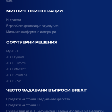
език)
МИТНИЧЕСКИ ОПЕРАЦИИ
Интрастат
Европейска декларация за услугите
Митническо оформяне и операции
СОФТУЕРНИ РЕШЕНИЯ
My ASD
ASD Kyanite
ASD Customs
ASD Intrastat
ASD Smartline
ASD SPW
ЧЕСТО ЗАДАВАНИ ВЪПРОСИ BREXIT
Продажби на стоки в Обединеното кралство
Продажби на стоки в ЕС
Въздействие на ДДС/митниците в Северна Ирландия (на английски