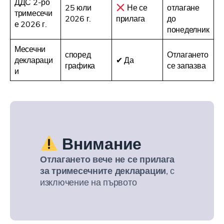
ДДС 2-ро
25 юли
Не се
отлагане
тримесечи
2026 г.
прилага
до
е 2026 г.
понеделник
Месечни
според
Отлагането
деклараци
✔ Да
графика
се запазва
и
Внимание
Отлагането вече не се прилага
за тримесечните декларации
, с
изключение на първото