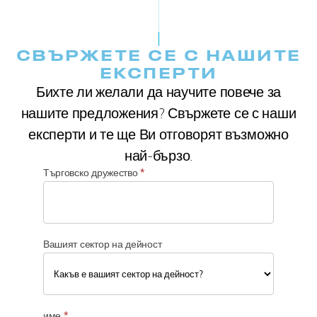
СВЪРЖЕТЕ СЕ С НАШИТЕ
ЕКСПЕРТИ
Бихте ли желали да научите повече за
нашите предложения? Свържете се с наши
експерти и те ще Ви отговорят възможно
най-бързо.
Търговско дружество
*
Вашият сектор на дейност
В
а
име
*