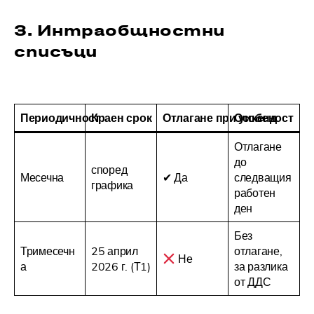
3. Интраобщностни
списъци
Периодичност
Краен срок
Отлагане при уикенд
Особеност
Отлагане
до
според
Месечна
✔ Да
следващия
графика
работен
ден
Без
Тримесечн
25 април
отлагане,
Не
а
2026 г. (Т1)
за разлика
от ДДС