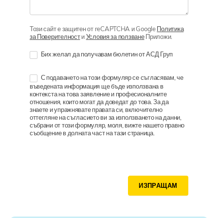
Този сайт е защитен от reCAPTCHA и Google
Политика
за Поверителност
и
Условия за ползване
Приложи.
Бих желал да получавам бюлетин от АСД Груп
С подаването на този формуляр се съгласявам, че
въведената информация ще бъде използвана в
контекста на това заявление и професионалните
отношения, които могат да доведат до това. За да
знаете и упражнявате правата си, включително
оттегляне на съгласието ви за използването на данни,
събрани от този формуляр, моля, вижте нашето правно
съобщение в долната част на тази страница.
ИЗПРАЩАМ