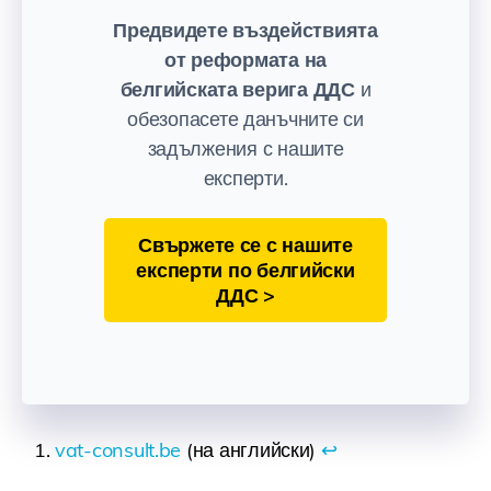
Предвидете въздействията
от реформата на
белгийската верига ДДС
и
обезопасете данъчните си
задължения с нашите
експерти.
Свържете се с нашите
експерти по белгийски
ДДС >
vat-consult.be
(на английски)
↩︎