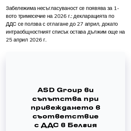
Забележима несъгласуваност се появява за 1-
вото тримесечие на 2026 г.: декларацията по
ДДС се ползва с отлагане до 27 април, докато
интраобщностният списък остава дължим още на
25 април 2026 г.
ASD Group ви
съпътства при
привеждането в
съответствие
с ДДС в Белгия