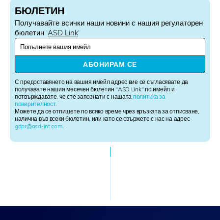
БЮЛЕТИН
Получавайте всички наши новини с нашия регулаторен
бюлетин ‘
ASD Link
‘
N
e
w
АБОНИРАМ СЕ
s
l
С предоставянето на вашия имейл адрес вие се съгласявате да
e
получавате нашия месечен бюлетин "ASD Link" по имейл и
потвърждавате, че сте запознати с нашата
политика за
t
поверителност
.
t
Можете да се отпишете по всяко време чрез връзката за отписване,
e
налична във всеки бюлетин, или като се свържете с нас на адрес
r
gdpr@asd-int.com
.
S
i
g
n
u
p