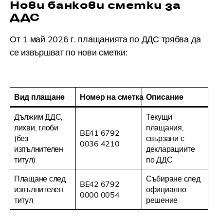
Нови банкови сметки за
ДДС
От 1 май 2026 г. плащанията по ДДС трябва да
се извършват по нови сметки:
Вид плащане
Номер на сметка
Описание
Дължим ДДС,
Текущи
лихви, глоби
плащания,
BE41 6792
(без
свързани с
0036 4210
изпълнителен
декларациите
титул)
по ДДС
Плащане след
Събиране след
BE42 6792
изпълнителен
официално
0000 0054
титул
решение