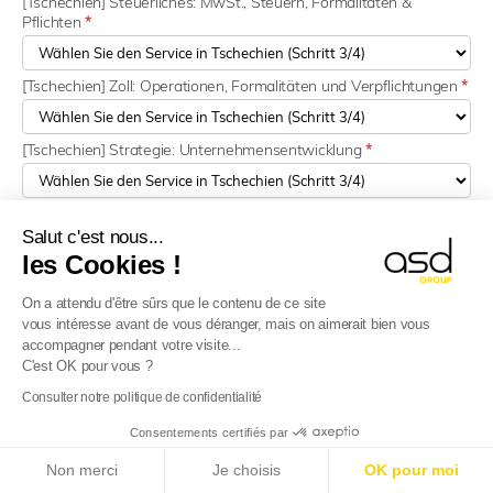
[Tschechien] Steuerliches: MwSt., Steuern, Formalitäten &
Pflichten
*
[Tschechien] Zoll: Operationen, Formalitäten und Verpflichtungen
*
[Tschechien] Strategie: Unternehmensentwicklung
*
[Rumänien] Steuerliches: MwSt., Steuern, Formalitäten & Pflichten
*
Salut c'est nous...
les Cookies !
[Rumänien] Strategie: Unternehmensentwicklung
*
On a attendu d'être sûrs que le contenu de ce site
vous intéresse avant de vous déranger, mais on aimerait bien vous
accompagner pendant votre visite...
[Vereinigtes Königreich] Steuerliches: MwSt., Steuern,
C'est OK pour vous ?
Formalitäten & Pflichten
*
Consulter notre politique de confidentialité
E-Reporting in Frankreich ab dem 01.09.2026
:
Consentements certifiés par
[Vereinigtes Königreich] Zoll: Operationen, Formalitäten und
Ausländische Unternehmen, bereiten Sie sich vor!
Verpflichtungen
*
Non merci
Je choisis
OK pour moi
Mehr erfahren