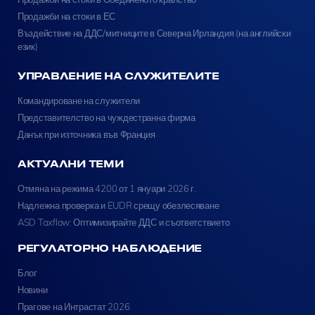
Продажби на стоки в ЕС
Въздействие на ДДС/митниците в Северна Ирландия (на английски
език)
УПРАВЛЕНИЕ НА СЛУЖИТЕЛИТЕ
Командироване на служители
Представителство на чуждестранна фирма
Данък при източника във Франция
АКТУАЛНИ ТЕМИ
Отмяна на режима 4200 от 1 януари 2026 г.
Надлежна проверка и EUDR срещу обезлесяване
ASD Taxflow: Оптимизирайте ДДС и съответствието
РЕГУЛАТОРНО НАБЛЮДЕНИЕ
Блог
Новини
Прагове на Интрастат 2026