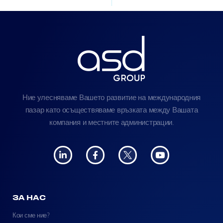
Ние улесняваме Вашето развитие на международния
пазар като осъществяваме връзката между Вашата
компания и местните администрации.
ЗА НАС
Кои сме ние?