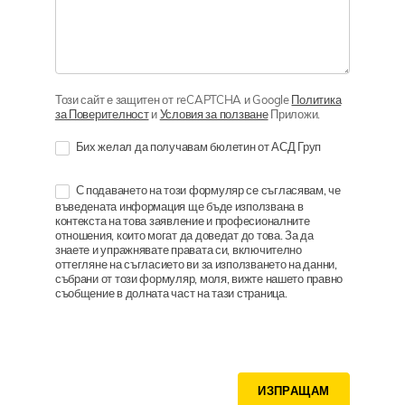
Този сайт е защитен от reCAPTCHA и Google
Политика
за Поверителност
и
Условия за ползване
Приложи.
Бих желал да получавам бюлетин от АСД Груп
С подаването на този формуляр се съгласявам, че
въведената информация ще бъде използвана в
контекста на това заявление и професионалните
отношения, които могат да доведат до това. За да
знаете и упражнявате правата си, включително
оттегляне на съгласието ви за използването на данни,
събрани от този формуляр, моля, вижте нашето правно
съобщение в долната част на тази страница.
ИЗПРАЩАМ