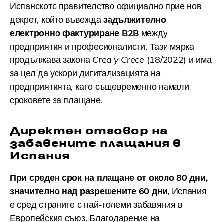
Испанското правителство официално прие нов
декрет, който въвежда
задължително
електронно фактуриране B2B
между
предприятия и професионалисти. Тази мярка
продължава закона
Crea y Crece
(18/2022) и има
за цел да ускори дигитализацията на
предприятията, като същевременно намали
сроковете за плащане.
Директен отговор на
забавените плащания в
Испания
При среден срок на плащане от около 80 дни,
значително над разрешените 60 дни
, Испания
е сред страните с най-големи забавяния в
Европейския съюз. Благодарение на