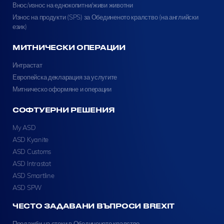
Внос/износ на еднокопитни/живи животни
Износ на продукти (SPS) за Обединеното кралство (на английски
език)
МИТНИЧЕСКИ ОПЕРАЦИИ
Интрастат
Европейска декларация за услугите
Митническо оформяне и операции
СОФТУЕРНИ РЕШЕНИЯ
My ASD
ASD Kyanite
ASD Customs
ASD Intrastat
ASD Smartline
ASD SPW
ЧЕСТО ЗАДАВАНИ ВЪПРОСИ BREXIT
Продажби на стоки в Обединеното кралство