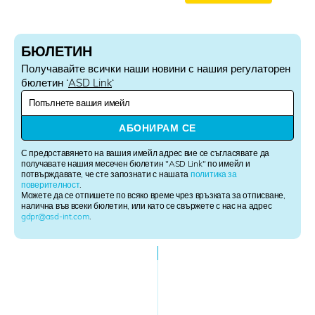
БЮЛЕТИН
Получавайте всички наши новини с нашия регулаторен
бюлетин ‘
ASD Link
‘
N
e
w
АБОНИРАМ СЕ
s
l
С предоставянето на вашия имейл адрес вие се съгласявате да
e
получавате нашия месечен бюлетин "ASD Link" по имейл и
потвърждавате, че сте запознати с нашата
политика за
t
поверителност
.
t
Можете да се отпишете по всяко време чрез връзката за отписване,
e
налична във всеки бюлетин, или като се свържете с нас на адрес
r
gdpr@asd-int.com
.
S
i
g
n
u
p