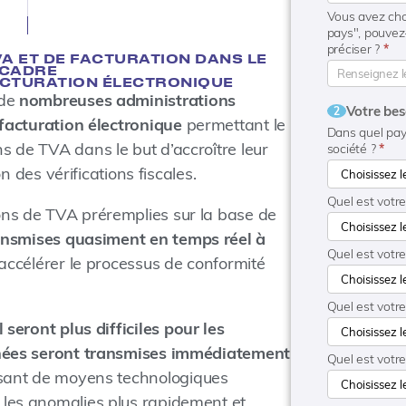
Vous avez cho
pays", pouvez
préciser ?
*
A ET DE FACTURATION DANS LE
CADRE
ACTURATION ÉLECTRONIQUE
 de
nombreuses administrations
Votre bes
2
 facturation électronique
permettant le
Dans quel pay
s de TVA dans le but d’accroître leur
société ?
*
on des vérifications fiscales.
Quel est votr
ons de TVA préremplies sur la base de
ansmises quasiment en temps réel à
Quel est votr
accélérer le processus de conformité
Quel est votre
 seront plus difficiles pour les
nnées seront transmises immédiatement
Quel est votre
sant de moyens technologiques
 les anomalies plus rapidement et