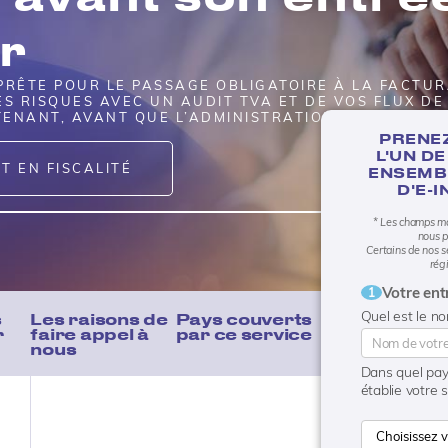
r
PRÊTE POUR LE PASSAGE OBLIGATOIRE À LA FACTU
ES RISQUES AVEC UN AUDIT TVA ET DE VOS FLUX DE
ENANT, AVANT QUE L’ADMINISTRATION NE LE FASSE
PRENE
L'UN D
T EN FISCALITÉ
ENSEMBL
D'E-
* Les champs ma
nous p
Certains de nos s
rég
Votre ent
1
Quel est le n
s
Les raisons de
Pays couverts
r
faire appel à
par ce service
nous
Dans quel pay
établie votre 