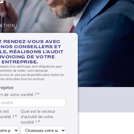
RATION
 À
Z RENDEZ-VOUS AVEC
E NOS CONSEILLERS ET
E, RÉALISONS L'AUDIT
INVOICING DE VOTRE
ENTREPRISE.
rqués d’un astérisque sont obligatoires pour
ermettre de traiter votre demande.
ervices ne sont pas disponibles dans toutes les
ions et/ou dans tous les secteurs.
reprise
om de votre société ?
*
s est
Quel est le secteur
société ?
*
d'activité de votre
société ?
*