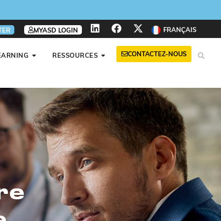
FRANÇAIS
TER
MYASD LOGIN
CONTACTEZ-NOUS
EARNING
RESSOURCES
re
e