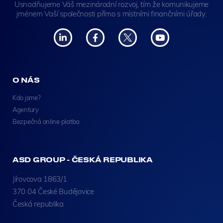
Usnadňujeme Váš mezinárodní rozvoj, tím že komunikujeme
jménem Vaší společnosti přímo s místními finančními úřady.
O NÁS
Kdo jsme?
Agentury
Bezpečná online platba
ASD GROUP - ČESKÁ REPUBLIKA
Jírovcova 1863/1
370 04 České Budějovice
Česká republika