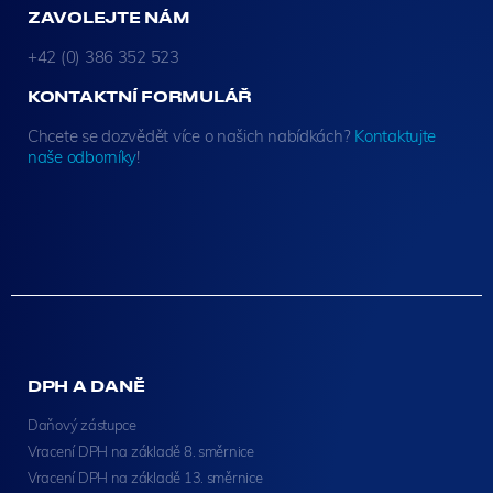
ZAVOLEJTE NÁM
+42 (0) 386 352 523
KONTAKTNÍ FORMULÁŘ
Chcete se dozvědět více o našich nabídkách?
Kontaktujte
naše odborníky
!
DPH A DANĚ
Daňový zástupce
Vracení DPH na základě 8. směrnice
Vracení DPH na základě 13. směrnice