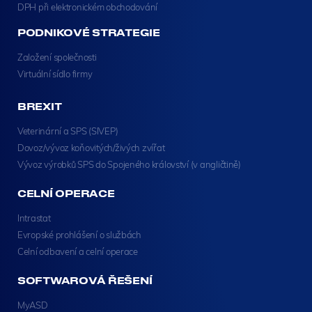
DPH při elektronickém obchodování
PODNIKOVÉ STRATEGIE
Založení společnosti
Virtuální sídlo firmy
BREXIT
Veterinární a SPS (SIVEP)
Dovoz/vývoz koňovitých/živých zvířat
Vývoz výrobků SPS do Spojeného království (v angličtině)
CELNÍ OPERACE
Intrastat
Evropské prohlášení o službách
Celní odbavení a celní operace
SOFTWAROVÁ ŘEŠENÍ
MyASD