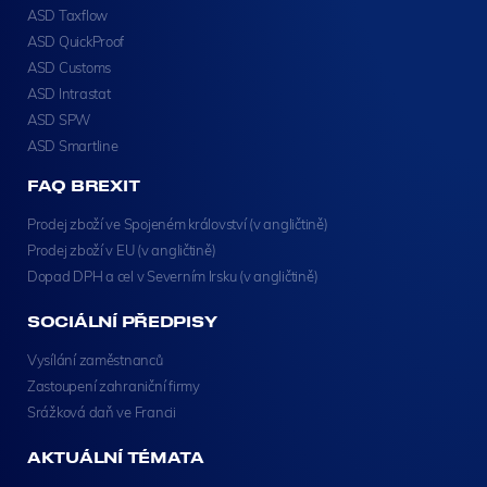
ASD Taxflow
ASD QuickProof
ASD Customs
ASD Intrastat
ASD SPW
ASD Smartline
FAQ BREXIT
Prodej zboží ve Spojeném království (v angličtině)
Prodej zboží v EU (v angličtině)
Dopad DPH a cel v Severním Irsku (v angličtině)
SOCIÁLNÍ PŘEDPISY
Vysílání zaměstnanců
Zastoupení zahraniční firmy
Srážková daň ve Francii
AKTUÁLNÍ TÉMATA