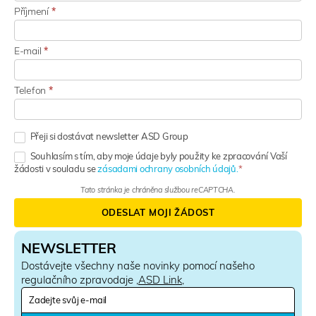
Příjmení
*
E-mail
*
Telefon
*
Přeji si dostávat newsletter ASD Group
Souhlasím s tím, aby moje údaje byly použity ke zpracování Vaší
žádosti v souladu se
zásadami ochrany osobních údajů.
Tato stránka je chráněna službou reCAPTCHA.
ODESLAT MOJI ŽÁDOST
NEWSLETTER
Dostávejte všechny naše novinky pomocí našeho
regulačního zpravodaje ‚
ASD Link
‚
N
e