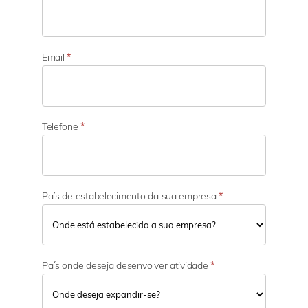
a
t
i
v
i
Email
*
d
a
d
e
Telefone
*
País de estabelecimento da sua empresa
*
País onde deseja desenvolver atividade
*