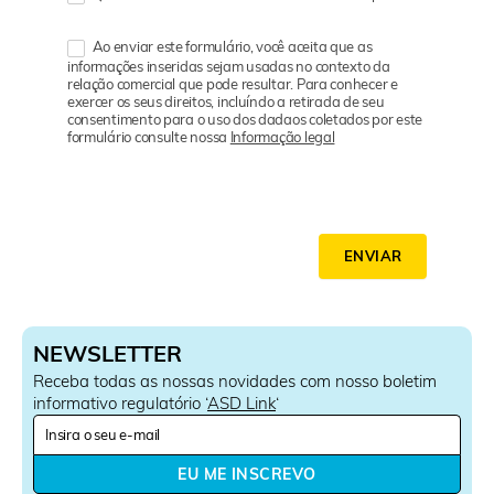
Ao enviar este formulário, você aceita que as
informações inseridas sejam usadas no contexto da
relação comercial que pode resultar. Para conhecer e
exercer os seus direitos, incluíndo a retirada de seu
consentimento para o uso dos dadaos coletados por este
formulário consulte nossa
Informação legal
ENVIAR
NEWSLETTER
Receba todas as nossas novidades com nosso boletim
informativo regulatório ‘
ASD Link
‘
N
e
w
EU ME INSCREVO
s