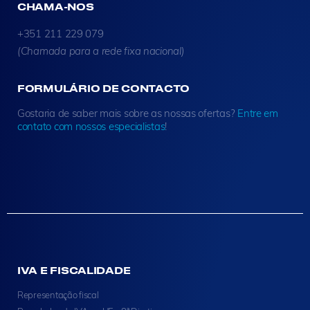
CHAMA-NOS
+351 211 229 079
(Chamada para a rede fixa nacional)
FORMULÁRIO DE CONTACTO
Gostaria de saber mais sobre as nossas ofertas?
Entre em
contato com nossos especialistas
!
IVA E FISCALIDADE
Representação fiscal