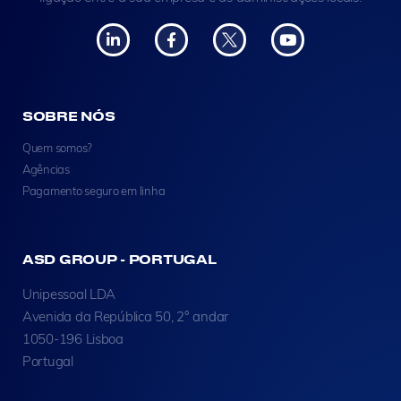
SOBRE NÓS
Quem somos?
Agências
Pagamento seguro em linha
ASD GROUP - PORTUGAL
Unipessoal LDA
Avenida da República 50, 2° andar
1050-196 Lisboa
Portugal