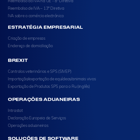
Reembolso do IVA na UE - 8ª Diretiva
Reembolso de IVA – 13ª Diretiva
IVA sobre o comércio electrónico
ESTRATÉGIA EMPRESARIAL
Criação de empresas
Endereço de domiciliação
BREXIT
Controlos veterinários e SPS (SIVEP)
Importação/exportação de equídeos/animais vivos
Exportação de Produtos SPS para o Ru (inglês)
OPERAÇÕES ADUANEIRAS
Intrastat
Declaração Europeia de Serviços
Operações aduaneiras
SOLUÇÕES DE SOFTWARE