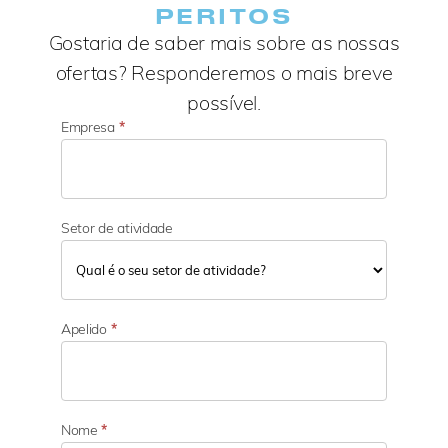
PERITOS
Gostaria de saber mais sobre as nossas
ofertas? Responderemos o mais breve
possível.
Empresa
*
Setor de atividade
S
e
Apelido
*
t
o
r
d
e
Nome
*