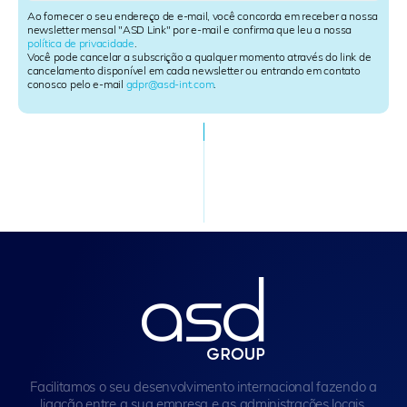
l
Ao fornecer o seu endereço de e-mail, você concorda em receber a nossa
e
newsletter mensal "ASD Link" por e-mail e confirma que leu a nossa
política de privacidade
.
t
Você pode cancelar a subscrição a qualquer momento através do link de
t
cancelamento disponível em cada newsletter ou entrando em contato
e
conosco pelo e-mail
gdpr@asd-int.com
.
r
S
i
g
n
u
p
Facilitamos o seu desenvolvimento internacional fazendo a
ligação entre a sua empresa e as administrações locais.