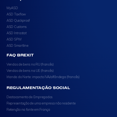
MyASD
ASD Taxflow
ASD Quickproof
ASD Customs
ASD Intrastat
ASD SPW
ASD Smartline
FAQ BREXIT
Vendas de bens no RU (francês)
Vendas de bens na UE (francês)
Irlanda do Norte: impacto IVA/alfândega (francês)
REGULAMENTAÇÃO SOCIAL
Destacamento de Empregados
Representação de uma empresa não residente
Retenção na fonte em França